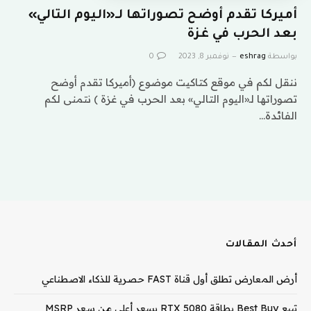
أميركا تقدم أوضح تصوراتها لـ«اليوم التالي»
بعد الحرب في غزة
بواسطة
eshrag
نوفمبر 8, 2023
0
ننقل لكم في موقع كتاكيت موضوع (أميركا تقدم أوضح
تصوراتها لـ«اليوم التالي» بعد الحرب في غزة ) نتمنى لكم
الفائدة…
أحدث المقالات
أرض المعارض تطلق أول قناة FAST حصرية للذكاء الاصطناعي
تبيع Best Buy بطاقة RTX 5080 بسعر أعلى من سعر MSRP