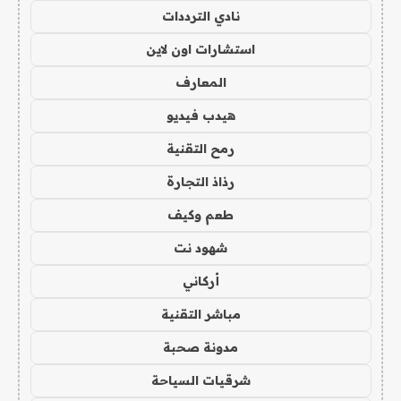
نادي الترددات
استشارات اون لاين
المعارف
هيدب فيديو
رمح التقنية
رذاذ التجارة
طعم وكيف
شهود نت
أركاني
مباشر التقنية
مدونة صحبة
شرقيات السياحة