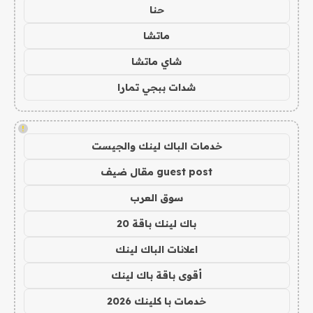
حنا
ماتشا
شاي ماتشا
شدات ببجي تمارا
!
خدمات الباك لينك والجيست
guest post مقال ضيف
سوق العرب
باك لينك باقة 20
اعلانات الباك لينك
أقوى باقة باك لينك
خدمات با كلينك 2026