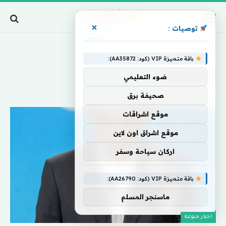
×
توصيات :
Home
»
تصوراتها
باقة متميزة VIP (كود: AA35872):
تصوراتها
ضوء التعليمي
صحيفة برق
موقع اشراقات
موقع اشراق اون لاين
اركان سياحة وسفر
باقة متميزة VIP (كود: AA26790):
ماسنجر المسلم
اخبار منوعة