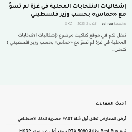
إشكاليات الانتخابات المحلية في غزة لم تسوَّ
مع «حماس» بحسب وزير فلسطيني
بواسطة
eshrag
أكتوبر 2, 2023
0
ننقل لكم في موقع كتاكيت موضوع (إشكاليات الانتخابات
المحلية في غزة لم تسوَّ مع «حماس» بحسب وزير فلسطيني )
نتمنى…
أحدث المقالات
أرض المعارض تطلق أول قناة FAST حصرية للذكاء الاصطناعي
تبيع Best Buy بطاقة RTX 5080 بسعر أعلى من سعر MSRP