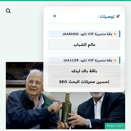
×
توصيات :
Home
»
تسو
باقة متميزة VIP (كود: AA86842):
تسو
عالم الشباب
باقة متميزة VIP (كود: AA11138):
باقة باك لينك
تحسين محركات البحث SEO
اخبار منوعة