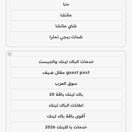
حنا
ماتشا
شاي ماتشا
شدات ببجي تمارا
!
خدمات الباك لينك والجيست
guest post مقال ضيف
سوق العرب
باك لينك باقة 20
اعلانات الباك لينك
أقوى باقة باك لينك
خدمات با كلينك 2026