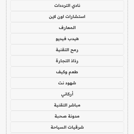
نادي الترددات
استشارات اون لاين
المعارف
هيدب فيديو
رمح التقنية
رذاذ التجارة
طعم وكيف
شهود نت
أركاني
مباشر التقنية
مدونة صحبة
شرقيات السياحة