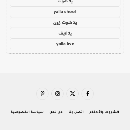
يلا شوت
yalla shoot
يلا شوت زون
يلا لايف
yalla live
فيسبوك
X
الانستغرام
بينتيريست
(Twitter)
الشروط والأحكام
اتصل بنا
من نحن
سياسة الخصوصية