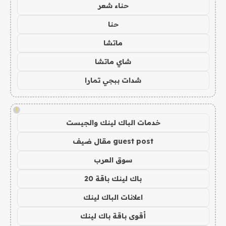
حناء شعر
حنا
ماتشا
شاي ماتشا
شدات ببجي تمارا
!
خدمات الباك لينك والجيست
guest post مقال ضيف
سوق العرب
باك لينك باقة 20
اعلانات الباك لينك
أقوى باقة باك لينك