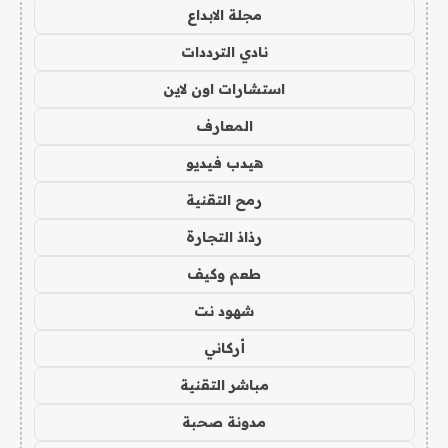
مجلة الابداع
نادي الترددات
استشارات اون لاين
المعارف
هيدب فيديو
رمح التقنية
رذاذ التجارة
طعم وكيف
شهود نت
أركاني
مباشر التقنية
مدونة صحبة