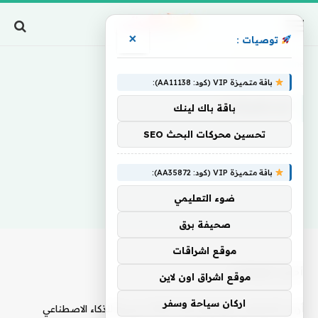
×
توصيات :
Home
»
تستعرضان
باقة متميزة VIP (كود: AA11138):
تستعرضان
باقة باك لينك
تحسين محركات البحث SEO
باقة متميزة VIP (كود: AA35872):
ضوء التعليمي
صحيفة برق
موقع اشراقات
أحدث المقالات
موقع اشراق اون لاين
اركان سياحة وسفر
أرض المعارض تطلق أول قناة FAST حصرية للذكاء الاصطناعي