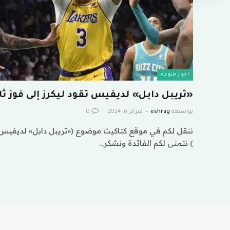
اخبار منوعة
«تريبل دابل» لديفيس تقود ليكرز إلى فوز ثالث
بواسطة
eshrag
فبراير 6, 2024
0
ننقل لكم في موقع كتاكيت موضوع («تريبل دابل» لديفيس تقو
) نتمنى لكم الفائدة ونشكر…