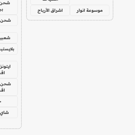
شحن 
بب
موسوعة انوار
اشراق الأرباح
شحن يل
شعبية
بلايستي
ايتونز
اق
شحن يل
اق
ح
شاي 