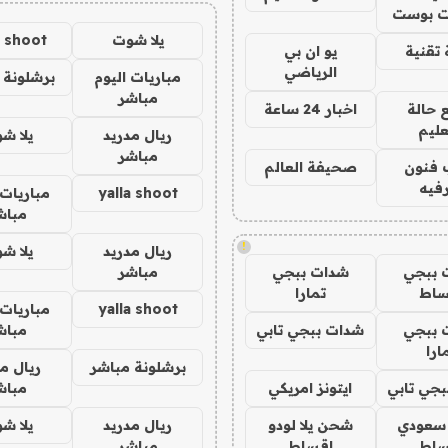
 بوست
يلا شوت
a shoot
تقنية
يو ان بي
الرياضي
مباريات اليوم
برشلونة 
مباشر
 حالة
اخبار 24 ساعة
عليم
ريال مدريد
يلا ش
مباشر
 فنون
صحيفة العالم
فيه
yalla shoot
مباريات 
مباش
!
ريال مدريد
يلا ش
 ببجي
شدات ببجي
مباشر
ساط
تمارا
yalla shoot
مباريات 
 ببجي
شدات ببجي تابي
مباش
ارا
برشلونة مباشر
ريال م
جي تابي
ايتونز امريكي
مباش
 سعودي
شحن يلا لودو
ريال مدريد
يلا ش
ساط
اقساط
مباشر