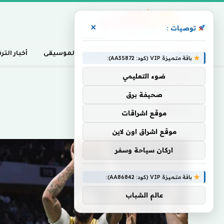
×
توصيات :
أخبار السينما، التلفزيون، والموسيقى
أخبار التر
باقة متميزة VIP (كود: AA35872):
ضوء التعليمي
Home
»
تريبل
صحيفة برق
تريبل
موقع اشراقات
موقع اشراق اون لاين
اركان سياحة وسفر
باقة متميزة VIP (كود: AA86842):
عالم الشباب