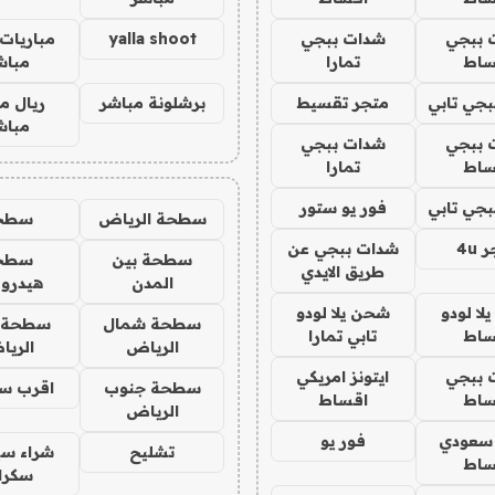
 ببجي
شدات ببجي
yalla shoot
مباريات 
ساط
تمارا
مباش
جي تابي
متجر تقسيط
برشلونة مباشر
ريال م
مباش
 ببجي
شدات ببجي
ساط
تمارا
جي تابي
فور يو ستور
سطحة الرياض
سطح
4u
شدات ببجي عن
سطحة بين
سطح
طريق الايدي
المدن
هيدرو
ا لودو
شحن يلا لودو
سطحة شمال
سطحة 
ساط
تابي تمارا
الرياض
الري
 ببجي
ايتونز امريكي
سطحة جنوب
اقرب س
ساط
اقساط
الرياض
 سعودي
فور يو
تشليح
شراء سي
ساط
سكرا