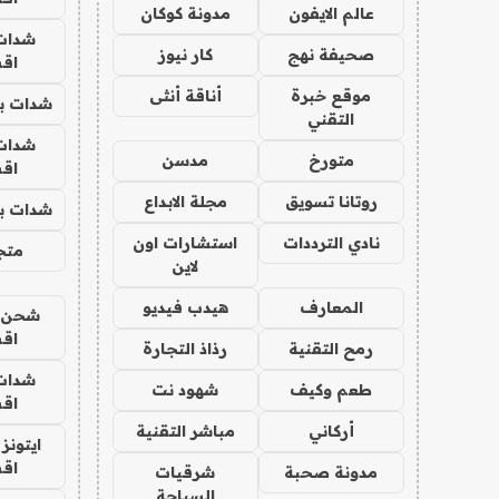
عالم الايفون
مدونة كوكان
شدات
صحيفة نهج
كار نيوز
اق
موقع خبرة
أناقة أنثى
شدات بب
التقني
شدات
متورخ
مدسن
اق
روتانا تسويق
مجلة الابداع
شدات بب
نادي الترددات
استشارات اون
متجر 
لاين
المعارف
هيدب فيديو
شحن يل
اق
رمح التقنية
رذاذ التجارة
شدات
طعم وكيف
شهود نت
اق
أركاني
مباشر التقنية
ايتونز
اق
مدونة صحبة
شرقيات
السياحة