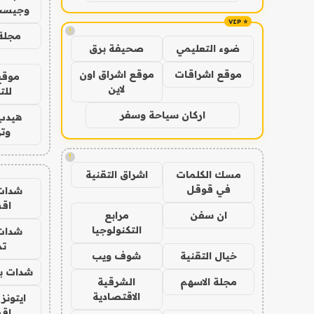
وجيست
!
مجلة 
ضوء التعليمي
صحيفة برق
موقع اشراقات
موقع اشراق اون
موقع
لاين
للت
اركان سياحة وسفر
هيدب
وتر
!
مسك الكلمات
اشراق التقنية
في قوقل
شدات
اق
ان سفن
مرابع
التكنولوجيا
شدات
تم
خيال التقنية
شوف ويب
شدات بب
مجلة الاسهم
الشرقية
الاقتصادية
ايتونز
اق