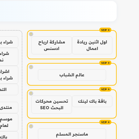
!
شراء ب
اول اثنين ريادة
مشاركة ارباح
اعمال
ادسنس
شراء 
نص
!
اشراق
عالم الشباب
شراء با
الت
!
باقة باك لينك
تحسين محركات
منتدى 
البحث SEO
موسم 
لعام 026
!
ماسنجر المسلم
باك 