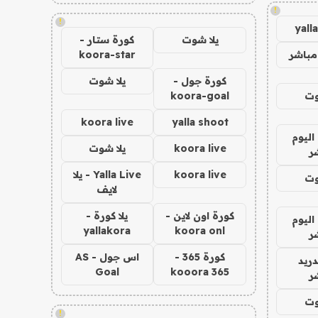
!
!
yall
يلا شوت
كورة ستار -
مباشر
koora-star
كورة جول -
يلا شوت
وت
koora-goal
koora live
yalla shoot
اليوم
koora live
يلا شوت
ر
koora live
Yalla Live - يلا
وت
لايف
كورة اون لاين -
يلا كورة -
اليوم
yallakora
koora onl
ر
كورة 365 -
اس جول - AS
دريد
Goal
kooora 365
ر
وت
!