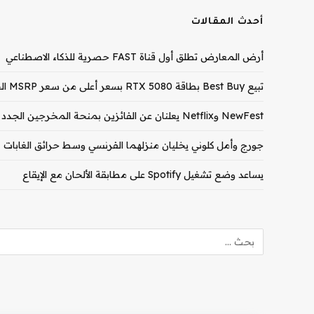
أحدث المقالات
أرض المعارض تطلق أول قناة FAST حصرية للذكاء الاصطناعي
تبيع Best Buy بطاقة RTX 5080 بسعر أعلى من سعر MSRP الخاص بـ RTX 5090
NewFest وNetflix يعلنان عن الفائزين بمنحة المخرجين الجدد لعام 2026
جورج وأمل كلوني يخليان منزلهما الفرنسي وسط حرائق الغابات
يساعد وضع تشغيل Spotify على مطابقة الألحان مع الإيقاع