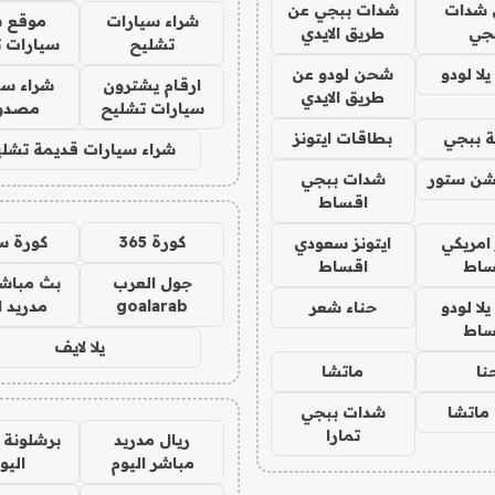
شدات
شدات ببجي عن
شراء سيارات
موقع ش
جي
طريق الايدي
تشليح
سيارات 
ا لودو
شحن لودو عن
ارقام يشترون
شراء سي
طريق الايدي
سيارات تشليح
مصدو
 ببجي
بطاقات ايتونز
شراء سيارات قديمة تشلي
شن ستور
شدات ببجي
اقساط
كورة 365
كورة س
 امريكي
ايتونز سعودي
ساط
اقساط
جول العرب
بث مباشر
goalarab
مدريد ا
ا لودو
حناء شعر
ساط
يلا لايف
نا
ماتشا
ماتشا
شدات ببجي
تمارا
ريال مدريد
برشلونة 
مباشر اليوم
اليو