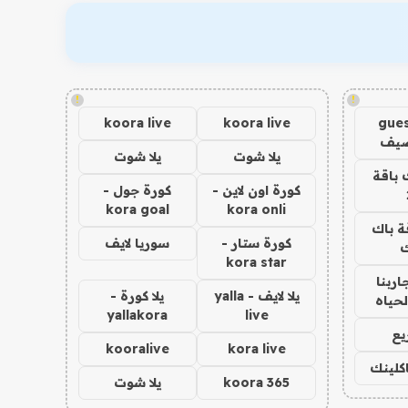
!
!
koora live
koora live
gues
ضيف
يلا شوت
يلا شوت
 باقة
كورة اون لاين -
كورة جول -
kora goal
kora onli
ة باك
كورة ستار -
سوريا لايف
ك
kora star
اربنا
يلا لايف - yalla
يلا كورة -
لحياه
yallakora
live
يع
kooralive
kora live
اكلينك
koora 365
يلا شوت