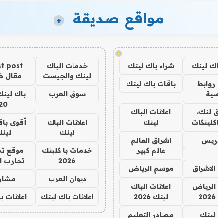
مواقع صديقة
+
!
اك لينك
شراء باك لينك
خدمات الباك
t post
لينك والجيست
مقال 
روابط
باقات باك لينك
ية
سوق العرب
باك لينك
20
 لنك،
اعلانات الباك
كلينكات
لينك
اعلانات الباك
أقوى باق
لينك
لين
دريس
اشراق العالم
عالم كبير
خدمات با كلينك
موقع تج
2026
تجارب ا
الاشراق
موسم الرياض
ديوان العرب
مشار
الرياض
اعلانات الباك
2
لينك 2026
اعلانات باك لينك
اعلانات ب
لينك
مصادر التعليم