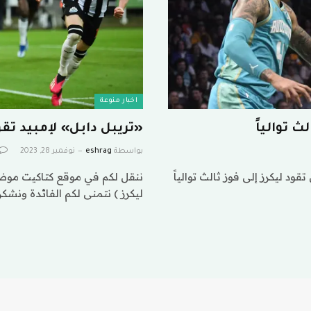
اخبار منوعة
 توالياً
«تريبل دابل» لإمبيد تقود
بواسطة
eshrag
نوفمبر 28, 2023
د ليكرز إلى فوز ثالث توالياً
ننقل لكم في موقع كتاكيت موضوع 
ليكرز ) نتمنى لكم الفائدة ونشكر