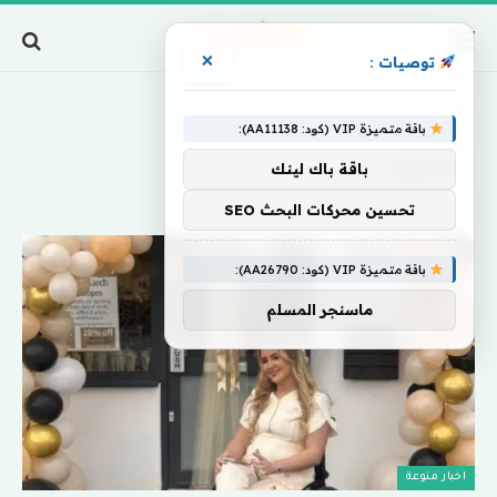
×
توصيات :
Home
»
تجميل
باقة متميزة VIP (كود: AA11138):
تجميل
باقة باك لينك
تحسين محركات البحث SEO
باقة متميزة VIP (كود: AA26790):
ماسنجر المسلم
اخبار منوعة