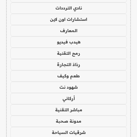
نادي الترددات
استشارات اون لاين
المعارف
هيدب فيديو
رمح التقنية
رذاذ التجارة
طعم وكيف
شهود نت
أركاني
مباشر التقنية
مدونة صحبة
شرقيات السياحة