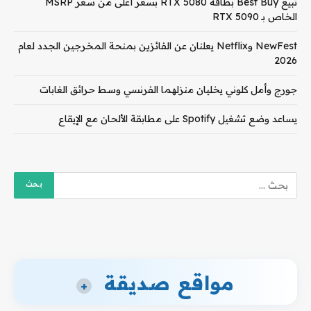
تبيع Best Buy بطاقة RTX 5080 بسعر أعلى من سعر MSRP
الخاص بـ RTX 5090
NewFest وNetflix يعلنان عن الفائزين بمنحة المخرجين الجدد لعام
2026
جورج وأمل كلوني يخليان منزلهما الفرنسي وسط حرائق الغابات
يساعد وضع تشغيل Spotify على مطابقة الألحان مع الإيقاع
مواقع صديقة
+