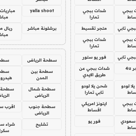
 ببجي
شدات ببجي
yalla shoot
مباريات 
ساط
تمارا
مباش
جي تابي
متجر تقسيط
برشلونة مباشر
ريال م
مباش
 ببجي
شدات ببجي
ساط
تمارا
جي تابي
فور يو ستور
سطحة الرياض
سطح
4u
شدات ببجي عن
سطحة بين
سطح
طريق الايدي
المدن
هيدرو
ا لودو
شحن يلا لودو
سطحة شمال
سطحة 
ساط
تابي تمارا
الرياض
الري
 ببجي
ايتونز امريكي
سطحة جنوب
اقرب س
ساط
اقساط
الرياض
 سعودي
فور يو
تشليح
شراء سي
ساط
سكرا