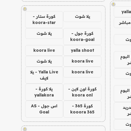
!
!
yall
يلا شوت
كورة ستار -
مباشر
koora-star
كورة جول -
يلا شوت
وت
koora-goal
koora live
yalla shoot
اليوم
koora live
يلا شوت
ر
koora live
Yalla Live - يلا
وت
لايف
كورة اون لاين -
يلا كورة -
اليوم
yallakora
koora onl
ر
كورة 365 -
اس جول - AS
دريد
Goal
kooora 365
ر
وت
!