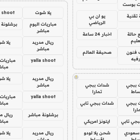
 بوست
يلا شوت
a shoot
تقنية
يو ان بي
الرياضي
مباريات اليوم
برشلونة 
مباشر
 حالة
اخبار 24 ساعة
عليم
ريال مدريد
يلا ش
مباشر
 فنون
صحيفة العالم
فيه
yalla shoot
مباريات 
مباش
!
ريال مدريد
يلا ش
 ببجي
شدات ببجي
مباشر
ساط
تمارا
yalla shoot
مباريات 
 ببجي
شدات ببجي تابي
مباش
ارا
برشلونة مباشر
ريال م
جي تابي
ايتونز امريكي
مباش
 سعودي
شحن يلا لودو
ريال مدريد
يلا ش
ساط
اقساط
مباشر