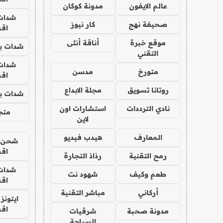
عالم الايفون
مدونة كوكان
شدات
صحيفة نهج
كار نيوز
اق
موقع خبرة
أناقة أنثى
شدات بب
التقني
شدات
متورخ
مدسن
اق
روتانا تسويق
مجلة الابداع
شدات بب
نادي الترددات
استشارات اون
متجر 
لاين
المعارف
هيدب فيديو
شحن يل
اق
رمح التقنية
رذاذ التجارة
شدات
طعم وكيف
شهود نت
اق
أركاني
مباشر التقنية
ايتونز
اق
مدونة صحبة
شرقيات
السياحة