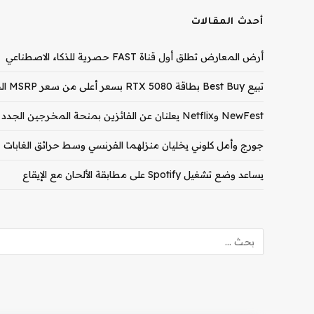
أحدث المقالات
أرض المعارض تطلق أول قناة FAST حصرية للذكاء الاصطناعي
تبيع Best Buy بطاقة RTX 5080 بسعر أعلى من سعر MSRP الخاص بـ RTX 5090
NewFest وNetflix يعلنان عن الفائزين بمنحة المخرجين الجدد لعام 2026
جورج وأمل كلوني يخليان منزلهما الفرنسي وسط حرائق الغابات
يساعد وضع تشغيل Spotify على مطابقة الألحان مع الإيقاع