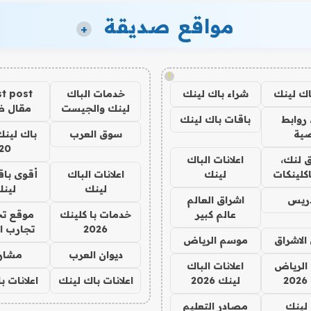
مواقع صديقة
+
!
اك لينك
شراء باك لينك
خدمات الباك
t post
لينك والجيست
مقال 
روابط
باقات باك لينك
ية
سوق العرب
باك لينك
20
 لنك،
اعلانات الباك
كلينكات
لينك
اعلانات الباك
أقوى باق
لينك
لين
دريس
اشراق العالم
عالم كبير
خدمات با كلينك
موقع تج
2026
تجارب ا
الاشراق
موسم الرياض
ديوان العرب
مشار
الرياض
اعلانات الباك
2
لينك 2026
اعلانات باك لينك
اعلانات ب
لينك
مصادر التعليم