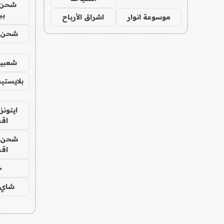
شحن 
بب
موسوعة انوار
اشراق الأرباح
شحن يل
شعبية
بلايستي
ايتونز
اق
شحن يل
اق
ح
شاي 