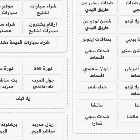
شدات
شدات ببجي عن
شراء سيارات
موقع ش
جي
طريق الايدي
تشليح
سيارات 
ا لودو
شحن لودو عن
ارقام يشترون
شراء سي
طريق الايدي
سيارات تشليح
مصدو
 ببجي
بطاقات ايتونز
شراء سيارات قديمة تشلي
شن ستور
شدات ببجي
اقساط
كورة 365
كورة س
 امريكي
ايتونز سعودي
ساط
اقساط
جول العرب
بث مباشر
goalarab
مدريد ا
ا لودو
حناء شعر
ساط
يلا لايف
نا
ماتشا
ماتشا
شدات ببجي
تمارا
ريال مدريد
برشلونة 
مباشر اليوم
اليو