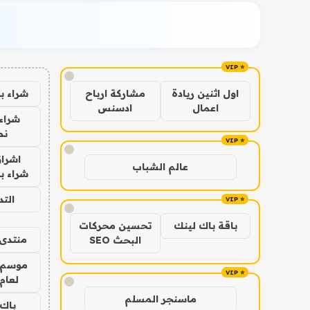
!
شراء ب
اول اثنين ريادة
مشاركة ارباح
اعمال
ادسنس
شراء 
نص
!
اشراق
عالم الشباب
شراء با
الت
!
باقة باك لينك
تحسين محركات
منتدى 
البحث SEO
موسم 
لعام 026
!
ماسنجر المسلم
باك 