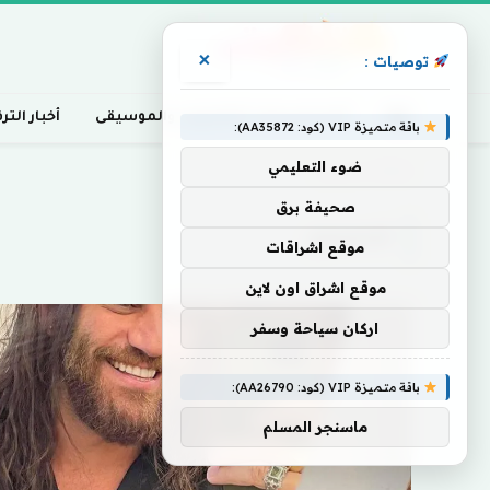
×
توصيات :
أخبار السينما، التلفزيون، والموسيقى
أخبار التر
باقة متميزة VIP (كود: AA35872):
ضوء التعليمي
Home
»
تجسيدي
صحيفة برق
تجسيدي
موقع اشراقات
موقع اشراق اون لاين
اركان سياحة وسفر
باقة متميزة VIP (كود: AA26790):
ماسنجر المسلم