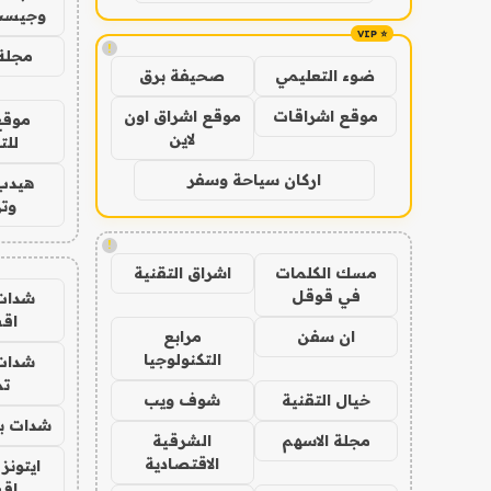
وجيست
!
مجلة 
ضوء التعليمي
صحيفة برق
موقع اشراقات
موقع اشراق اون
موقع
لاين
للت
اركان سياحة وسفر
هيدب
وتر
!
مسك الكلمات
اشراق التقنية
في قوقل
شدات
اق
ان سفن
مرابع
التكنولوجيا
شدات
تم
خيال التقنية
شوف ويب
شدات بب
مجلة الاسهم
الشرقية
الاقتصادية
ايتونز
اق