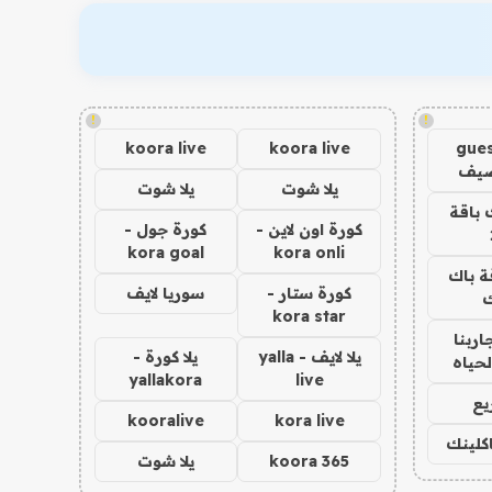
!
!
koora live
koora live
gues
ضيف
يلا شوت
يلا شوت
 باقة
كورة اون لاين -
كورة جول -
kora goal
kora onli
ة باك
كورة ستار -
سوريا لايف
ك
kora star
اربنا
يلا لايف - yalla
يلا كورة -
لحياه
yallakora
live
يع
kooralive
kora live
اكلينك
koora 365
يلا شوت