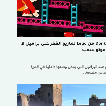
تتيح آلة الآركيد Donkey Kong من Lego لماريو القفز على براميل لا
ياموتو سعيد
عدد البراميل التي يمكن وضعها داخلها في المرة
لأساس مضخة.…