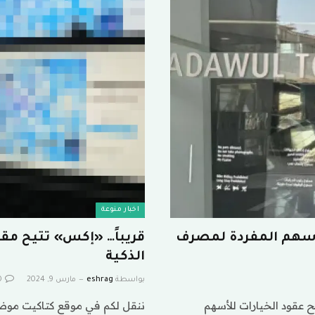
اخبار منوعة
لأسهم المفردة لمصرف
قريباً… «إكس» تتيح مقا
الذكية
بواسطة
eshrag
مارس 9, 2024
0
 عقود الخيارات للأسهم
ننقل لكم في موقع كتاكيت موضوع