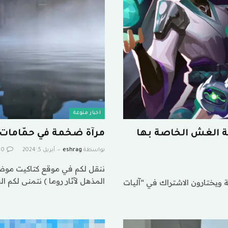
اخبار منوعة
زة مكافحة الغش الخاصة بها
مرآة ضخمة في حمّامات كا
بواسطة
eshrag
أبريل 5, 2024
0
ننقل لكم في موقع كتاكيت موضوع
المذهل لآثار روما ) نتمنى لكم ال
ة ويختارون الاشتراك في “آليات