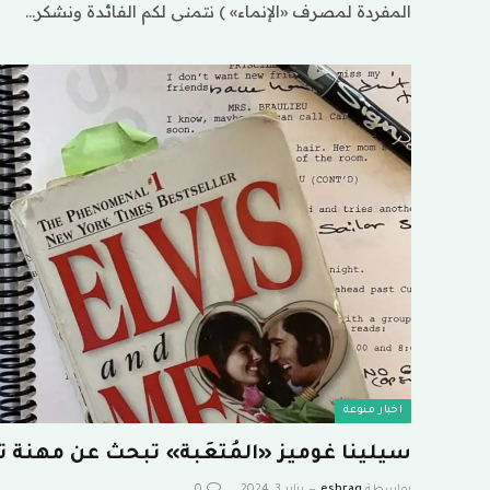
المفردة لمصرف «الإنماء» ) نتمنى لكم الفائدة ونشكر…
اخبار منوعة
سيلينا غوميز «المُتعَبة» تبحث عن مهنة ت
بواسطة
eshrag
يناير 3, 2024
0