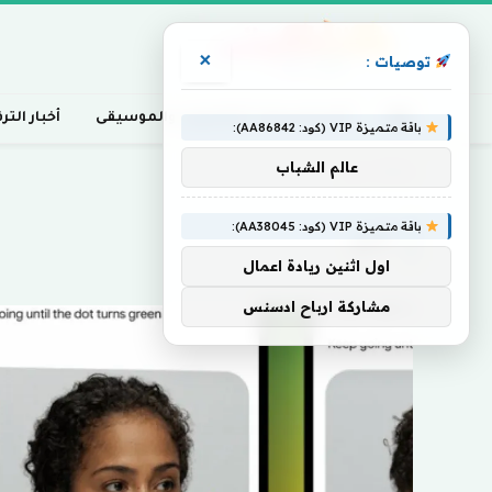
×
توصيات :
أخبار السينما، التلفزيون، والموسيقى
أخبار التر
باقة متميزة VIP (كود: AA86842):
عالم الشباب
Home
»
تتيح
باقة متميزة VIP (كود: AA38045):
تتيح
اول اثنين ريادة اعمال
مشاركة ارباح ادسنس