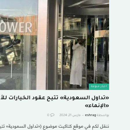
اخبار منوعة
«تداول السعودية» تتيح عقود الخيارات ل
«الإنماء»
بواسطة
eshrag
مارس 21, 2024
0
ننقل لكم في موقع كتاكيت موضوع («تداول السعودية» تتيح