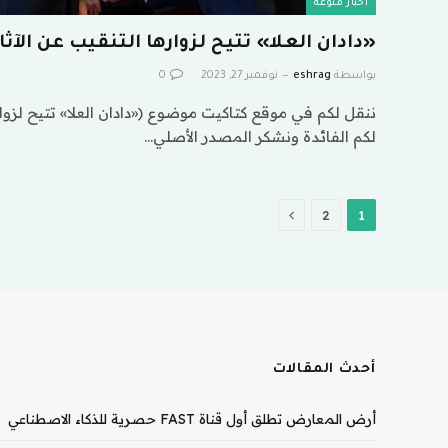
اخبار منوعة
«دادان العلا» تتيح لزوارها التنقيب عن الآثار
بواسطة
eshrag
نوفمبر 27, 2023
0
ننقل لكم في موقع كتاكيت موضوع («دادان العلا» تتيح لزواره
لكم الفائدة ونشكر المصدر الأصلي…
التالي
2
1
أحدث المقالات
أرض المعارض تطلق أول قناة FAST حصرية للذكاء الاصطناعي