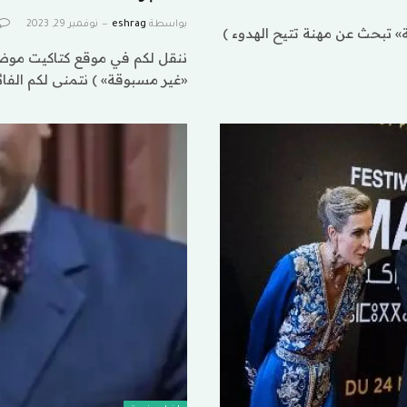
بواسطة
eshrag
نوفمبر 29, 2023
» تبحث عن مهنة تتيح الهدوء )
ننقل لكم في موقع كتاكيت موضوع
«غير مسبوقة» ) نتمنى لكم الفا