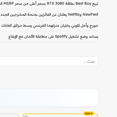
تبيع Best Buy بطاقة RTX 5080 بسعر أعلى من سعر MSRP الخاص بـ RTX 5090
NewFest وNetflix يعلنان عن الفائزين بمنحة المخرجين الجدد لعام 2026
جورج وأمل كلوني يخليان منزلهما الفرنسي وسط حرائق الغابات
يساعد وضع تشغيل Spotify على مطابقة الألحان مع الإيقاع
!