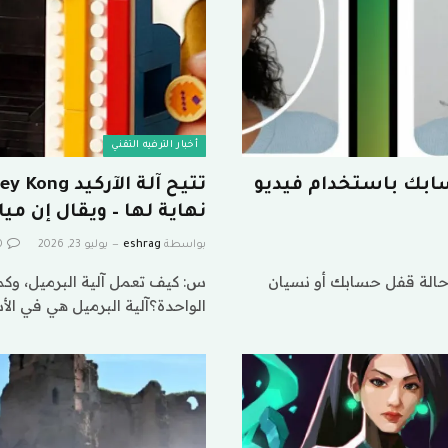
أخبار الترفيه التقني
 إلى حسابك باستخدام فيديو
نهاية لها – ويقال إن م
بواسطة
eshrag
يوليو 23, 2026
0
 في حالة قفل حسابك أو نسيان
س: كيف تعمل آلية البرميل، وكم 
الواحدة؟آلية البرميل هي في ا