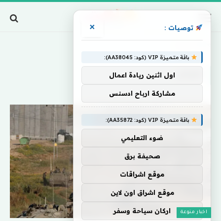
×
توصيات :
Home
»
تتوغل
باقة متميزة VIP (كود: AA38045):
تتوغل
اول اثنين ريادة اعمال
مشاركة ارباح ادسنس
باقة متميزة VIP (كود: AA35872):
ضوء التعليمي
صحيفة برق
موقع اشراقات
موقع اشراق اون لاين
اركان سياحة وسفر
اخبار منوعة