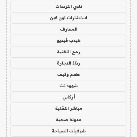
نادي الترددات
استشارات اون لاين
المعارف
هيدب فيديو
رمح التقنية
رذاذ التجارة
طعم وكيف
شهود نت
أركاني
مباشر التقنية
مدونة صحبة
شرقيات السياحة