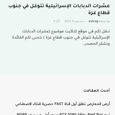
عشرات الدبابات الإسرائيلية تتوغل في جنوب
قطاع غزة
بواسطة
eshrag
ديسمبر 4, 2023
0
ننقل لكم في موقع كتاكيت موضوع (عشرات الدبابات
الإسرائيلية تتوغل في جنوب قطاع غزة ) نتمنى لكم الفائدة
ونشكر المصدر…
أحدث المقالات
أرض المعارض تطلق أول قناة FAST حصرية للذكاء الاصطناعي
تبيع Best Buy بطاقة RTX 5080 بسعر أعلى من سعر MSRP