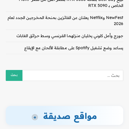
الخاص بـ RTX 5090
NewFest وNetflix يعلنان عن الفائزين بمنحة المخرجين الجدد لعام
2026
جورج وأمل كلوني يخليان منزلهما الفرنسي وسط حرائق الغابات
يساعد وضع تشغيل Spotify على مطابقة الألحان مع الإيقاع
مواقع صديقة
+