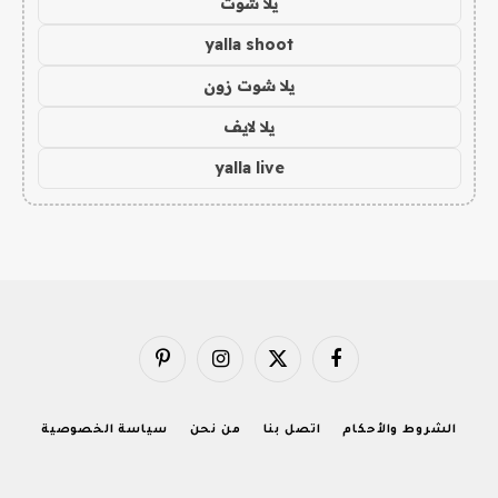
يلا شوت
yalla shoot
يلا شوت زون
يلا لايف
yalla live
فيسبوك
X
الانستغرام
بينتيريست
(Twitter)
الشروط والأحكام
اتصل بنا
من نحن
سياسة الخصوصية