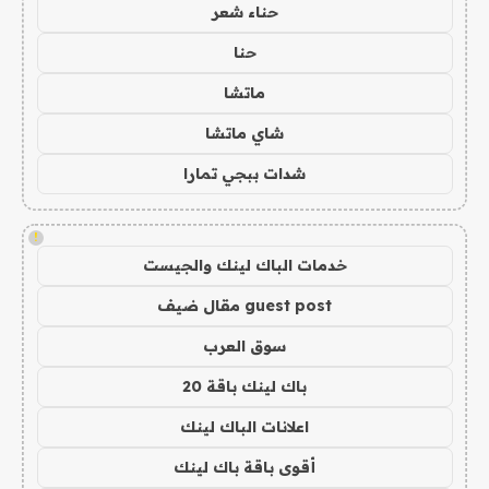
حناء شعر
حنا
ماتشا
شاي ماتشا
شدات ببجي تمارا
!
خدمات الباك لينك والجيست
guest post مقال ضيف
سوق العرب
باك لينك باقة 20
اعلانات الباك لينك
أقوى باقة باك لينك