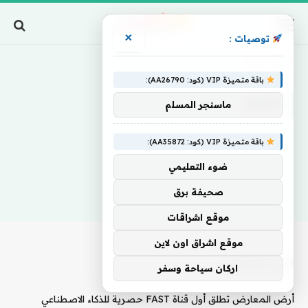
×
توصيات :
Home
»
تتمزق
باقة متميزة VIP (كود: AA26790):
تتمزق
ماسنجر المسلم
باقة متميزة VIP (كود: AA35872):
ضوء التعليمي
صحيفة برق
موقع اشراقات
موقع اشراق اون لاين
أحدث المقالات
اركان سياحة وسفر
أرض المعارض تطلق أول قناة FAST حصرية للذكاء الاصطناعي