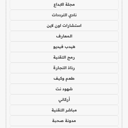
مجلة الابداع
نادي الترددات
استشارات اون لاين
المعارف
هيدب فيديو
رمح التقنية
رذاذ التجارة
طعم وكيف
شهود نت
أركاني
مباشر التقنية
مدونة صحبة