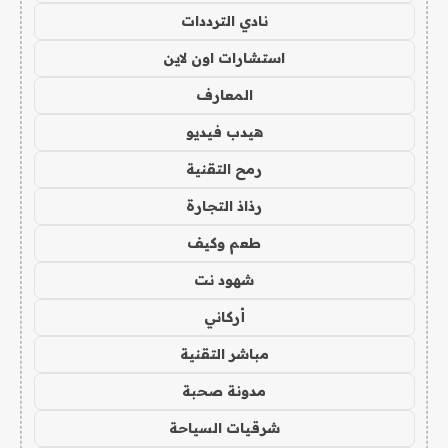
نادي الترددات
استشارات اون لاين
المعارف
هيدب فيديو
رمح التقنية
رذاذ التجارة
طعم وكيف
شهود نت
أركاني
مباشر التقنية
مدونة صحبة
شرقيات السياحة