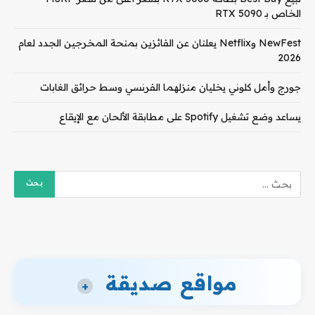
الخاص بـ RTX 5090
NewFest وNetflix يعلنان عن الفائزين بمنحة المخرجين الجدد لعام
2026
جورج وأمل كلوني يخليان منزلهما الفرنسي وسط حرائق الغابات
يساعد وضع تشغيل Spotify على مطابقة الألحان مع الإيقاع
مواقع صديقة
+