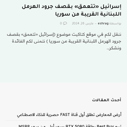
إسرائيل «تتعمق» بقصف جرود الهرمل
اللبنانية القريبة من سوريا
بواسطة
eshrag
مارس 26, 2024
0
ننقل لكم في موقع كتاكيت موضوع (إسرائيل «تتعمق» بقصف
جرود الهرمل اللبنانية القريبة من سوريا ) نتمنى لكم الفائدة
ونشكر…
أحدث المقالات
أرض المعارض تطلق أول قناة FAST حصرية للذكاء الاصطناعي
تبيع Best Buy بطاقة RTX 5080 بسعر أعلى من سعر MSRP