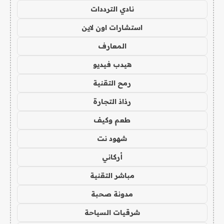
نادي الترددات
استشارات اون لاين
المعارف
هيدب فيديو
رمح التقنية
رذاذ التجارة
طعم وكيف
شهود نت
أركاني
مباشر التقنية
مدونة صحبة
شرقيات السياحة