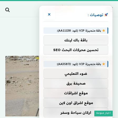
×
توصيات :
Home
»
تتشاركان
باقة متميزة VIP (كود: AA11138):
تتشاركان
باقة باك لينك
تحسين محركات البحث SEO
باقة متميزة VIP (كود: AA35872):
ضوء التعليمي
صحيفة برق
موقع اشراقات
موقع اشراق اون لاين
اركان سياحة وسفر
اخبار منوعة