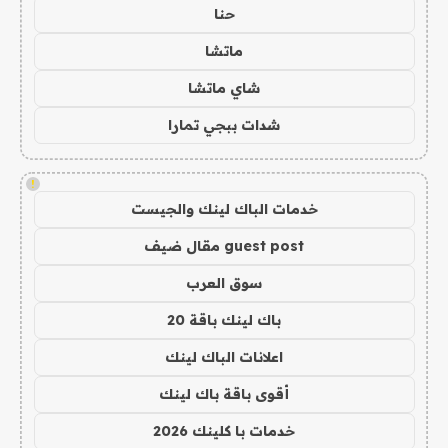
حنا
ماتشا
شاي ماتشا
شدات ببجي تمارا
!
خدمات الباك لينك والجيست
guest post مقال ضيف
سوق العرب
باك لينك باقة 20
اعلانات الباك لينك
أقوى باقة باك لينك
خدمات با كلينك 2026