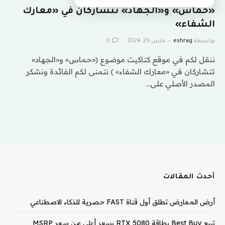
«حماس» و«الجهاد» تتشاركان في «معارك
الشفاء»
بواسطة
eshrag
مارس 29, 2024
0
ننقل لكم في موقع كتاكيت موضوع («حماس» و«الجهاد»
تتشاركان في «معارك الشفاء» ) نتمنى لكم الفائدة ونشكر
المصدر الأصلي على…
أحدث المقالات
أرض المعارض تطلق أول قناة FAST حصرية للذكاء الاصطناعي
تبيع Best Buy بطاقة RTX 5080 بسعر أعلى من سعر MSRP