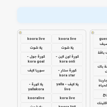
!
!
koora live
koora live
gues
ضيف
يلا شوت
يلا شوت
 باقة
كورة اون لاين -
كورة جول -
kora goal
kora onli
ة باك
كورة ستار -
سوريا لايف
ك
kora star
اربنا
يلا لايف - yalla
يلا كورة -
لحياه
yallakora
live
يع
kooralive
kora live
اكلينك
koora 365
يلا شوت