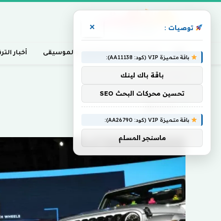
×
توصيات :
أخبار السينما، التلفزيون، والموسيقى
أخبار التر
باقة متميزة VIP (كود: AA11138):
باقة باك لينك
Home
»
تتسابق
تحسين محركات البحث SEO
تتسابق
باقة متميزة VIP (كود: AA26790):
ماسنجر المسلم