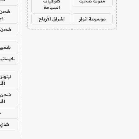
مدونة صحبة
شرقيات
السياحة
شحن 
بب
موسوعة انوار
اشراق الأرباح
شحن يل
شعبية
بلايستي
ايتونز
اق
شحن يل
اق
ح
شاي 