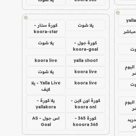
!
!
yall
يلا شوت
كورة ستار -
مباشر
koora-star
كورة جول -
يلا شوت
وت
koora-goal
koora live
yalla shoot
اليوم
koora live
يلا شوت
ر
koora live
Yalla Live - يلا
وت
لايف
كورة اون لاين -
يلا كورة -
اليوم
yallakora
koora onl
ر
كورة 365 -
اس جول - AS
دريد
Goal
kooora 365
ر