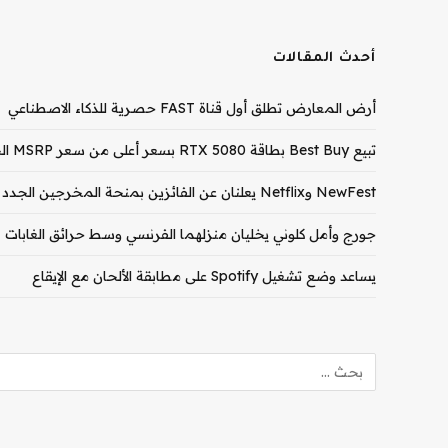
أحدث المقالات
أرض المعارض تطلق أول قناة FAST حصرية للذكاء الاصطناعي
تبيع Best Buy بطاقة RTX 5080 بسعر أعلى من سعر MSRP الخاص بـ RTX 5090
NewFest وNetflix يعلنان عن الفائزين بمنحة المخرجين الجدد لعام 2026
جورج وأمل كلوني يخليان منزلهما الفرنسي وسط حرائق الغابات
يساعد وضع تشغيل Spotify على مطابقة الألحان مع الإيقاع