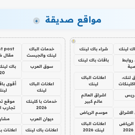
مواقع صديقة
+
!
اك لينك
شراء باك لينك
خدمات الباك
t post
لينك والجيست
مقال 
روابط
باقات باك لينك
ية
سوق العرب
باك لينك
20
 لنك،
اعلانات الباك
كلينكات
لينك
اعلانات الباك
أقوى باق
لينك
لين
دريس
اشراق العالم
عالم كبير
خدمات با كلينك
موقع تج
2026
تجارب ا
الاشراق
موسم الرياض
ديوان العرب
مشار
الرياض
اعلانات الباك
2
لينك 2026
اعلانات باك لينك
اعلانات ب