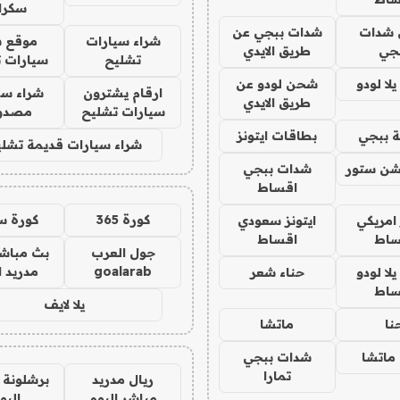
سكرا
شدات
شدات ببجي عن
شراء سيارات
موقع ش
جي
طريق الايدي
تشليح
سيارات 
ا لودو
شحن لودو عن
ارقام يشترون
شراء سي
طريق الايدي
سيارات تشليح
مصدو
 ببجي
بطاقات ايتونز
شراء سيارات قديمة تشلي
شن ستور
شدات ببجي
اقساط
كورة 365
كورة س
 امريكي
ايتونز سعودي
ساط
اقساط
جول العرب
بث مباشر
goalarab
مدريد ا
ا لودو
حناء شعر
ساط
يلا لايف
نا
ماتشا
ماتشا
شدات ببجي
تمارا
ريال مدريد
برشلونة 
مباشر اليوم
اليو