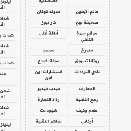
الاقتصادية
ايتونز
اق
عالم الايفون
مدونة كوكان
شدات
صحيفة نهج
كار نيوز
اق
موقع خبرة
أناقة أنثى
شدات بب
التقني
شدات
متورخ
مدسن
اق
روتانا تسويق
مجلة الابداع
شدات بب
نادي الترددات
استشارات اون
متجر 
لاين
المعارف
هيدب فيديو
شحن يل
اق
رمح التقنية
رذاذ التجارة
شدات
طعم وكيف
شهود نت
اق
أركاني
مباشر التقنية
ايتونز
اق