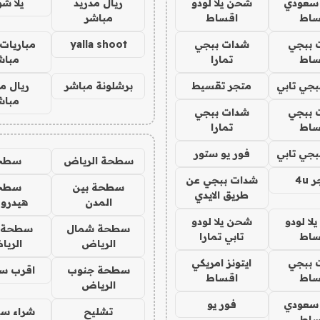
 سعودي
شحن يلا لودو
ريال مدريد
يلا ش
ساط
اقساط
مباشر
 ببجي
شدات ببجي
yalla shoot
مباريات 
ساط
تمارا
مباش
جي تابي
متجر تقسيط
برشلونة مباشر
ريال م
مباش
 ببجي
شدات ببجي
ساط
تمارا
جي تابي
فور يو ستور
سطحة الرياض
سطح
4u
شدات ببجي عن
سطحة بين
سطح
طريق الايدي
المدن
هيدرو
ا لودو
شحن يلا لودو
سطحة شمال
سطحة 
ساط
تابي تمارا
الرياض
الري
 ببجي
ايتونز امريكي
سطحة جنوب
اقرب س
ساط
اقساط
الرياض
 سعودي
فور يو
تشليح
شراء سي
ساط