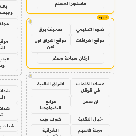
ماسنجر المسلم
باك 
وجيست
!
مجلة 
ضوء التعليمي
صحيفة برق
موقع اشراقات
موقع اشراق اون
موقع
لاين
للت
اركان سياحة وسفر
هيدب
وتر
!
مسك الكلمات
اشراق التقنية
في قوقل
شدات
اق
ان سفن
مرابع
التكنولوجيا
شدات
تم
خيال التقنية
شوف ويب
شدات بب
مجلة الاسهم
الشرقية