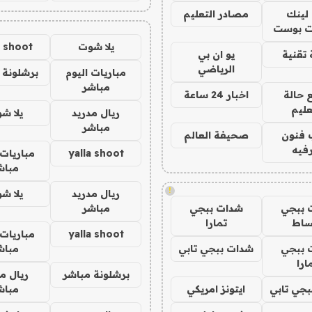
لينك
مصادر التعليم
 بوست
يلا شوت
a shoot
تقنية
يو ان بي
الرياضي
مباريات اليوم
برشلونة 
مباشر
 حالة
اخبار 24 ساعة
عليم
ريال مدريد
يلا ش
مباشر
 فنون
صحيفة العالم
فيه
yalla shoot
مباريات 
مباش
!
ريال مدريد
يلا ش
 ببجي
شدات ببجي
مباشر
ساط
تمارا
yalla shoot
مباريات 
 ببجي
شدات ببجي تابي
مباش
ارا
برشلونة مباشر
ريال م
جي تابي
ايتونز امريكي
مباش