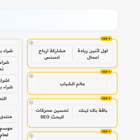
!
شراء ب
اول اثنين ريادة
مشاركة ارباح
اعمال
ادسنس
شراء 
نص
!
اشراق
عالم الشباب
شراء با
الت
!
باقة باك لينك
تحسين محركات
منتدى 
البحث SEO
موسم 
لعام 026
!