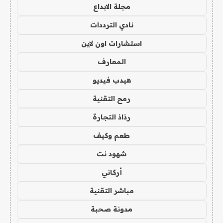
مجلة الابداع
نادي الترددات
استشارات اون لاين
المعارف
هيدب فيديو
رمح التقنية
رذاذ التجارة
طعم وكيف
شهود نت
أركاني
مباشر التقنية
مدونة صحبة