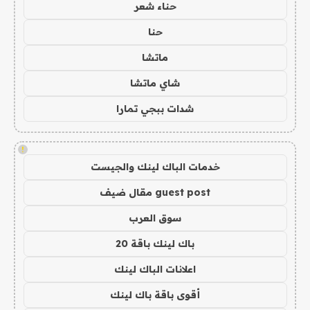
حناء شعر
حنا
ماتشا
شاي ماتشا
شدات ببجي تمارا
!
خدمات الباك لينك والجيست
guest post مقال ضيف
سوق العرب
باك لينك باقة 20
اعلانات الباك لينك
أقوى باقة باك لينك