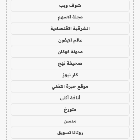
شوف ويب
مجلة الاسهم
الشرقية الاقتصادية
عالم الايفون
مدونة كوكان
صحيفة نهج
كار نيوز
موقع خبرة التقني
أناقة أنثى
متورخ
مدسن
روتانا تسويق