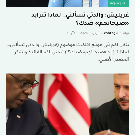
اخبار منوعة
غريليش: والدتي تسألني… لماذا تتزايد
«صيحاتهم» ضدك؟
بواسطة
eshrag
أبريل 2, 2024
0
ننقل لكم في موقع كتاكيت موضوع (غريليش: والدتي تسألني…
لماذا تتزايد «صيحاتهم» ضدك؟ ) نتمنى لكم الفائدة ونشكر
المصدر الأصلي…