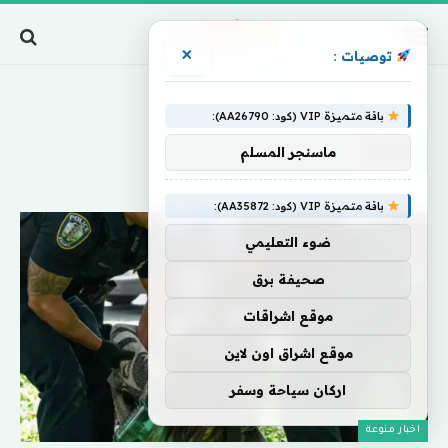
×
توصيات :
Home
»
تتزايد
باقة متميزة VIP (كود: AA26790):
تتزايد
ماسنجر المسلم
باقة متميزة VIP (كود: AA35872):
ضوء التعليمي
صحيفة برق
موقع اشراقات
موقع اشراق اون لاين
اركان سياحة وسفر
اخبار منوعة