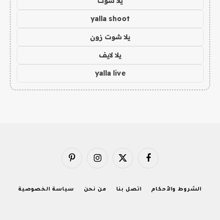
يلا شوت
yalla shoot
يلا شوت زون
يلا لايف
yalla live
فيسبوك
X
الانستغرام
بينتيريست
(Twitter)
الشروط والأحكام
اتصل بنا
من نحن
سياسة الخصوصية