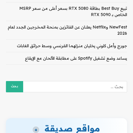
تبيع Best Buy بطاقة RTX 5080 بسعر أعلى من سعر MSRP
الخاص بـ RTX 5090
NewFest وNetflix يعلنان عن الفائزين بمنحة المخرجين الجدد لعام
2026
جورج وأمل كلوني يخليان منزلهما الفرنسي وسط حرائق الغابات
يساعد وضع تشغيل Spotify على مطابقة الألحان مع الإيقاع
مواقع صديقة
+