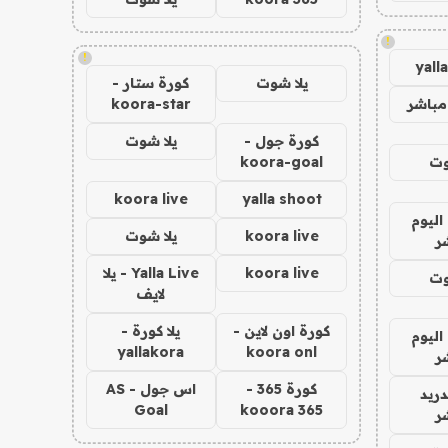
!
!
yall
يلا شوت
كورة ستار -
مباشر
koora-star
كورة جول -
يلا شوت
وت
koora-goal
koora live
yalla shoot
اليوم
koora live
يلا شوت
ر
koora live
Yalla Live - يلا
وت
لايف
كورة اون لاين -
يلا كورة -
اليوم
yallakora
koora onl
ر
كورة 365 -
اس جول - AS
دريد
Goal
kooora 365
ر