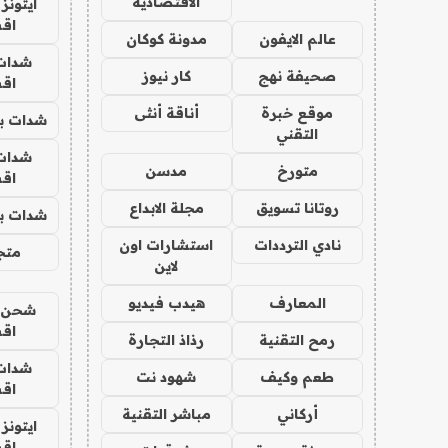
الاقتصادية
ايتونز
اق
عالم الايفون
مدونة كوكان
شدات
صحيفة نهج
كار نيوز
اق
موقع خبرة
أناقة أنثى
شدات بب
التقني
شدات
متورخ
مدسن
اق
روتانا تسويق
مجلة الابداع
شدات بب
نادي الترددات
استشارات اون
متجر 
لاين
المعارف
هيدب فيديو
شحن يل
اق
رمح التقنية
رذاذ التجارة
شدات
طعم وكيف
شهود نت
اق
أركاني
مباشر التقنية
ايتونز
اق