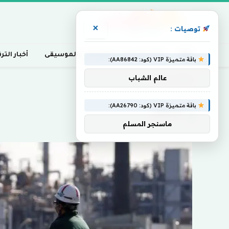
×
توصيات :
أخبار السينما، التلفزيون، والموسيقى
أخبار التر
باقة متميزة VIP (كود: AA86842):
عالم الشباب
Home
»
تتحضر
باقة متميزة VIP (كود: AA26790):
تتحضر
ماسنجر المسلم