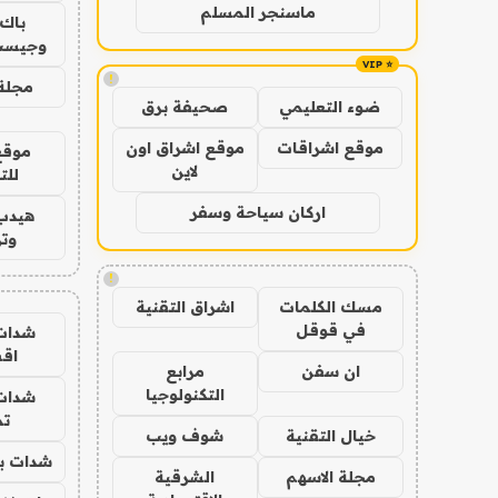
ماسنجر المسلم
باك 
وجيست
!
مجلة 
ضوء التعليمي
صحيفة برق
موقع اشراقات
موقع اشراق اون
موقع
لاين
للت
اركان سياحة وسفر
هيدب
وتر
!
مسك الكلمات
اشراق التقنية
في قوقل
شدات
اق
ان سفن
مرابع
التكنولوجيا
شدات
تم
خيال التقنية
شوف ويب
شدات بب
مجلة الاسهم
الشرقية