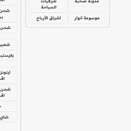
مدونة صحبة
شرقيات
السياحة
شحن 
بب
موسوعة انوار
اشراق الأرباح
شحن يل
شعبية
بلايستي
ايتونز
اق
شحن يل
اق
ح
شاي 