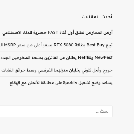
أحدث المقالات
أرض المعارض تطلق أول قناة FAST حصرية للذكاء الاصطناعي
تبيع Best Buy بطاقة RTX 5080 بسعر أعلى من سعر MSRP الخاص بـ RTX 5090
NewFest وNetflix يعلنان عن الفائزين بمنحة المخرجين الجدد لعام 2026
جورج وأمل كلوني يخليان منزلهما الفرنسي وسط حرائق الغابات
يساعد وضع تشغيل Spotify على مطابقة الألحان مع الإيقاع