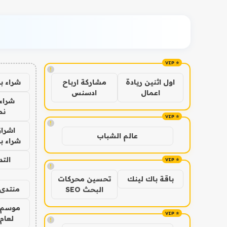
!
شراء ب
اول اثنين ريادة
مشاركة ارباح
اعمال
ادسنس
شراء 
نص
!
اشراق
عالم الشباب
شراء با
الت
!
باقة باك لينك
تحسين محركات
منتدى 
البحث SEO
موسم 
لعام 026
!