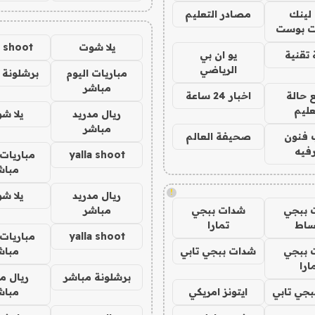
لينك
مصادر التعليم
 بوست
يلا شوت
a shoot
تقنية
يو ان بي
الرياضي
مباريات اليوم
برشلونة 
مباشر
 حالة
اخبار 24 ساعة
عليم
ريال مدريد
يلا ش
مباشر
 فنون
صحيفة العالم
فيه
yalla shoot
مباريات 
مباش
!
ريال مدريد
يلا ش
 ببجي
شدات ببجي
مباشر
ساط
تمارا
yalla shoot
مباريات 
 ببجي
شدات ببجي تابي
مباش
ارا
برشلونة مباشر
ريال م
جي تابي
ايتونز امريكي
مباش