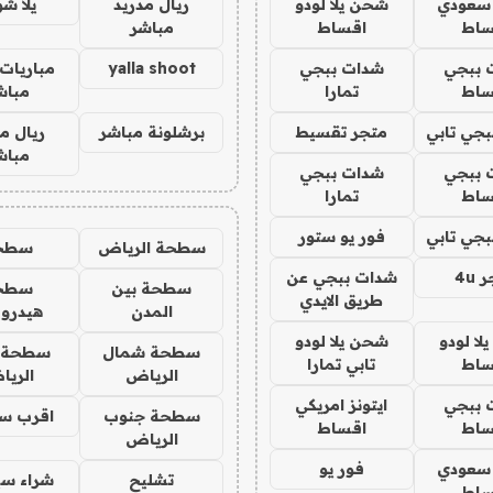
 سعودي
شحن يلا لودو
ريال مدريد
يلا ش
ساط
اقساط
مباشر
 ببجي
شدات ببجي
yalla shoot
مباريات 
ساط
تمارا
مباش
جي تابي
متجر تقسيط
برشلونة مباشر
ريال م
مباش
 ببجي
شدات ببجي
ساط
تمارا
جي تابي
فور يو ستور
سطحة الرياض
سطح
4u
شدات ببجي عن
سطحة بين
سطح
طريق الايدي
المدن
هيدرو
ا لودو
شحن يلا لودو
سطحة شمال
سطحة 
ساط
تابي تمارا
الرياض
الري
 ببجي
ايتونز امريكي
سطحة جنوب
اقرب س
ساط
اقساط
الرياض
 سعودي
فور يو
تشليح
شراء سي
ساط