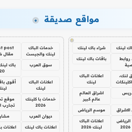
مواقع صديقة
+
!
اك لينك
شراء باك لينك
خدمات الباك
t post
لينك والجيست
مقال 
روابط
باقات باك لينك
ية
سوق العرب
باك لينك
20
 لنك،
اعلانات الباك
كلينكات
لينك
اعلانات الباك
أقوى باق
لينك
لين
دريس
اشراق العالم
عالم كبير
خدمات با كلينك
موقع تج
2026
تجارب ا
الاشراق
موسم الرياض
ديوان العرب
مشار
الرياض
اعلانات الباك
2
لينك 2026
اعلانات باك لينك
اعلانات ب