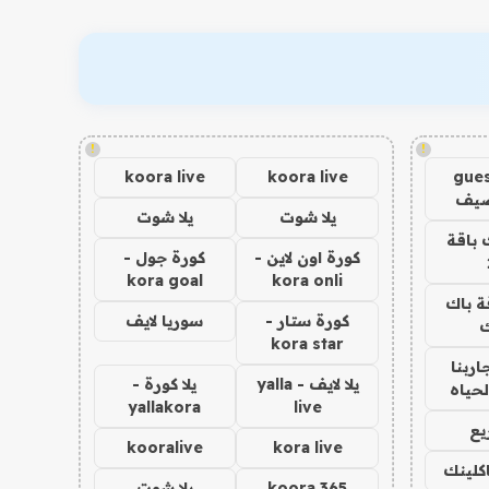
!
!
koora live
koora live
gues
ضيف
يلا شوت
يلا شوت
 باقة
كورة اون لاين -
كورة جول -
kora goal
kora onli
ة باك
كورة ستار -
سوريا لايف
ك
kora star
اربنا
يلا لايف - yalla
يلا كورة -
لحياه
yallakora
live
يع
kooralive
kora live
اكلينك
koora 365
يلا شوت