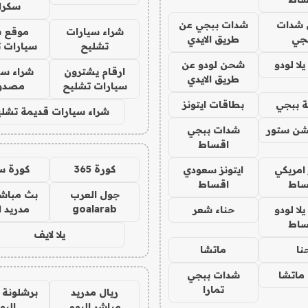
سكرا
شدات
شدات ببجي عن
شراء سيارات
موقع ش
جي
طريق الايدي
تشليح
سيارات 
ا لودو
شحن لودو عن
ارقام يشترون
شراء سي
طريق الايدي
سيارات تشليح
مصدو
 ببجي
بطاقات ايتونز
شراء سيارات قديمة تشلي
شن ستور
شدات ببجي
اقساط
كورة 365
كورة س
 امريكي
ايتونز سعودي
ساط
اقساط
جول العرب
بث مباشر
goalarab
مدريد ا
ا لودو
حناء شعر
ساط
يلا لايف
نا
ماتشا
ماتشا
شدات ببجي
تمارا
ريال مدريد
برشلونة 
مباشر اليوم
اليو