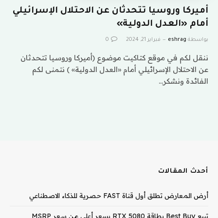
أميركا وروسيا تتحدثان عن الاحتلال الإسرائيلي
أمام «العدل الدولية»
بواسطة
eshrag
فبراير 21, 2024
0
ننقل لكم في موقع كتاكيت موضوع (أميركا وروسيا تتحدثان
عن الاحتلال الإسرائيلي أمام «العدل الدولية» ) نتمنى لكم
الفائدة ونشكر…
أحدث المقالات
أرض المعارض تطلق أول قناة FAST حصرية للذكاء الاصطناعي
تبيع Best Buy بطاقة RTX 5080 بسعر أعلى من سعر MSRP