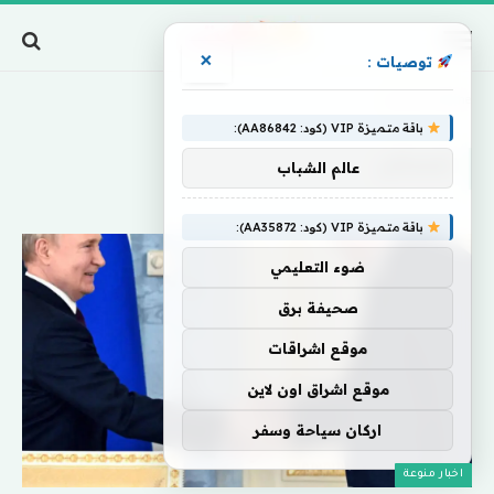
×
توصيات :
Home
»
تتحدثان
باقة متميزة VIP (كود: AA86842):
تتحدثان
عالم الشباب
باقة متميزة VIP (كود: AA35872):
ضوء التعليمي
صحيفة برق
موقع اشراقات
موقع اشراق اون لاين
اركان سياحة وسفر
اخبار منوعة