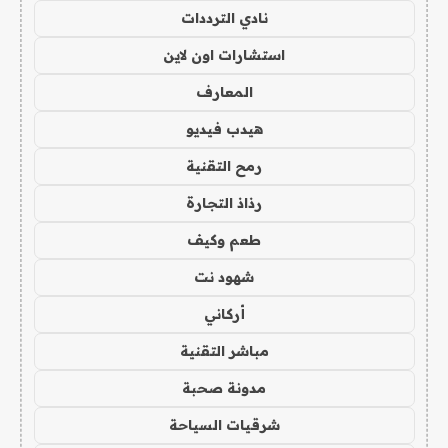
نادي الترددات
استشارات اون لاين
المعارف
هيدب فيديو
رمح التقنية
رذاذ التجارة
طعم وكيف
شهود نت
أركاني
مباشر التقنية
مدونة صحبة
شرقيات السياحة