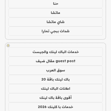
حنا
ماتشا
شاي ماتشا
شدات ببجي تمارا
!
خدمات الباك لينك والجيست
guest post مقال ضيف
سوق العرب
باك لينك باقة 20
اعلانات الباك لينك
أقوى باقة باك لينك
خدمات با كلينك 2026