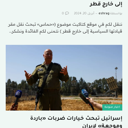
إلى خارج قطر
بواسطة
eshrag
أبريل 20, 2024
0
ننقل لكم في موقع كتاكيت موضوع («حماس» تبحث نقل مقر
قيادتها السياسية إلى خارج قطر ) نتمنى لكم الفائدة ونشكر…
اخبار منوعة
إسرائيل تبحث خيارات ضربات «باردة
وموجعة» لإيران