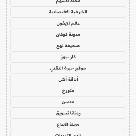
مجلة الاسهم
الشرقية الاقتصادية
عالم الايفون
مدونة كوكان
صحيفة نهج
كار نيوز
موقع خبرة التقني
أناقة أنثى
متورخ
مدسن
روتانا تسويق
مجلة الابداع
نادي الترددات