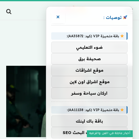
×
توصيات :
Home
»
تبحث
باقة متميزة VIP (كود: AA35872):
تبحث
ضوء التعليمي
صحيفة برق
موقع اشراقات
موقع اشراق اون لاين
اركان سياحة وسفر
باقة متميزة VIP (كود: AA11138):
باقة باك لينك
تحسين محركات البحث SEO
أخبار عاجلة في الفن والترفيه