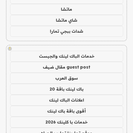
ماتشا
شاي ماتشا
شدات ببجي تمارا
!
خدمات الباك لينك والجيست
guest post مقال ضيف
سوق العرب
باك لينك باقة 20
اعلانات الباك لينك
أقوى باقة باك لينك
خدمات با كلينك 2026
موقع تجاربنا تجارب الحياه