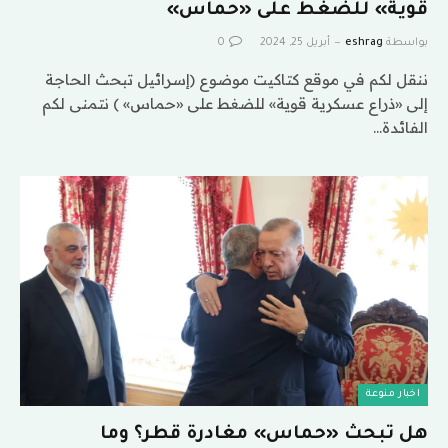
قوية» للضغط على «حماس»
بواسطة
eshrag
أبريل 25, 2024
0
ننقل لكم في موقع كتاكيت موضوع (إسرائيل تبحث الحاجة
إلى «ذراع عسكرية قوية» للضغط على «حماس» ) نتمنى لكم
الفائدة…
اخبار منوعة
هل تبحث «حماس» مغادرة قطر؟ وما