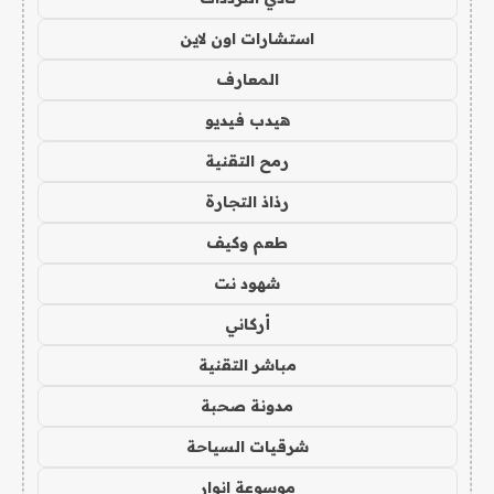
استشارات اون لاين
المعارف
هيدب فيديو
رمح التقنية
رذاذ التجارة
طعم وكيف
شهود نت
أركاني
مباشر التقنية
مدونة صحبة
شرقيات السياحة
موسوعة انوار