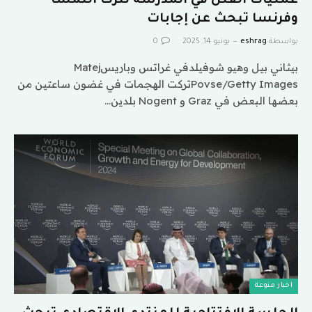
عمليات القتل في المدرسة تترك النمسا
وفرنسا تبحث عن إجابات
بواسطة
eshrag
يونيو 14, 2025
0
بيثاني بيل وهيو شوفيلدفي غراتس وباريسMatej
Povse/Getty Imagesتركت الهجمات في غضون ساعتين من
بعضها البعض في Graz و Nogent بلدين…
اخبار منوعة