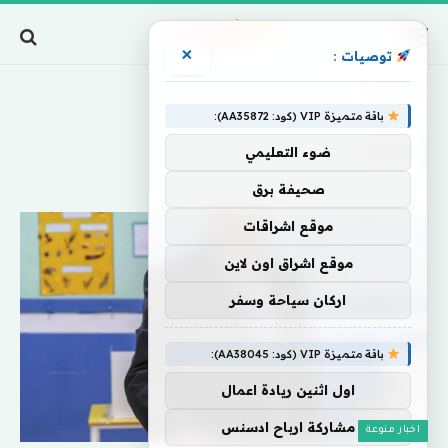
×
توصيات :
Home
»
تباعد
باقة متميزة VIP (كود: AA35872):
تباعد
ضوء التعليمي
صحيفة برق
موقع اشراقات
موقع اشراق اون لاين
اركان سياحة وسفر
باقة متميزة VIP (كود: AA38045):
اول اثنين ريادة اعمال
مشاركة ارباح ادسنس
اخبار منوعة