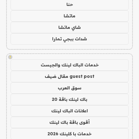
حنا
ماتشا
شاي ماتشا
شدات ببجي تمارا
!
خدمات الباك لينك والجيست
guest post مقال ضيف
سوق العرب
باك لينك باقة 20
اعلانات الباك لينك
أقوى باقة باك لينك
خدمات با كلينك 2026