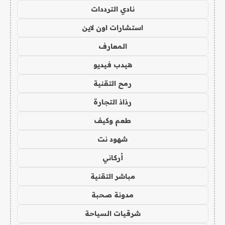
نادي الترددات
استشارات اون لاين
المعارف
هيدب فيديو
رمح التقنية
رذاذ التجارة
طعم وكيف
شهود نت
أركاني
مباشر التقنية
مدونة صحبة
شرقيات السياحة