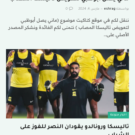
بواسطة
eshrag
مارس 4, 2024
0
ننقل لكم في موقع كتاكيت موضوع (ماني يصل أبوظبي
لتعويض تاليسكا المصاب ) نتمنى لكم الفائدة ونشكر المصدر
الأصلي على…
اخبار منوعة
تاليسكا ورونالدو يقودان النصر للفوز على