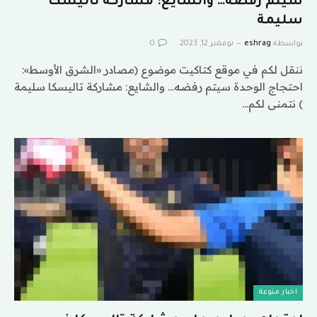
سيتم رفضه… والشايع: مشاركة تاليسكا
سليمة
بواسطة
eshrag
نوفمبر 12, 2023
0
ننقل لكم في موقع كتاكيت موضوع (مصادر «الشرق الأوسط»:
احتجاج الوحدة سيتم رفضه… والشايع: مشاركة تاليسكا سليمة
) نتمنى لكم…
اخبار منوعة