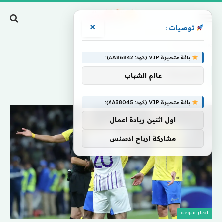
×
توصيات :
Home
»
تاليسكا
باقة متميزة VIP (كود: AA86842):
تاليسكا
عالم الشباب
باقة متميزة VIP (كود: AA38045):
اول اثنين ريادة اعمال
مشاركة ارباح ادسنس
اخبار منوعة