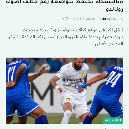
«تاليسكا» يحتفظ بتواضعه رغم خطف أضواء
رونالدو
بواسطة
eshrag
نوفمبر 8, 2023
0
ننقل لكم في موقع كتاكيت موضوع («تاليسكا» يحتفظ
بتواضعه رغم خطف أضواء رونالدو ) نتمنى لكم الفائدة ونشكر
المصدر الأصلي…
اخبار منوعة