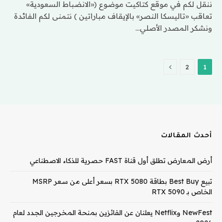
ننقل لكم في موقع كتاكيت موضوع («الانضباط السعودية»
تعاقب «تاليسكا النصر» بالإيقاف مباراتين ) نتمنى لكم الفائدة
ونشكر المصدر الأصلي…
التالي
2
1
أحدث المقالات
أرض المعارض تطلق أول قناة FAST حصرية للذكاء الاصطناعي
تبيع Best Buy بطاقة RTX 5080 بسعر أعلى من سعر MSRP
الخاص بـ RTX 5090
NewFest وNetflix يعلنان عن الفائزين بمنحة المخرجين الجدد لعام