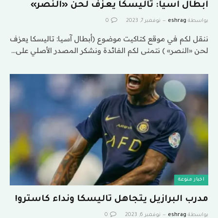
أبطال آسيا: تاليسكا يعزف لحن «النصر»
بواسطة
eshrag
نوفمبر 7, 2023
0
ننقل لكم في موقع كتاكيت موضوع (أبطال آسيا: تاليسكا يعزف
لحن «النصر» ) نتمنى لكم الفائدة ونشكر المصدر الأصلي على…
اخبار منوعة
مدرب البرازيل يتجاهل تاليسكا ونداء كاسترو!
بواسطة
eshrag
نوفمبر 6, 2023
0