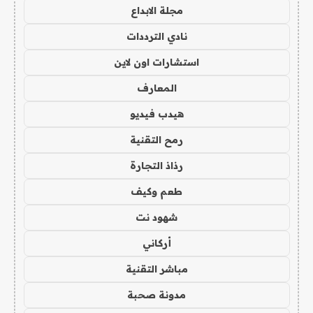
مجلة الابداع
نادي الترددات
استشارات اون لاين
المعارف
هيدب فيديو
رمح التقنية
رذاذ التجارة
طعم وكيف
شهود نت
أركاني
مباشر التقنية
مدونة صحبة