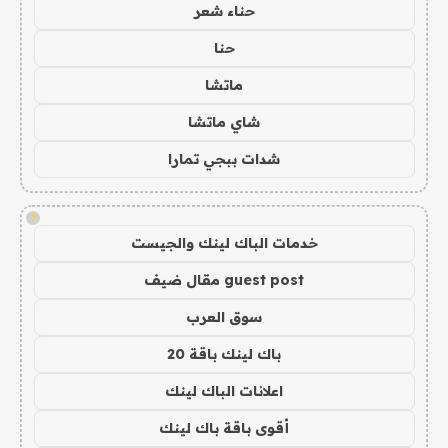
حناء شعر
حنا
ماتشا
شاي ماتشا
شدات ببجي تمارا
!
خدمات الباك لينك والجيست
guest post مقال ضيف
سوق العرب
باك لينك باقة 20
اعلانات الباك لينك
أقوى باقة باك لينك