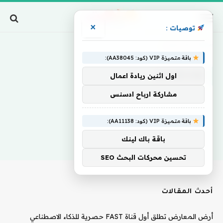
×
توصيات :
Home
»
تؤكداهتمام
باقة متميزة VIP (كود: AA38045):
تؤكداهتمام
اول اثنين ريادة اعمال
مشاركة ارباح ادسنس
باقة متميزة VIP (كود: AA11138):
باقة باك لينك
تحسين محركات البحث SEO
أحدث المقالات
أرض المعارض تطلق أول قناة FAST حصرية للذكاء الاصطناعي