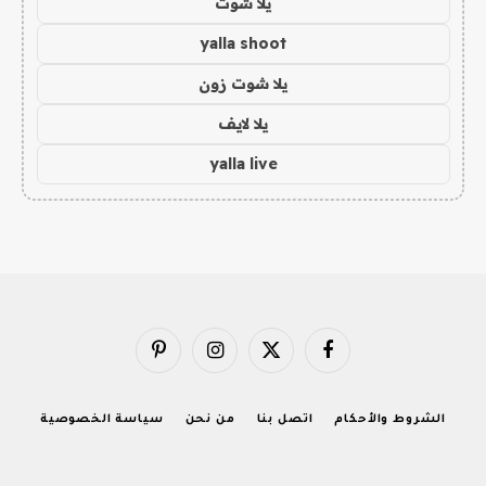
يلا شوت
yalla shoot
يلا شوت زون
يلا لايف
yalla live
فيسبوك
X
الانستغرام
بينتيريست
(Twitter)
الشروط والأحكام
اتصل بنا
من نحن
سياسة الخصوصية