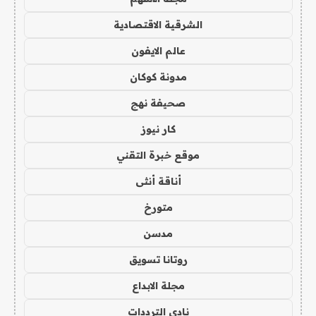
الشرقية الاقتصادية
عالم الايفون
مدونة كوكان
صحيفة نهج
كار نيوز
موقع خبرة التقني
أناقة أنثى
متورخ
مدسن
روتانا تسويق
مجلة الابداع
نادي الترددات