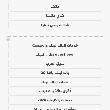
ماتشا
شاي ماتشا
شدات ببجي تمارا
!
خدمات الباك لينك والجيست
guest post مقال ضيف
سوق العرب
باك لينك باقة 20
اعلانات الباك لينك
أقوى باقة باك لينك
خدمات با كلينك 2026
موقع تجاربنا تجارب الحياه