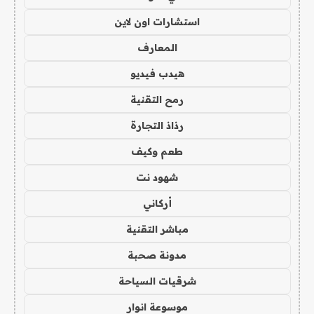
استشارات اون لاين
المعارف
هيدب فيديو
رمح التقنية
رذاذ التجارة
طعم وكيف
شهود نت
أركاني
مباشر التقنية
مدونة صحبة
شرقيات السياحة
موسوعة انوار