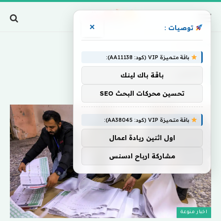
×
توصيات :
Home
»
تأملان
باقة متميزة VIP (كود: AA11138):
تأملان
باقة باك لينك
تحسين محركات البحث SEO
باقة متميزة VIP (كود: AA38045):
اول اثنين ريادة اعمال
مشاركة ارباح ادسنس
اخبار منوعة