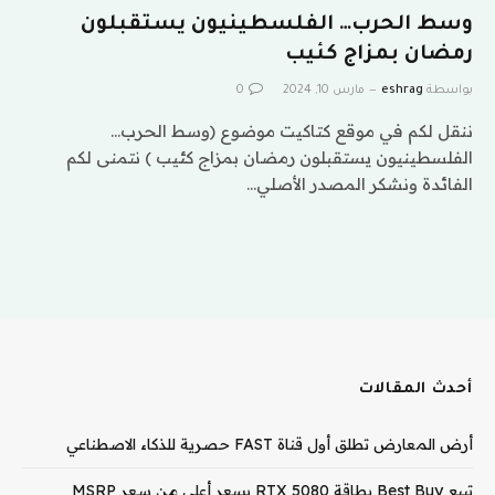
وسط الحرب… الفلسطينيون يستقبلون
رمضان بمزاج كئيب
بواسطة
eshrag
مارس 10, 2024
0
ننقل لكم في موقع كتاكيت موضوع (وسط الحرب…
الفلسطينيون يستقبلون رمضان بمزاج كئيب ) نتمنى لكم
الفائدة ونشكر المصدر الأصلي…
أحدث المقالات
أرض المعارض تطلق أول قناة FAST حصرية للذكاء الاصطناعي
تبيع Best Buy بطاقة RTX 5080 بسعر أعلى من سعر MSRP