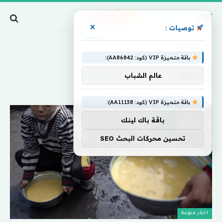
×
توصيات :
Home
»
بمزاج
باقة متميزة VIP (كود: AA86842):
بمزاج
عالم الشباب
باقة متميزة VIP (كود: AA11138):
باقة باك لينك
تحسين محركات البحث SEO
اخبار منوعة