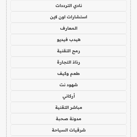
نادي الترددات
استشارات اون لاين
المعارف
هيدب فيديو
رمح التقنية
رذاذ التجارة
طعم وكيف
شهود نت
أركاني
مباشر التقنية
مدونة صحبة
شرقيات السياحة