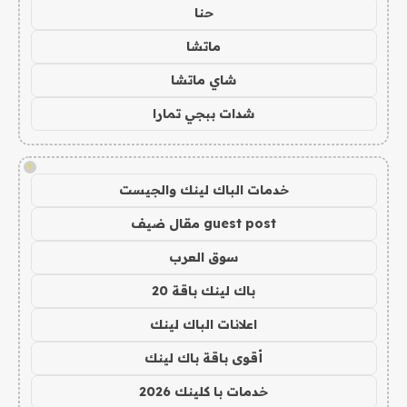
حنا
ماتشا
شاي ماتشا
شدات ببجي تمارا
!
خدمات الباك لينك والجيست
guest post مقال ضيف
سوق العرب
باك لينك باقة 20
اعلانات الباك لينك
أقوى باقة باك لينك
خدمات با كلينك 2026