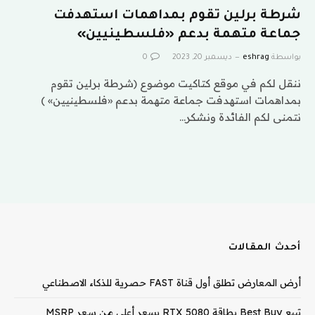
شرطة برلين تقوم بمداهمات استهدفت
جماعة متهمة بدعم «فلسطينيين»
بواسطة
eshrag
ديسمبر 20, 2023
0
ننقل لكم في موقع كتاكيت موضوع (شرطة برلين تقوم
بمداهمات استهدفت جماعة متهمة بدعم «فلسطينيين» )
نتمنى لكم الفائدة ونشكر…
أحدث المقالات
أرض المعارض تطلق أول قناة FAST حصرية للذكاء الاصطناعي
تبيع Best Buy بطاقة RTX 5080 بسعر أعلى من سعر MSRP