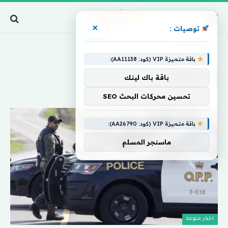
×
توصيات :
Home
»
بمداهمات
باقة متميزة VIP (كود: AA11138):
بمداهمات
باقة باك لينك
تحسين محركات البحث SEO
باقة متميزة VIP (كود: AA26790):
ماسنجر المسلم
اخبار منوعة