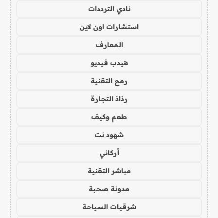
نادي الترددات
استشارات اون لاين
المعارف
هيدب فيديو
رمح التقنية
رذاذ التجارة
طعم وكيف
شهود نت
أركاني
مباشر التقنية
مدونة صحبة
شرقيات السياحة