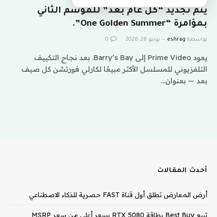
يتم تجديد “كل عام بعد” للموسم الثاني
بمؤامرة “One Golden Summer”.
بواسطة
eshrag
يونيو 28, 2026
0
يعود Prime Video إلى Barry’s Bay. بعد نجاح التكييف
التلفزيوني للمسلسل الأكثر مبيعًا لكارلي فورتشن كل صيف
بعد — بعنوان…
أحدث المقالات
أرض المعارض تطلق أول قناة FAST حصرية للذكاء الاصطناعي
تبيع Best Buy بطاقة RTX 5080 بسعر أعلى من سعر MSRP