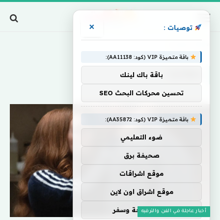
×
توصيات :
Home
»
بمؤامرة
باقة متميزة VIP (كود: AA11138):
بمؤامرة
باقة باك لينك
تحسين محركات البحث SEO
باقة متميزة VIP (كود: AA35872):
ضوء التعليمي
صحيفة برق
موقع اشراقات
موقع اشراق اون لاين
اركان سياحة وسفر
أخبار عاجلة في الفن والترفيه