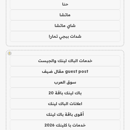
حنا
ماتشا
شاي ماتشا
شدات ببجي تمارا
!
خدمات الباك لينك والجيست
guest post مقال ضيف
سوق العرب
باك لينك باقة 20
اعلانات الباك لينك
أقوى باقة باك لينك
خدمات با كلينك 2026