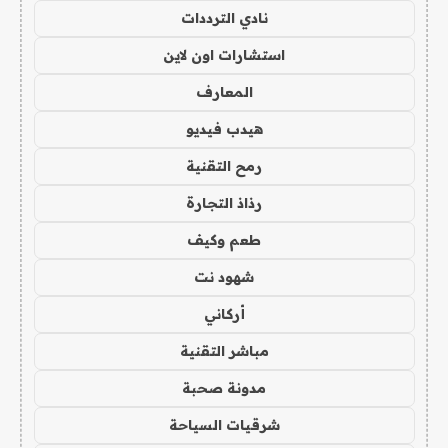
نادي الترددات
استشارات اون لاين
المعارف
هيدب فيديو
رمح التقنية
رذاذ التجارة
طعم وكيف
شهود نت
أركاني
مباشر التقنية
مدونة صحبة
شرقيات السياحة