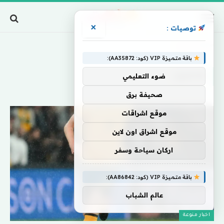
×
توصيات :
Home
»
بلاعبين
باقة متميزة VIP (كود: AA35872):
بلاعبين
ضوء التعليمي
صحيفة برق
موقع اشراقات
موقع اشراق اون لاين
اركان سياحة وسفر
باقة متميزة VIP (كود: AA86842):
عالم الشباب
اخبار منوعة