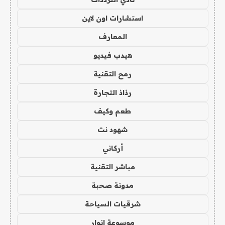
استشارات اون لاين
المعارف
هيدب فيديو
رمح التقنية
رذاذ التجارة
طعم وكيف
شهود نت
أركاني
مباشر التقنية
مدونة صحبة
شرقيات السياحة
موسوعة انوار