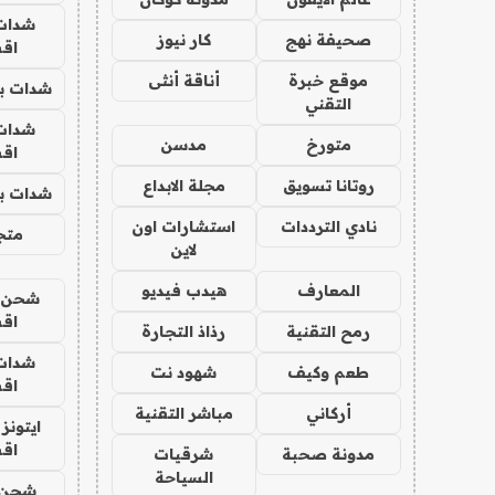
شدات
صحيفة نهج
كار نيوز
اق
موقع خبرة
أناقة أنثى
شدات بب
التقني
شدات
متورخ
مدسن
اق
روتانا تسويق
مجلة الابداع
شدات بب
نادي الترددات
استشارات اون
متجر 
لاين
المعارف
هيدب فيديو
شحن يل
اق
رمح التقنية
رذاذ التجارة
شدات
طعم وكيف
شهود نت
اق
أركاني
مباشر التقنية
ايتونز
اق
مدونة صحبة
شرقيات
السياحة
شحن 