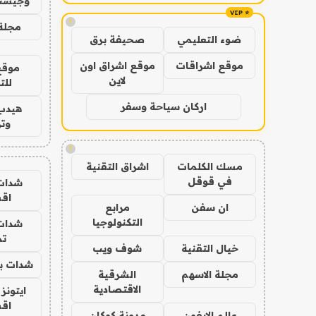
وجيست
!
مجلة 
ضوء التعليمي
صحيفة برق
موقع اشراقات
موقع اشراق اون
موقع
لاين
للت
اركان سياحة وسفر
هيدب
وتر
!
مسك الكلمات
اشراق التقنية
في قوقل
شدات
اق
ان سفن
مرابع
التكنولوجيا
شدات
تم
خيال التقنية
شوف ويب
شدات بب
مجلة الاسهم
الشرقية
الاقتصادية
ايتونز
اق
عالم الايفون
مدونة كوكان