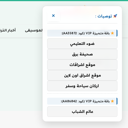
×
توصيات :
أخبار السينما، التلفزيون، والموسيقى
أخبار التر
باقة متميزة VIP (كود: AA35872):
ضوء التعليمي
Home
»
بفكر
صحيفة برق
بفكر
موقع اشراقات
موقع اشراق اون لاين
اركان سياحة وسفر
باقة متميزة VIP (كود: AA86842):
عالم الشباب