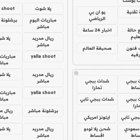
 بوست
يلا شوت
a shoot
تقنية
يو ان بي
الرياضي
مباريات اليوم
برشلونة 
مباشر
 حالة
اخبار 24 ساعة
عليم
ريال مدريد
يلا ش
مباشر
 فنون
صحيفة العالم
فيه
yalla shoot
مباريات 
مباش
!
ريال مدريد
يلا ش
 ببجي
شدات ببجي
مباشر
ساط
تمارا
yalla shoot
مباريات 
 ببجي
شدات ببجي تابي
مباش
ارا
برشلونة مباشر
ريال م
جي تابي
ايتونز امريكي
مباش
 سعودي
شحن يلا لودو
ريال مدريد
يلا ش
ساط
اقساط
مباشر