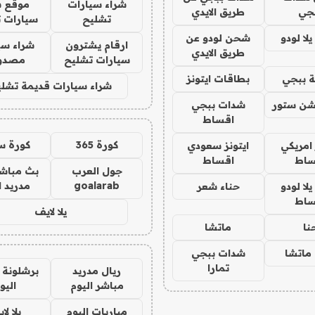
شراء سيارات
موقع ش
جي
طريق الايدي
تشليح
سيارات 
ا لودو
شحن لودو عن
ارقام يشترون
شراء سي
طريق الايدي
سيارات تشليح
مصدو
 ببجي
بطاقات ايتونز
شراء سيارات قديمة تشلي
شن ستور
شدات ببجي
اقساط
كورة 365
كورة س
 امريكي
ايتونز سعودي
ساط
اقساط
جول العرب
بث مباشر
goalarab
مدريد ا
ا لودو
حناء شعر
ساط
يلا لايف
نا
ماتشا
ماتشا
شدات ببجي
تمارا
ريال مدريد
برشلونة 
مباشر اليوم
اليو
مباريات اليوم
يلا لا