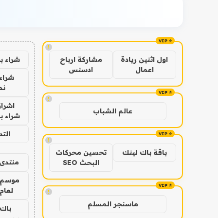
!
شراء ب
اول اثنين ريادة
مشاركة ارباح
اعمال
ادسنس
شراء 
نص
!
اشراق
عالم الشباب
شراء با
الت
!
باقة باك لينك
تحسين محركات
منتدى 
البحث SEO
موسم 
لعام 026
!
ماسنجر المسلم
باك 