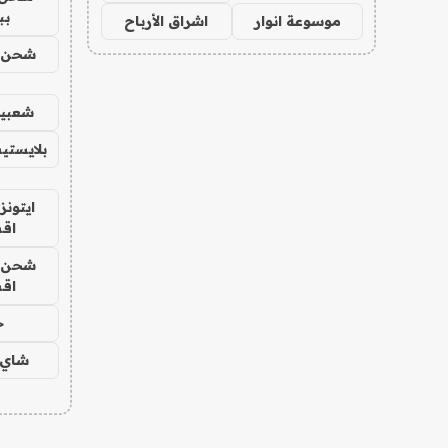
بب
موسوعة انوار
اشراق الأرباح
شحن يل
شعبية
بلايستي
ايتونز
اق
شحن يل
اق
ح
شاي 