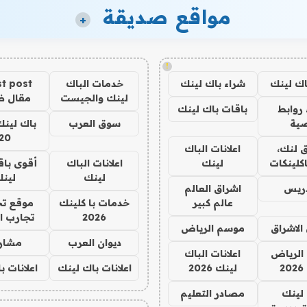
مواقع صديقة
+
!
اك لينك
شراء باك لينك
خدمات الباك
t post
لينك والجيست
مقال 
روابط
باقات باك لينك
ية
سوق العرب
باك لينك
20
 لنك،
اعلانات الباك
كلينكات
لينك
اعلانات الباك
أقوى باق
لينك
لين
دريس
اشراق العالم
عالم كبير
خدمات با كلينك
موقع تج
2026
تجارب ا
الاشراق
موسم الرياض
ديوان العرب
مشار
الرياض
اعلانات الباك
2
لينك 2026
اعلانات باك لينك
اعلانات ب
لينك
مصادر التعليم