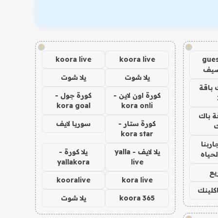
!
!
koora live
koora live
gues
ضيف
يلا شوت
يلا شوت
 باقة
كورة اون لاين -
كورة جول -
kora goal
kora onli
ة باك
كورة ستار -
سوريا لايف
ك
kora star
اربنا
يلا لايف - yalla
يلا كورة -
لحياه
yallakora
live
يع
kooralive
kora live
اكلينك
koora 365
يلا شوت