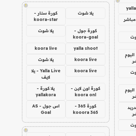
!
!
yall
يلا شوت
كورة ستار -
مباشر
koora-star
كورة جول -
يلا شوت
وت
koora-goal
koora live
yalla shoot
اليوم
koora live
يلا شوت
ر
koora live
Yalla Live - يلا
وت
لايف
كورة اون لاين -
يلا كورة -
اليوم
yallakora
koora onl
ر
كورة 365 -
اس جول - AS
دريد
Goal
kooora 365
ر
وت
!