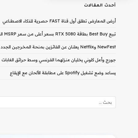
أحدث المقالات
أرض المعارض تطلق أول قناة FAST حصرية للذكاء الاصطناعي
تبيع Best Buy بطاقة RTX 5080 بسعر أعلى من سعر MSRP الخاص بـ RTX 5090
NewFest وNetflix يعلنان عن الفائزين بمنحة المخرجين الجدد لعام 2026
جورج وأمل كلوني يخليان منزلهما الفرنسي وسط حرائق الغابات
يساعد وضع تشغيل Spotify على مطابقة الألحان مع الإيقاع