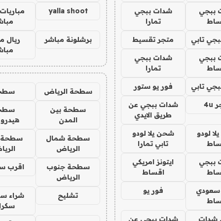
 ببجي
شدات ببجي
yalla shoot
مباريات 
ساط
تمارا
مباش
جي تابي
متجر تقسيط
برشلونة مباشر
ريال م
مباش
 ببجي
شدات ببجي
ساط
تمارا
جي تابي
فور يو ستور
سطحة الرياض
سطح
4u
شدات ببجي عن
سطحة بين
سطح
طريق الايدي
المدن
هيدرو
ا لودو
شحن يلا لودو
سطحة شمال
سطحة 
ساط
تابي تمارا
الرياض
الري
 ببجي
ايتونز امريكي
سطحة جنوب
اقرب س
ساط
اقساط
الرياض
 سعودي
فور يو
تشليح
شراء سي
ساط
سكرا
شدات
شدات ببجي عن