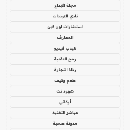
مجلة الابداع
نادي الترددات
استشارات اون لاين
المعارف
هيدب فيديو
رمح التقنية
رذاذ التجارة
طعم وكيف
شهود نت
أركاني
مباشر التقنية
مدونة صحبة