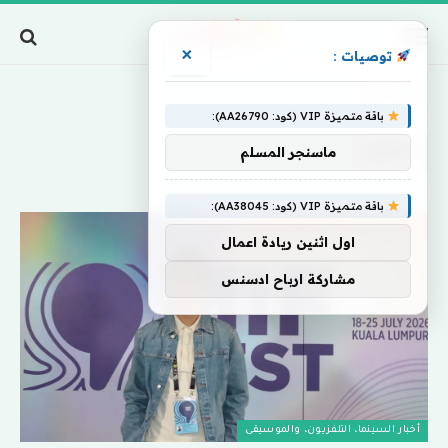
×
توصيات :
Home
»
امتياز
باقة متميزة VIP (كود: AA26790):
امتياز
ماسنجر المسلم
باقة متميزة VIP (كود: AA38045):
اول اثنين ريادة اعمال
مشاركة ارباح ادسنس
أخبار السينما، التلفزيون، والموسيقى