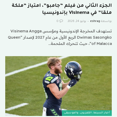
الجزء الثاني من فيلم “جامبو”، امتياز “ملكة
ملقا” في Visinema بإندونيسيا
بواسطة
eshrag
يوليو 24, 2026
0
تستهدف المخرجة الإندونيسية ومؤسس Visinema Angga
Dwimas Sasongko الربع الأول من عام 2027 لإصدار “Queen
of Malacca”، حيث تتحرك الملحمة…
أخبار السينما، التلفزيون، والموسيقى