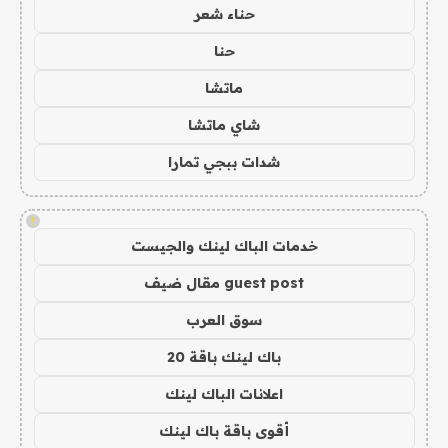
حناء شعر
حنا
ماتشا
شاي ماتشا
شدات ببجي تمارا
!
خدمات الباك لينك والجيست
guest post مقال ضيف
سوق العرب
باك لينك باقة 20
اعلانات الباك لينك
أقوى باقة باك لينك