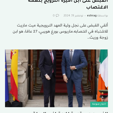
القبض على ابن أميرة النرويج بتهمة
الاغتصاب
بواسطة
eshrag
نوفمبر 19, 2024
0
ألقي القبض على نجل ولية العهد النرويجية ميت ماريت
للاشتباه في اغتصابه.ماريوس بورغ هويبي، 27 عامًا، هو ابن
زوجة وريث…
اخبار منوعة