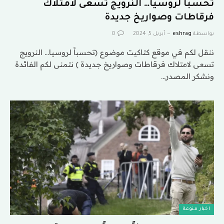
تحسباً لروسيا… النرويج تسعى لامتلاك
فرقاطات وصواريخ جديدة
بواسطة
eshrag
أبريل 5, 2024
0
ننقل لكم في موقع كتاكيت موضوع (تحسباً لروسيا… النرويج
تسعى لامتلاك فرقاطات وصواريخ جديدة ) نتمنى لكم الفائدة
ونشكر المصدر…
اخبار منوعة