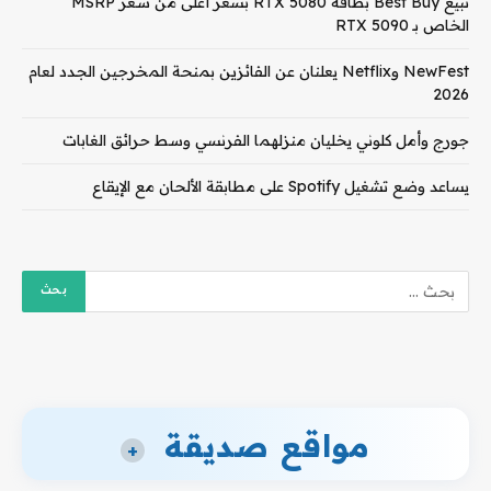
تبيع Best Buy بطاقة RTX 5080 بسعر أعلى من سعر MSRP
الخاص بـ RTX 5090
NewFest وNetflix يعلنان عن الفائزين بمنحة المخرجين الجدد لعام
2026
جورج وأمل كلوني يخليان منزلهما الفرنسي وسط حرائق الغابات
يساعد وضع تشغيل Spotify على مطابقة الألحان مع الإيقاع
مواقع صديقة
+