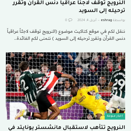
النرويج توقف لاجئاً عراقياً دنس القرآن وتقرر
ترحيله إلى السويد
بواسطة
eshrag
أبريل 4, 2024
0
ننقل لكم في موقع كتاكيت موضوع (النرويج توقف لاجئاً عراقياً
دنس القرآن وتقرر ترحيله إلى السويد ) نتمنى لكم الفائدة…
اخبار منوعة
النرويج تتأهب لاستقبال مانشستر يونايتد في