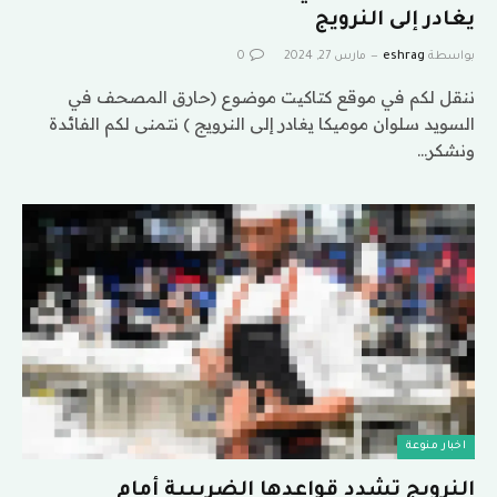
يغادر إلى النرويج
بواسطة
eshrag
مارس 27, 2024
0
ننقل لكم في موقع كتاكيت موضوع (حارق المصحف في
السويد سلوان موميكا يغادر إلى النرويج ) نتمنى لكم الفائدة
ونشكر…
اخبار منوعة
النرويج تشدد قواعدها الضريبية أمام