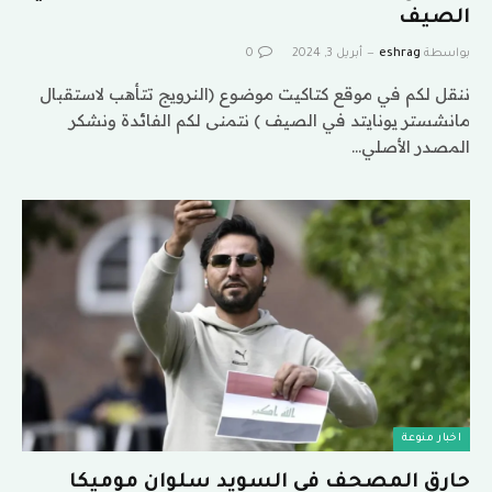
الصيف
بواسطة
eshrag
أبريل 3, 2024
0
ننقل لكم في موقع كتاكيت موضوع (النرويج تتأهب لاستقبال
مانشستر يونايتد في الصيف ) نتمنى لكم الفائدة ونشكر
المصدر الأصلي…
اخبار منوعة
حارق المصحف في السويد سلوان موميكا