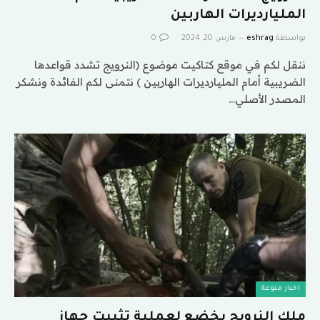
المليارديرات الهاربين
بواسطة
eshrag
مارس 20, 2024
0
ننقل لكم في موقع كتاكيت موضوع (النرويج تشدد قواعدها
الضريبية أمام المليارديرات الهاربين ) نتمنى لكم الفائدة ونشكر
المصدر الأصلي…
اخبار منوعة
ملك النرويج يخضع لعملية تثبيت جهاز