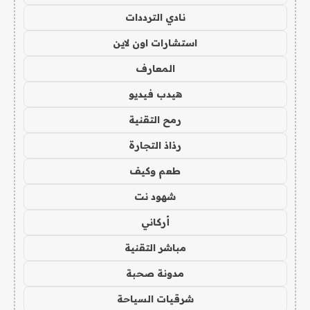
نادي الترددات
استشارات اون لاين
المعارف
هيدب فيديو
رمح التقنية
رذاذ التجارة
طعم وكيف
شهود نت
أركاني
مباشر التقنية
مدونة صحبة
شرقيات السياحة