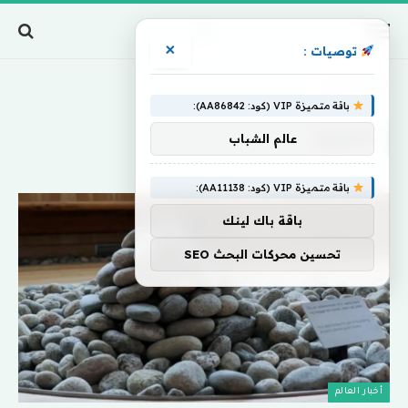
×
توصيات :
Home
»
النرويج
باقة متميزة VIP (كود: AA86842):
النرويج
عالم الشباب
باقة متميزة VIP (كود: AA11138):
باقة باك لينك
تحسين محركات البحث SEO
أخبار العالم