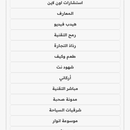
استشارات اون لاين
المعارف
هيدب فيديو
رمح التقنية
رذاذ التجارة
طعم وكيف
شهود نت
أركاني
مباشر التقنية
مدونة صحبة
شرقيات السياحة
موسوعة انوار