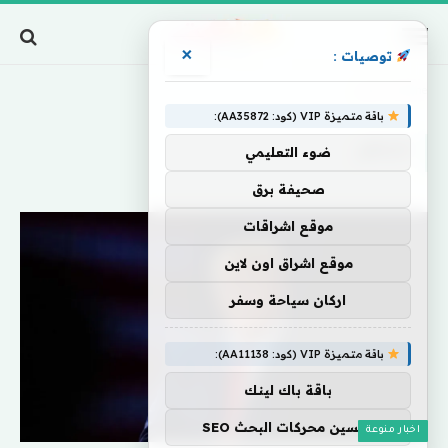
×
توصيات :
Home
»
الناظر
باقة متميزة VIP (كود: AA35872):
الناظر
ضوء التعليمي
صحيفة برق
موقع اشراقات
موقع اشراق اون لاين
اركان سياحة وسفر
باقة متميزة VIP (كود: AA11138):
باقة باك لينك
تحسين محركات البحث SEO
اخبار منوعة