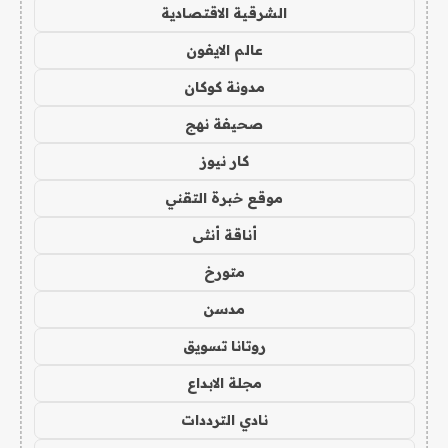
الشرقية الاقتصادية
عالم الايفون
مدونة كوكان
صحيفة نهج
كار نيوز
موقع خبرة التقني
أناقة أنثى
متورخ
مدسن
روتانا تسويق
مجلة الابداع
نادي الترددات