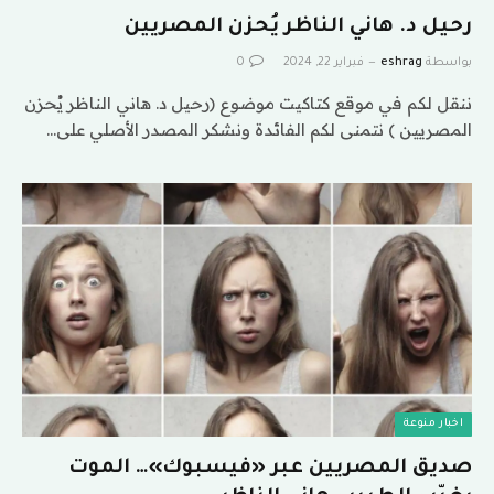
رحيل د. هاني الناظر يُحزن المصريين
بواسطة
eshrag
فبراير 22, 2024
0
ننقل لكم في موقع كتاكيت موضوع (رحيل د. هاني الناظر يُحزن
المصريين ) نتمنى لكم الفائدة ونشكر المصدر الأصلي على…
اخبار منوعة
صديق المصريين عبر «فيسبوك»… الموت