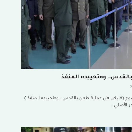
بالقدس… و«تحييد» المنفذ
0
ع (قتيلان في عملية طعن بالقدس… و«تحييد» المنفذ )
ر الأصلي…