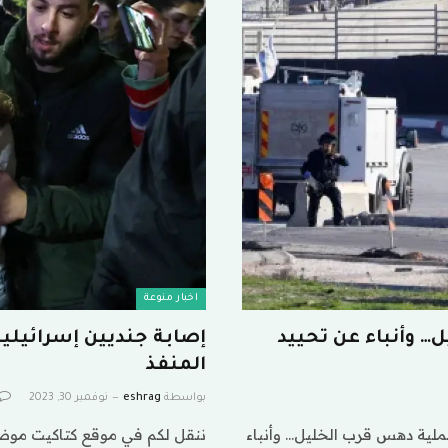
اخبار منوعة
… وأنباء عن تحييد
إصابة جنديين إسرائيليي
المنفذ
بواسطة
eshrag
نوفمبر 30, 2023
لية دهس قرب الخليل… وأنباء
ننقل لكم في موقع كتاكيت موضو