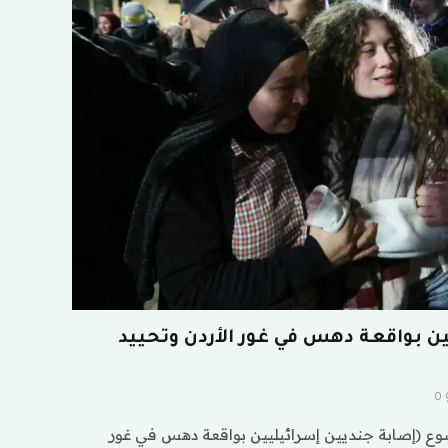
ن بواقعة دهس في غور الأردن وتحييد
0
ع (إصابة جنديين إسرائيليين بواقعة دهس في غور