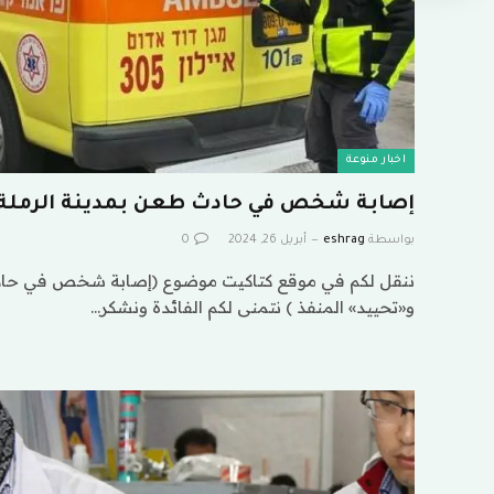
اخبار منوعة
إصابة شخص في حادث طعن بمدينة الرملة 
بواسطة
eshrag
أبريل 26, 2024
0
ننقل لكم في موقع كتاكيت موضوع (إصابة شخص في حادث
و«تحييد» المنفذ ) نتمنى لكم الفائدة ونشكر…