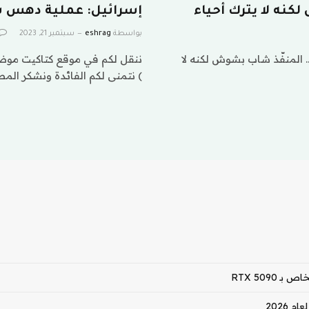
كنه لا يترك أحياء
إسرائيل: عملية دهس ش
بواسطة
eshrag
سبتمبر 21, 2023
 المنفّذ شاب بشوش لكنه لا
ننقل لكم في موقع كتاكيت موض
) نتمنى لكم الفائدة ونشكر الم