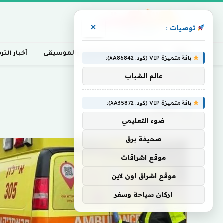
×
توصيات :
أخبار السينما، التلفزيون، والموسيقى
أخبار التر
باقة متميزة VIP (كود: AA86842):
عالم الشباب
Home
»
المنفذ
باقة متميزة VIP (كود: AA35872):
المنفذ
ضوء التعليمي
صحيفة برق
موقع اشراقات
موقع اشراق اون لاين
اركان سياحة وسفر