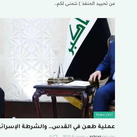
عن تحييد المنفذ ) نتمنى لكم…
اخبار منوعة
عملية طعن في القدس… والشرطة الإسرائيل
بواسطة
eshrag
نوفمبر 6, 2023
0