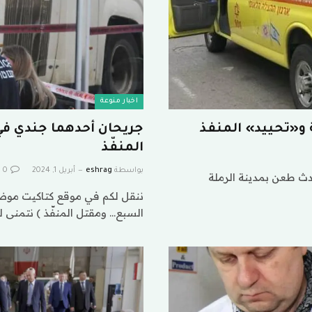
اخبار منوعة
و«تحييد» المنفذ
جريحان أحدهما جندي في
المنفّذ
بواسطة
eshrag
أبريل 1, 2024
0
 طعن بمدينة الرملة
ننقل لكم في موقع كتاكيت موضو
السبع… ومقتل المنفّذ ) نتمنى ل