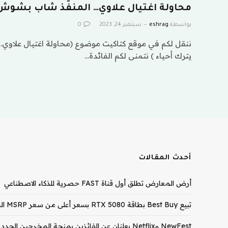
محاولة اغتيال علاوي… المنفّذ شاب بشوش ل
بواسطة
eshrag
سبتمبر 24, 2023
0
ننقل لكم في موقع كتاكيت موضوع (محاولة اغتيال علاوي…
يترك أحياء ) نتمنى لكم الفائدة…
أحدث المقالات
أرض المعارض تطلق أول قناة FAST حصرية للذكاء الاصطناعي
تبيع Best Buy بطاقة RTX 5080 بسعر أعلى من سعر MSRP الخاص بـ RTX 5090
NewFest وNetflix يعلنان عن الفائزين بمنحة المخرجين الجدد لعام 2026