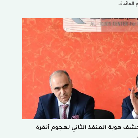
م الفائدة…
تكشف هوية المنفذ الثاني لهجوم أنقرة