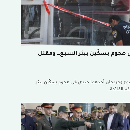
 هجوم بسكِّين ببئر السبع… ومقتل
ع (جريحان أحدهما جندي في هجوم بسكِّين ببئر
كم الفائدة…