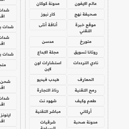
عالم الايفون
مدونة كوكان
شدات
صحيفة نهج
كار نيوز
اق
موقع خبرة
أناقة أنثى
شدات بب
التقني
شدات
متورخ
مدسن
اق
روتانا تسويق
مجلة الابداع
شدات بب
نادي الترددات
استشارات اون
متجر 
لاين
المعارف
هيدب فيديو
شحن يل
اق
رمح التقنية
رذاذ التجارة
شدات
طعم وكيف
شهود نت
اق
أركاني
مباشر التقنية
ايتونز
اق
مدونة صحبة
شرقيات
السياحة