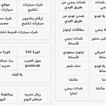
شدات
شدات ببجي عن
شراء سيارات
موقع ش
جي
طريق الايدي
تشليح
سيارات 
ا لودو
شحن لودو عن
ارقام يشترون
شراء سي
طريق الايدي
سيارات تشليح
مصدو
 ببجي
بطاقات ايتونز
شراء سيارات قديمة تشلي
شن ستور
شدات ببجي
اقساط
كورة 365
كورة س
 امريكي
ايتونز سعودي
ساط
اقساط
جول العرب
بث مباشر
goalarab
مدريد ا
ا لودو
حناء شعر
ساط
يلا لايف
نا
ماتشا
ماتشا
شدات ببجي
تمارا
ريال مدريد
برشلونة 
مباشر اليوم
اليو