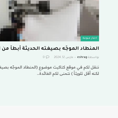
اخبار منوعة
المنطاد الموجّه بصيغته الحديثة أبطأ من الط
بواسطة
eshrag
مارس 12, 2024
0
ننقل لكم في موقع كتاكيت موضوع (المنطاد الموجّه بصيغته
لكنه أقل تلويثاً ) نتمنى لكم الفائدة…