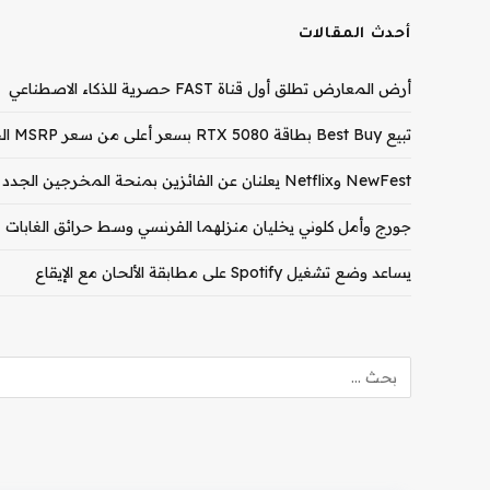
أحدث المقالات
أرض المعارض تطلق أول قناة FAST حصرية للذكاء الاصطناعي
تبيع Best Buy بطاقة RTX 5080 بسعر أعلى من سعر MSRP الخاص بـ RTX 5090
NewFest وNetflix يعلنان عن الفائزين بمنحة المخرجين الجدد لعام 2026
جورج وأمل كلوني يخليان منزلهما الفرنسي وسط حرائق الغابات
يساعد وضع تشغيل Spotify على مطابقة الألحان مع الإيقاع