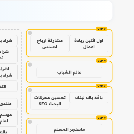
!
شراء ب
اول اثنين ريادة
مشاركة ارباح
اعمال
ادسنس
شراء 
نص
!
اشراق
عالم الشباب
شراء با
الت
!
باقة باك لينك
تحسين محركات
منتدى 
البحث SEO
موسم 
لعام 026
!
ماسنجر المسلم
باك 