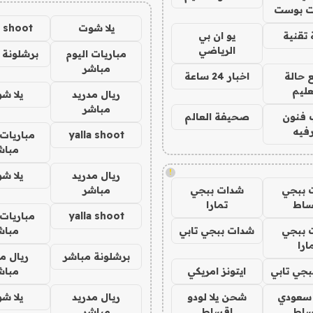
 بوست
يلا شوت
a shoot
تقنية
يو ان بي
الرياضي
مباريات اليوم
برشلونة 
مباشر
 حالة
اخبار 24 ساعة
عليم
ريال مدريد
يلا ش
مباشر
 فنون
صحيفة العالم
فيه
yalla shoot
مباريات 
مباش
!
ريال مدريد
يلا ش
 ببجي
شدات ببجي
مباشر
ساط
تمارا
yalla shoot
مباريات 
 ببجي
شدات ببجي تابي
مباش
ارا
برشلونة مباشر
ريال م
جي تابي
ايتونز امريكي
مباش
 سعودي
شحن يلا لودو
ريال مدريد
يلا ش
ساط
اقساط
مباشر