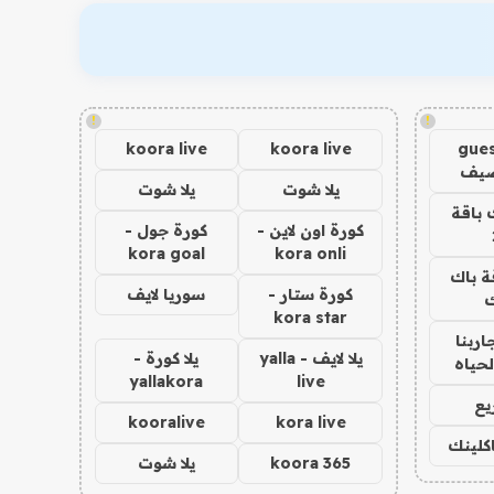
!
!
koora live
koora live
gues
ضيف
يلا شوت
يلا شوت
 باقة
كورة اون لاين -
كورة جول -
kora goal
kora onli
ة باك
كورة ستار -
سوريا لايف
ك
kora star
اربنا
يلا لايف - yalla
يلا كورة -
لحياه
yallakora
live
يع
kooralive
kora live
اكلينك
koora 365
يلا شوت