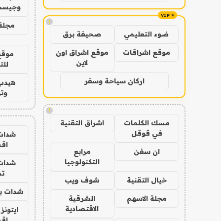
وجيست
!
مجلة 
ضوء التعليمي
صحيفة برق
موقع اشراقات
موقع اشراق اون
موقع
لاين
للت
اركان سياحة وسفر
هيدب
وتر
!
مسك الكلمات
اشراق التقنية
في قوقل
شدات
اق
ان سفن
مرابع
التكنولوجيا
شدات
تم
خيال التقنية
شوف ويب
شدات بب
مجلة الاسهم
الشرقية
الاقتصادية
ايتونز
اق