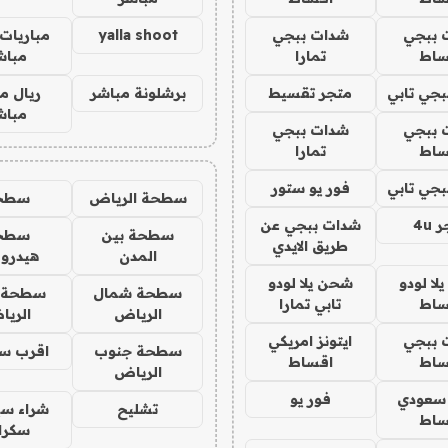
 ببجي
شدات ببجي
yalla shoot
مباريات 
ساط
تمارا
مباش
جي تابي
متجر تقسيط
برشلونة مباشر
ريال م
مباش
 ببجي
شدات ببجي
ساط
تمارا
جي تابي
فور يو ستور
سطحة الرياض
سطح
4u
شدات ببجي عن
سطحة بين
سطح
طريق الايدي
المدن
هيدرو
ا لودو
شحن يلا لودو
سطحة شمال
سطحة 
ساط
تابي تمارا
الرياض
الري
 ببجي
ايتونز امريكي
سطحة جنوب
اقرب س
ساط
اقساط
الرياض
 سعودي
فور يو
تشليح
شراء سي
ساط
سكرا