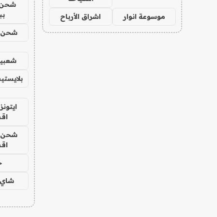
شحن 
بب
موسوعة انوار
اشراق الأرباح
شحن يل
شعبية
بلايستي
ايتونز
اق
شحن يل
اق
ح
شاي 