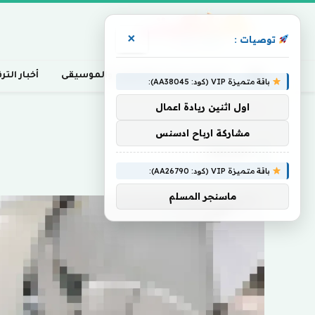
×
توصيات :
أخبار السينما، التلفزيون، والموسيقى
أخبار التر
باقة متميزة VIP (كود: AA38045):
اول اثنين ريادة اعمال
Home
»
المنطاد
مشاركة ارباح ادسنس
المنطاد
باقة متميزة VIP (كود: AA26790):
ماسنجر المسلم