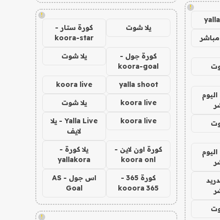
!
!
yall
يلا شوت
كورة ستار -
مباشر
koora-star
كورة جول -
يلا شوت
وت
koora-goal
koora live
yalla shoot
اليوم
koora live
يلا شوت
ر
koora live
Yalla Live - يلا
وت
لايف
كورة اون لاين -
يلا كورة -
اليوم
yallakora
koora onl
ر
كورة 365 -
اس جول - AS
دريد
Goal
kooora 365
ر
وت
!