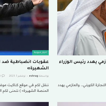
اخبار منوعة
مي يهدد رئيس الوزراء
عقوبات انضباطية ضد ا
الشهيرة»
بواسطة
eshrag
نوفمبر 1, 2023
0
جارة الكويتي… والعازمي يهدد
ننقل لكم في موقع كتاكيت موضو
المنصة الشهيرة» ) نتمنى لكم ا