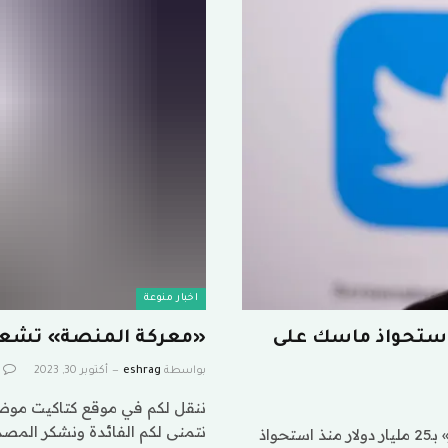
اخبار منوعة
ليار دولار منذ استحواذ ماسك على
«معركة المنصة» تشعل 
بواسطة
eshrag
أكتوبر 30, 2023
ننقل لكم في موقع كتاكيت موضو
نتمنى لكم الفائدة ونشكر المصد
ننقل لكم في موقع كتاكيت موضوع (انخفاض قيمة «تويتر» بـ25 مليار دولار منذ استحواذ