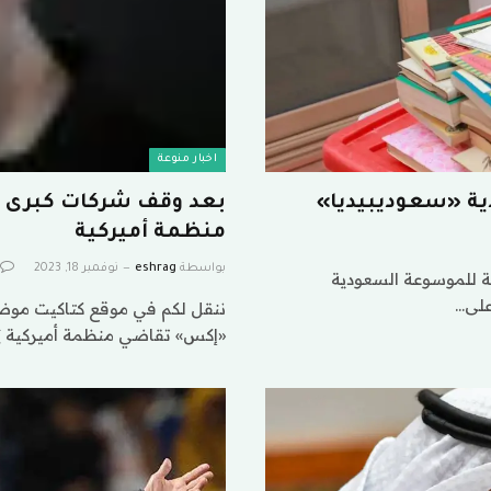
اخبار منوعة
ية «سعوديبيديا»
بعد وقف شركات كبرى إ
منظمة أميركية
بواسطة
eshrag
نوفمبر 18, 2023
ة للموسوعة السعودية
على…
ننقل لكم في موقع كتاكيت موضو
«إكس» تقاضي منظمة أميركية )