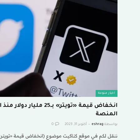
اخبار منوعة
انخفاض قيمة «تويتر» بـ25 م
المنصة
بواسطة
eshrag
أكتوبر 31, 2023
0