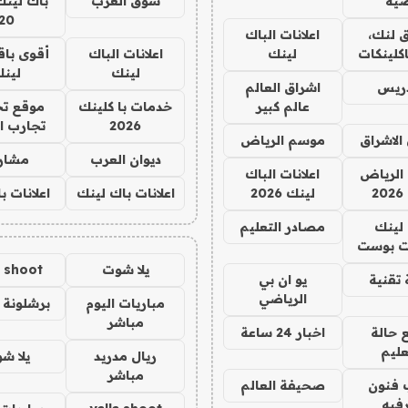
ية
سوق العرب
باك لينك
20
 لنك،
اعلانات الباك
كلينكات
لينك
اعلانات الباك
أقوى باق
لينك
لين
دريس
اشراق العالم
عالم كبير
خدمات با كلينك
موقع تج
2026
تجارب ا
الاشراق
موسم الرياض
ديوان العرب
مشار
الرياض
اعلانات الباك
2
لينك 2026
اعلانات باك لينك
اعلانات ب
لينك
مصادر التعليم
 بوست
يلا شوت
a shoot
تقنية
يو ان بي
الرياضي
مباريات اليوم
برشلونة 
مباشر
 حالة
اخبار 24 ساعة
عليم
ريال مدريد
يلا ش
مباشر
 فنون
صحيفة العالم
فيه