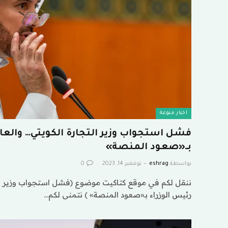
اخبار منوعة
فشل استجواب وزير التجارة الكويتي… والعاز
بـ«صعود المنصة»
بواسطة
eshrag
نوفمبر 14, 2023
0
ننقل لكم في موقع كتاكيت موضوع (فشل استجواب وزير الت
رئيس الوزراء بـ«صعود المنصة» ) نتمنى لكم…