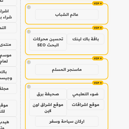
نص
!
اشراق
عالم الشباب
شراء با
الت
!
باقة باك لينك
تحسين محركات
منتدى 
البحث SEO
موسم 
لعام 026
!
ماسنجر المسلم
باك 
وجيست
!
مجلة 
ضوء التعليمي
صحيفة برق
موقع اشراقات
موقع اشراق اون
موقع
لاين
للت
اركان سياحة وسفر
هيدب
وتر