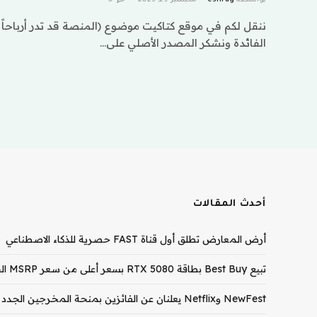
ننقل لكم في موقع كتاكيت موضوع (المنصة قد تدر أرباحاً ا
الفائدة ونشكر المصدر الأصلي على…
أحدث المقالات
أرض المعارض تطلق أول قناة FAST حصرية للذكاء الاصطناعي
تبيع Best Buy بطاقة RTX 5080 بسعر أعلى من سعر MSRP الخاص بـ RTX 5090
NewFest وNetflix يعلنان عن الفائزين بمنحة المخرجين الجدد لعام 2026