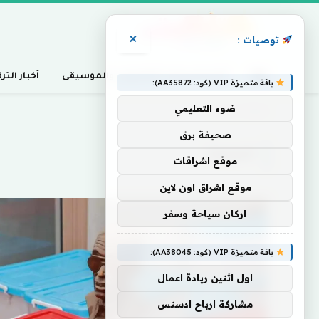
×
توصيات :
أخبار السينما، التلفزيون، والموسيقى
أخبار التر
باقة متميزة VIP (كود: AA35872):
ضوء التعليمي
Home
»
المنصة
صحيفة برق
المنصة
موقع اشراقات
موقع اشراق اون لاين
اركان سياحة وسفر
باقة متميزة VIP (كود: AA38045):
اول اثنين ريادة اعمال
مشاركة ارباح ادسنس