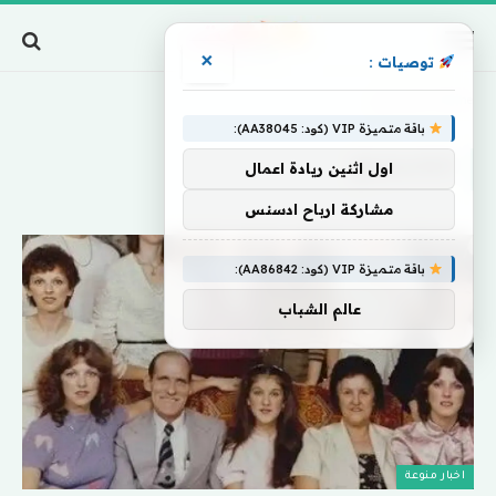
×
توصيات :
Home
»
الكاستينغ
باقة متميزة VIP (كود: AA38045):
الكاستينغ
اول اثنين ريادة اعمال
مشاركة ارباح ادسنس
باقة متميزة VIP (كود: AA86842):
عالم الشباب
اخبار منوعة