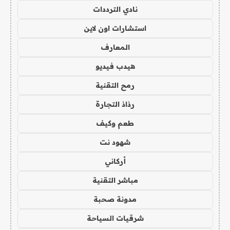
نادي الترددات
استشارات اون لاين
المعارف
هيدب فيديو
رمح التقنية
رذاذ التجارة
طعم وكيف
شهود نت
أركاني
مباشر التقنية
مدونة صحبة
شرقيات السياحة