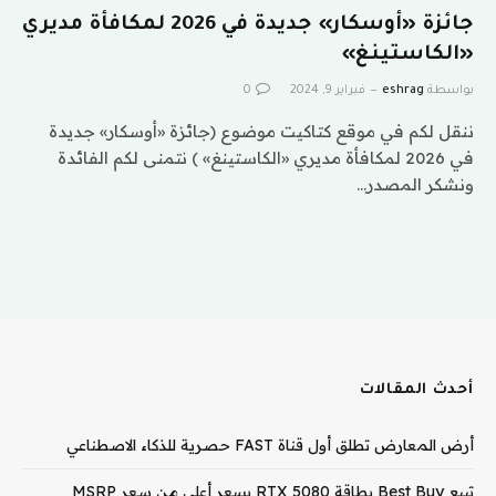
جائزة «أوسكار» جديدة في 2026 لمكافأة مديري
«الكاستينغ»
بواسطة
eshrag
فبراير 9, 2024
0
ننقل لكم في موقع كتاكيت موضوع (جائزة «أوسكار» جديدة
في 2026 لمكافأة مديري «الكاستينغ» ) نتمنى لكم الفائدة
ونشكر المصدر…
أحدث المقالات
أرض المعارض تطلق أول قناة FAST حصرية للذكاء الاصطناعي
تبيع Best Buy بطاقة RTX 5080 بسعر أعلى من سعر MSRP