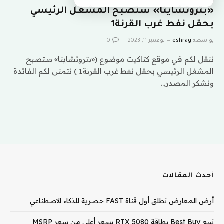
«بتروتشاينا» ستصبح المشغل الرئيسي
بحقل نفط غرب القرنة1
بواسطة
eshrag
نوفمبر 11, 2023
0
ننقل لكم في موقع كتاكيت موضوع («بتروتشاينا» ستصبح
المشغل الرئيسي بحقل نفط غرب القرنة1 ) نتمنى لكم الفائدة
ونشكر المصدر…
أحدث المقالات
أرض المعارض تطلق أول قناة FAST حصرية للذكاء الاصطناعي
تبيع Best Buy بطاقة RTX 5080 بسعر أعلى من سعر MSRP