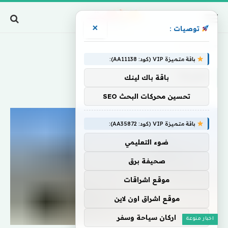
×
توصيات :
Home
»
القرنة1
باقة متميزة VIP (كود: AA11138):
القرنة1
باقة باك لينك
تحسين محركات البحث SEO
باقة متميزة VIP (كود: AA35872):
ضوء التعليمي
صحيفة برق
موقع اشراقات
موقع اشراق اون لاين
اركان سياحة وسفر
اخبار منوعة