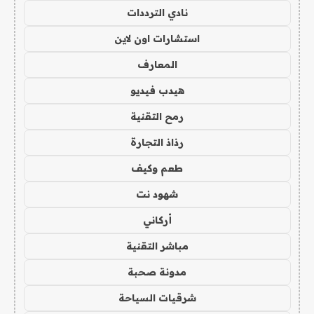
نادي الترددات
استشارات اون لاين
المعارف
هيدب فيديو
رمح التقنية
رذاذ التجارة
طعم وكيف
شهود نت
أركاني
مباشر التقنية
مدونة صحبة
شرقيات السياحة