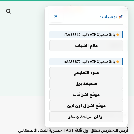
×
توصيات :
Home
»
الدلو
باقة متميزة VIP (كود: AA86842):
الدلو
عالم الشباب
باقة متميزة VIP (كود: AA35872):
ضوء التعليمي
صحيفة برق
موقع اشراقات
موقع اشراق اون لاين
أحدث المقالات
اركان سياحة وسفر
أرض المعارض تطلق أول قناة FAST حصرية للذكاء الاصطناعي