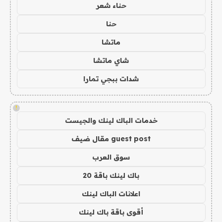
حناء شعر
حنا
ماتشا
شاي ماتشا
شدات ببجي تمارا
!
خدمات الباك لينك والجيست
guest post مقال ضيف
سوق العرب
باك لينك باقة 20
اعلانات الباك لينك
أقوى باقة باك لينك