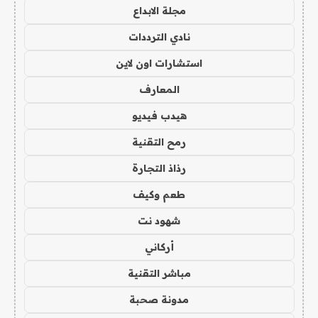
مجلة الابداع
نادي الترددات
استشارات اون لاين
المعارف
هيدب فيديو
رمح التقنية
رذاذ التجارة
طعم وكيف
شهود نت
أركاني
مباشر التقنية
مدونة صحبة