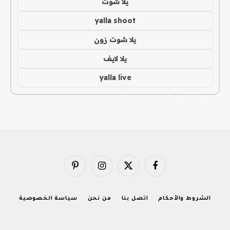
يلا شوت
yalla shoot
يلا شوت زون
يلا لايف
yalla live
فيسبوك
X
الانستغرام
بينتيريست
(Twitter)
الشروط والأحكام
اتصل بنا
من نحن
سياسة الخصوصية