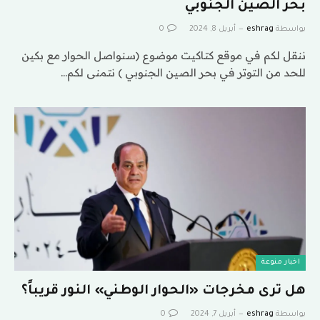
بحر الصين الجنوبي
بواسطة
eshrag
أبريل 8, 2024
0
ننقل لكم في موقع كتاكيت موضوع (سنواصل الحوار مع بكين
للحد من التوتر في بحر الصين الجنوبي ) نتمنى لكم…
اخبار منوعة
هل ترى مخرجات «الحوار الوطني» النور قريباً؟
بواسطة
eshrag
أبريل 7, 2024
0