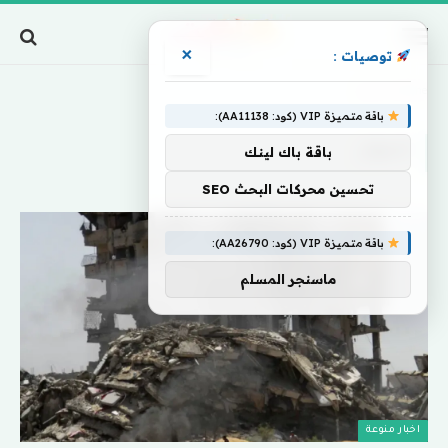
×
توصيات :
Home
»
الحوار
باقة متميزة VIP (كود: AA11138):
الحوار
باقة باك لينك
تحسين محركات البحث SEO
باقة متميزة VIP (كود: AA26790):
ماسنجر المسلم
اخبار منوعة