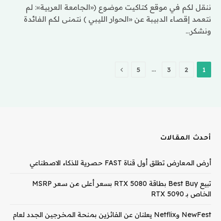
ننقل لكم في موقع كتاكيت موضوع («الجامعة العربية»: لم
نتعمد إقصاء الدبيبة عن «الحوار الليبي ) نتمنى لكم الفائدة
ونشكر…
التالي
…
5
3
2
1
أحدث المقالات
أرض المعارض تطلق أول قناة FAST حصرية للذكاء الاصطناعي
تبيع Best Buy بطاقة RTX 5080 بسعر أعلى من سعر MSRP
الخاص بـ RTX 5090
NewFest وNetflix يعلنان عن الفائزين بمنحة المخرجين الجدد لعام