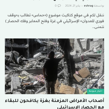
بواسطة
eshrag
يناير 21, 2024
0
ننقل لكم في موقع كتاكيت موضوع («حماس» تطالب بـ«وقف
فوري للعدوان» الإسرائيلي في غزة وفتح المعابر وفك الحصار )
نتمنى…
اخبار منوعة
أصحاب الأمراض المزمنة بغزة يكافحون للبقاء
مع الحصار الإسرائيلي