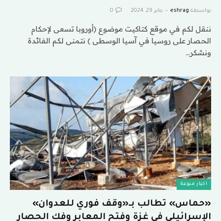
بواسطة
eshrag
يناير 29, 2024
0
ننقل لكم في موقع كتاكيت موضوع (أوروبا تسعى لإحكام
الحصار على روسيا في آسيا الوسطى ) نتمنى لكم الفائدة
ونشكر…
اخبار منوعة
«حماس» تطالب بـ«وقف فوري للعدوان»
الإسرائيلي في غزة وفتح المعابر وفك الحصار