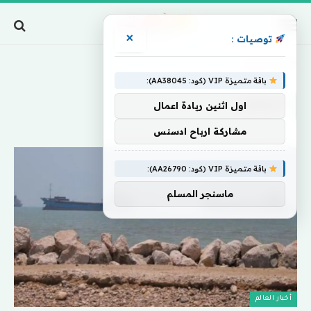
×
توصيات :
Home
»
الحصار
باقة متميزة VIP (كود: AA38045):
الحصار
اول اثنين ريادة اعمال
مشاركة ارباح ادسنس
باقة متميزة VIP (كود: AA26790):
ماسنجر المسلم
أخبار العالم