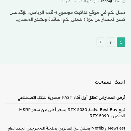
بواسطة
eshrag
نوفمبر 11, 2023
0
ننقل لكم في موقع كتاكيت موضوع («قمة الرياض» تؤكّد على
كسر الحصار عن غزة ) نتمنى لكم الفائدة ونشكر المصدر…
التالي
2
1
أحدث المقالات
أرض المعارض تطلق أول قناة FAST حصرية للذكاء الاصطناعي
تبيع Best Buy بطاقة RTX 5080 بسعر أعلى من سعر MSRP
الخاص بـ RTX 5090
NewFest وNetflix يعلنان عن الفائزين بمنحة المخرجين الجدد لعام