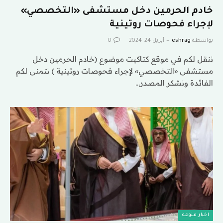
خادم الحرمين دخل مستشفى «التخصصي»
لإجراء فحوصات روتينية
بواسطة
eshrag
أبريل 24, 2024
0
ننقل لكم في موقع كتاكيت موضوع (خادم الحرمين دخل
مستشفى «التخصصي» لإجراء فحوصات روتينية ) نتمنى لكم
الفائدة ونشكر المصدر…
اخبار منوعة