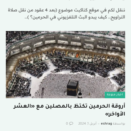
ننقل لكم في موقع كتاكيت موضوع (بعد 4 عقود من نقل صلاة
التراويح… كيف يبدو البث التلفزيوني في الحرمين؟ )…
اخبار منوعة
أروقة الحرمين تكتظ بالمصلين مع «العشر
الأواخر»
بواسطة
eshrag
أبريل 1, 2024
0