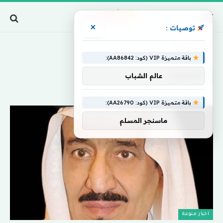
×
توصيات :
Home
»
الحرمين
باقة متميزة VIP (كود: AA86842):
الحرمين
عالم الشباب
باقة متميزة VIP (كود: AA26790):
ماسنجر المسلم
اخبار منوعة