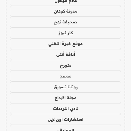
عالم الايفون
مدونة كوكان
صحيفة نهج
كار نيوز
موقع خبرة التقني
أناقة أنثى
متورخ
مدسن
روتانا تسويق
مجلة الابداع
نادي الترددات
استشارات اون لاين
المعارف