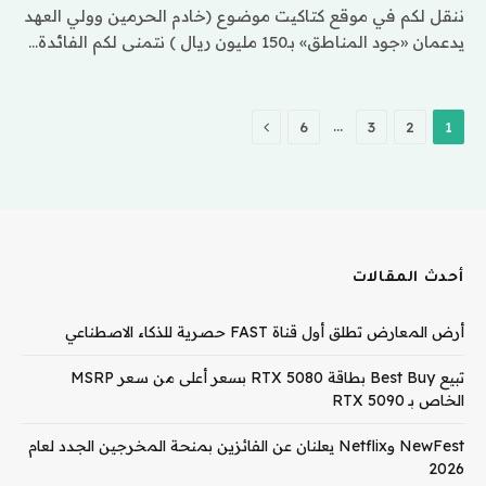
ننقل لكم في موقع كتاكيت موضوع (خادم الحرمين وولي العهد
يدعمان «جود المناطق» بـ150 مليون ريال ) نتمنى لكم الفائدة…
التالي
…
6
3
2
1
أحدث المقالات
أرض المعارض تطلق أول قناة FAST حصرية للذكاء الاصطناعي
تبيع Best Buy بطاقة RTX 5080 بسعر أعلى من سعر MSRP
الخاص بـ RTX 5090
NewFest وNetflix يعلنان عن الفائزين بمنحة المخرجين الجدد لعام
2026