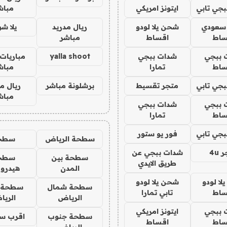
جي تابي
ايتونز امريكي
مباش
 سعودي
شحن يلا لودو
ريال مدريد
يلا ش
ساط
اقساط
مباشر
 ببجي
شدات ببجي
yalla shoot
مباريات 
ساط
تمارا
مباش
جي تابي
متجر تقسيط
برشلونة مباشر
ريال م
مباش
 ببجي
شدات ببجي
ساط
تمارا
جي تابي
فور يو ستور
سطحة الرياض
سطح
4u
شدات ببجي عن
سطحة بين
سطح
طريق الايدي
المدن
هيدرو
ا لودو
شحن يلا لودو
سطحة شمال
سطحة 
ساط
تابي تمارا
الرياض
الري
 ببجي
ايتونز امريكي
سطحة جنوب
اقرب س
ساط
اقساط