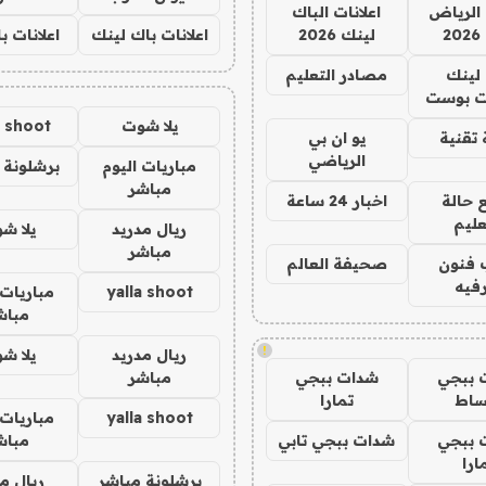
الرياض
اعلانات الباك
2
لينك 2026
اعلانات باك لينك
اعلانات ب
لينك
مصادر التعليم
 بوست
يلا شوت
a shoot
تقنية
يو ان بي
الرياضي
مباريات اليوم
برشلونة 
مباشر
 حالة
اخبار 24 ساعة
عليم
ريال مدريد
يلا ش
مباشر
 فنون
صحيفة العالم
فيه
yalla shoot
مباريات 
مباش
!
ريال مدريد
يلا ش
 ببجي
شدات ببجي
مباشر
ساط
تمارا
yalla shoot
مباريات 
 ببجي
شدات ببجي تابي
مباش
ارا
برشلونة مباشر
ريال م