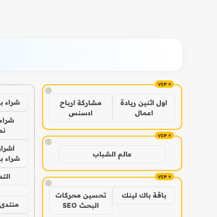
!
شراء ب
اول اثنين ريادة
مشاركة ارباح
اعمال
ادسنس
شراء 
نص
!
اشراق
عالم الشباب
شراء با
الت
!
باقة باك لينك
تحسين محركات
منتدى 
البحث SEO