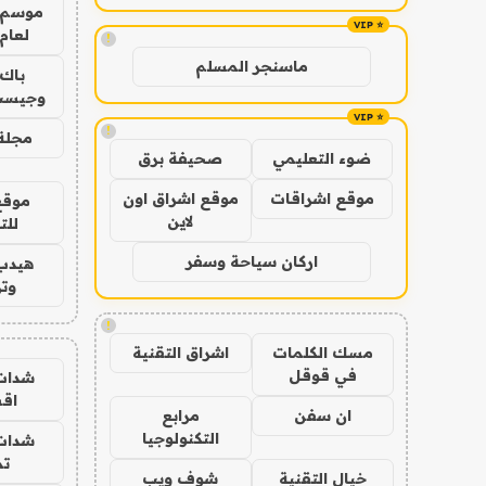
موسم 
لعام 026
!
ماسنجر المسلم
باك 
وجيست
!
مجلة 
ضوء التعليمي
صحيفة برق
موقع اشراقات
موقع اشراق اون
موقع
لاين
للت
اركان سياحة وسفر
هيدب
وتر
!
مسك الكلمات
اشراق التقنية
في قوقل
شدات
اق
ان سفن
مرابع
التكنولوجيا
شدات
تم
خيال التقنية
شوف ويب