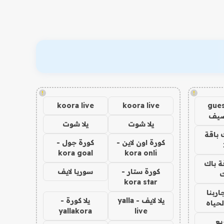
!
!
koora live
koora live
gues
ضيف
يلا شوت
يلا شوت
 باقة
كورة اون لاين -
كورة جول -
kora goal
kora onli
ة باك
كورة ستار -
سوريا لايف
ك
kora star
اربنا
يلا لايف - yalla
يلا كورة -
لحياه
yallakora
live
يع