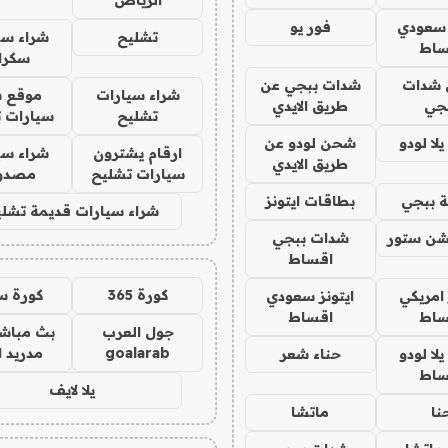
الرياض
 سعودي
فور يو
تشليح
شراء سي
ساط
سكرا
شدات
شدات ببجي عن
شراء سيارات
موقع ش
جي
طريق الايدي
تشليح
سيارات 
ا لودو
شحن لودو عن
ارقام يشترون
شراء سي
طريق الايدي
سيارات تشليح
مصدو
 ببجي
بطاقات ايتونز
شراء سيارات قديمة تشلي
شن ستور
شدات ببجي
اقساط
كورة 365
كورة س
 امريكي
ايتونز سعودي
ساط
اقساط
جول العرب
بث مباشر
goalarab
مدريد ا
ا لودو
حناء شعر
ساط
يلا لايف
نا
ماتشا