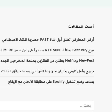
أحدث المقالات
أرض المعارض تطلق أول قناة FAST حصرية للذكاء الاصطناعي
تبيع Best Buy بطاقة RTX 5080 بسعر أعلى من سعر MSRP الخاص بـ RTX 5090
NewFest وNetflix يعلنان عن الفائزين بمنحة المخرجين الجدد لعام 2026
جورج وأمل كلوني يخليان منزلهما الفرنسي وسط حرائق الغابات
يساعد وضع تشغيل Spotify على مطابقة الألحان مع الإيقاع