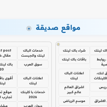
مواقع صديقة
+
!
اك لينك
شراء باك لينك
خدمات الباك
t post
لينك والجيست
مقال 
روابط
باقات باك لينك
ية
سوق العرب
باك لينك
20
 لنك،
اعلانات الباك
كلينكات
لينك
اعلانات الباك
أقوى باق
لينك
لين
دريس
اشراق العالم
عالم كبير
خدمات با كلينك
موقع تج
2026
تجارب ا
الاشراق
موسم الرياض
ديوان العرب
مشار