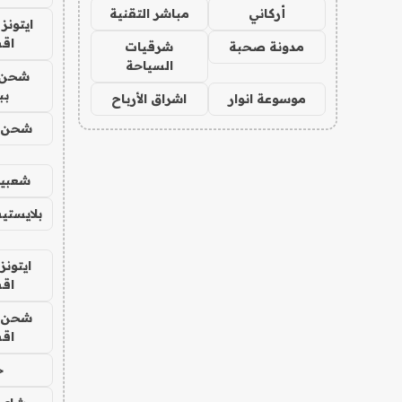
أركاني
مباشر التقنية
ايتونز
اق
مدونة صحبة
شرقيات
السياحة
شحن 
بب
موسوعة انوار
اشراق الأرباح
شحن يل
شعبية
بلايستي
ايتونز
اق
شحن يل
اق
ح