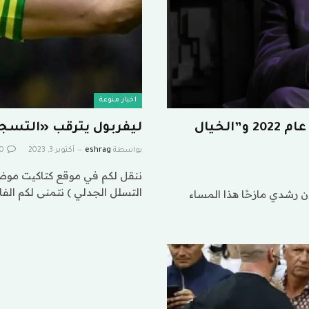
اخبار منوعة
سلمان رشدي يتحدث عن هجومه بالسكين عام 2022 و”الخيال
ليفربول يترقب «التسج
بواسطة
eshrag
أكتوبر 3, 2023
0
ننقل لكم في موقع كتاكيت موض
التسلل الجدلي ) نتمنى لكم الف
ن رشدي مازحًا هذا المساء