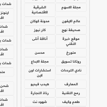
شدات بب
مجلة الاسهم
الشرقية
الاقتصادية
ايتونز
اق
عالم الايفون
مدونة كوكان
شدات
صحيفة نهج
كار نيوز
اق
موقع خبرة
أناقة أنثى
شدات بب
التقني
شدات
متورخ
مدسن
اق
روتانا تسويق
مجلة الابداع
شدات بب
نادي الترددات
استشارات اون
متجر 
لاين
المعارف
هيدب فيديو
شحن يل
اق
رمح التقنية
رذاذ التجارة
شدات
طعم وكيف
شهود نت
اق