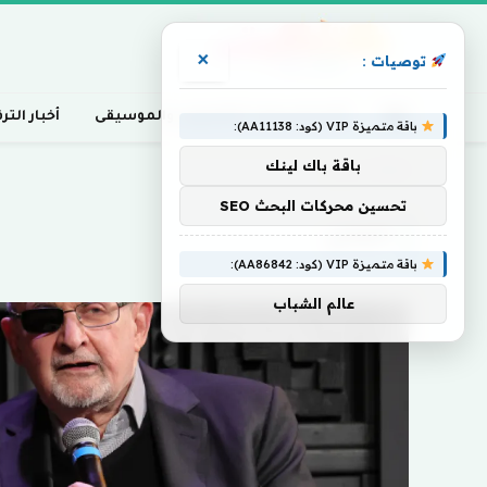
×
توصيات :
أخبار السينما، التلفزيون، والموسيقى
أخبار التر
باقة متميزة VIP (كود: AA11138):
باقة باك لينك
Home
»
الجدلي
تحسين محركات البحث SEO
الجدلي
باقة متميزة VIP (كود: AA86842):
عالم الشباب