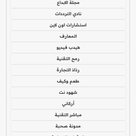
مجلة الابداع
نادي الترددات
استشارات اون لاين
المعارف
هيدب فيديو
رمح التقنية
رذاذ التجارة
طعم وكيف
شهود نت
أركاني
مباشر التقنية
مدونة صحبة