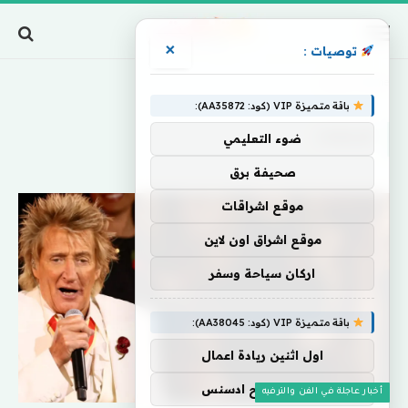
×
توصيات :
Home
»
الإغماء
باقة متميزة VIP (كود: AA35872):
الإغماء
ضوء التعليمي
صحيفة برق
موقع اشراقات
موقع اشراق اون لاين
اركان سياحة وسفر
باقة متميزة VIP (كود: AA38045):
اول اثنين ريادة اعمال
مشاركة ارباح ادسنس
أخبار عاجلة في الفن والترفيه