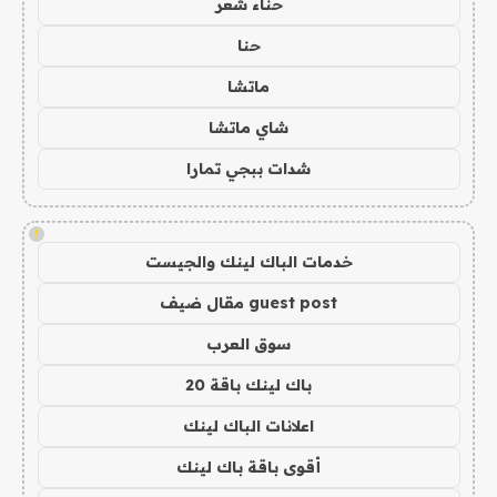
حناء شعر
حنا
ماتشا
شاي ماتشا
شدات ببجي تمارا
!
خدمات الباك لينك والجيست
guest post مقال ضيف
سوق العرب
باك لينك باقة 20
اعلانات الباك لينك
أقوى باقة باك لينك