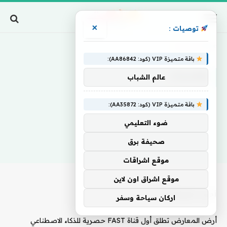
×
توصيات :
Home
»
إفلاسات
باقة متميزة VIP (كود: AA86842):
إفلاسات
عالم الشباب
باقة متميزة VIP (كود: AA35872):
ضوء التعليمي
صحيفة برق
موقع اشراقات
موقع اشراق اون لاين
أحدث المقالات
اركان سياحة وسفر
أرض المعارض تطلق أول قناة FAST حصرية للذكاء الاصطناعي