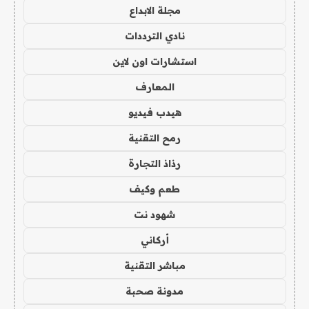
مجلة الابداع
نادي الترددات
استشارات اون لاين
المعارف
هيدب فيديو
رمح التقنية
رذاذ التجارة
طعم وكيف
شهود نت
أركاني
مباشر التقنية
مدونة صحبة