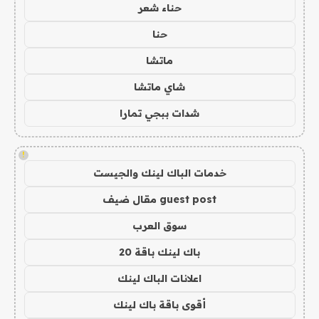
حناء شعر
حنا
ماتشا
شاي ماتشا
شدات ببجي تمارا
!
خدمات الباك لينك والجيست
guest post مقال ضيف
سوق العرب
باك لينك باقة 20
اعلانات الباك لينك
أقوى باقة باك لينك