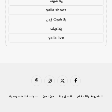
يلا شوت
yalla shoot
يلا شوت زون
يلا لايف
yalla live
فيسبوك
X
الانستغرام
بينتيريست
(Twitter)
الشروط والأحكام
اتصل بنا
من نحن
سياسة الخصوصية