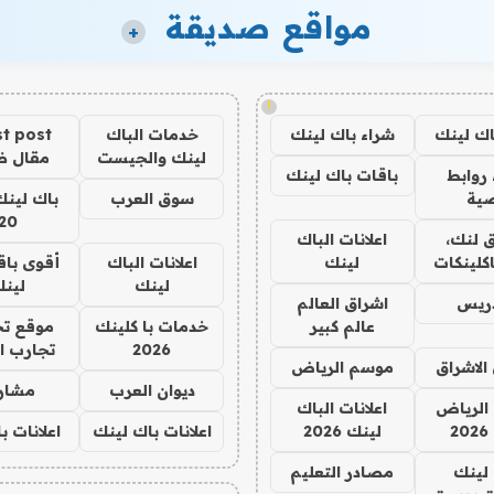
مواقع صديقة
+
!
اك لينك
شراء باك لينك
خدمات الباك
t post
لينك والجيست
مقال 
روابط
باقات باك لينك
ية
سوق العرب
باك لينك
20
 لنك،
اعلانات الباك
كلينكات
لينك
اعلانات الباك
أقوى باق
لينك
لين
دريس
اشراق العالم
عالم كبير
خدمات با كلينك
موقع تج
2026
تجارب ا
الاشراق
موسم الرياض
ديوان العرب
مشار
الرياض
اعلانات الباك
2
لينك 2026
اعلانات باك لينك
اعلانات ب
لينك
مصادر التعليم