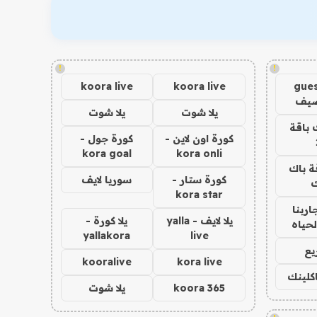
!
!
koora live
koora live
gues
ضيف
يلا شوت
يلا شوت
 باقة
كورة اون لاين -
كورة جول -
kora goal
kora onli
ة باك
كورة ستار -
سوريا لايف
ك
kora star
اربنا
يلا لايف - yalla
يلا كورة -
لحياه
yallakora
live
يع
kooralive
kora live
اكلينك
koora 365
يلا شوت