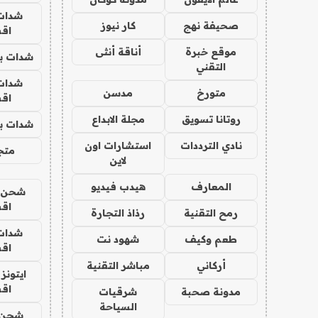
شدات
صحيفة نهج
كار نيوز
اق
موقع خبرة
أناقة أنثى
شدات بب
التقني
شدات
متورخ
مدسن
اق
روتانا تسويق
مجلة الابداع
شدات بب
نادي الترددات
استشارات اون
متجر 
لاين
المعارف
هيدب فيديو
شحن يل
اق
رمح التقنية
رذاذ التجارة
شدات
طعم وكيف
شهود نت
اق
أركاني
مباشر التقنية
ايتونز
اق
مدونة صحبة
شرقيات
السياحة
شحن 