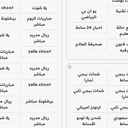
 بوست
يلا شوت
a shoot
تقنية
يو ان بي
الرياضي
مباريات اليوم
برشلونة 
مباشر
 حالة
اخبار 24 ساعة
عليم
ريال مدريد
يلا ش
مباشر
 فنون
صحيفة العالم
فيه
yalla shoot
مباريات 
مباش
!
ريال مدريد
يلا ش
 ببجي
شدات ببجي
مباشر
ساط
تمارا
yalla shoot
مباريات 
 ببجي
شدات ببجي تابي
مباش
ارا
برشلونة مباشر
ريال م
جي تابي
ايتونز امريكي
مباش
 سعودي
شحن يلا لودو
ريال مدريد
يلا ش
ساط
اقساط
مباشر