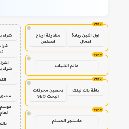
!
شراء ب
اول اثنين ريادة
مشاركة ارباح
اعمال
ادسنس
شراء 
نص
!
اشراق
عالم الشباب
شراء با
الت
!
باقة باك لينك
تحسين محركات
منتدى 
البحث SEO
موسم 
لعام 026
!
ماسنجر المسلم
باك 