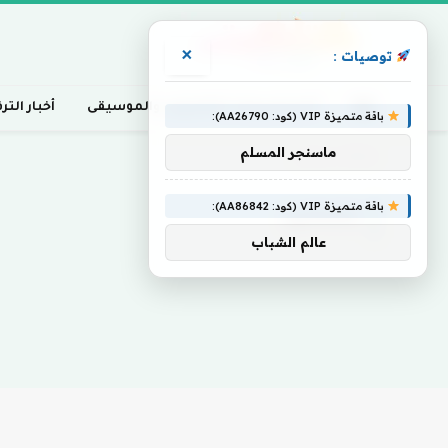
×
توصيات :
أخبار السينما، التلفزيون، والموسيقى
أخبار التر
باقة متميزة VIP (كود: AA26790):
ماسنجر المسلم
Home
»
إشكالين
باقة متميزة VIP (كود: AA86842):
إشكالين
عالم الشباب