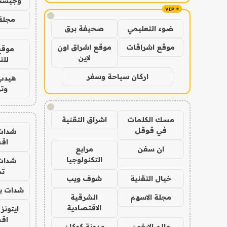
وجيست
!
مجلة 
ضوء التعليمي
صحيفة برق
موقع اشراقات
موقع اشراق اون
موقع
لاين
للت
اركان سياحة وسفر
هيدب
وتر
!
مسك الكلمات
اشراق التقنية
في قوقل
شدات
اق
ان سفن
مرابع
التكنولوجيا
شدات
تم
خيال التقنية
شوف ويب
شدات بب
مجلة الاسهم
الشرقية
الاقتصادية
ايتونز
اق
عالم الايفون
مدونة كوكان