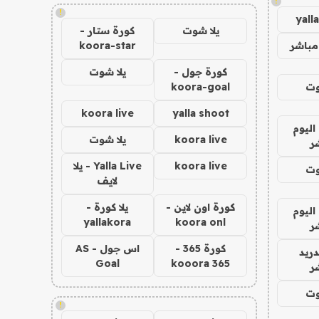
!
!
yall
يلا شوت
كورة ستار -
مباشر
koora-star
كورة جول -
يلا شوت
وت
koora-goal
koora live
yalla shoot
اليوم
koora live
يلا شوت
ر
koora live
Yalla Live - يلا
وت
لايف
كورة اون لاين -
يلا كورة -
اليوم
yallakora
koora onl
ر
كورة 365 -
اس جول - AS
دريد
Goal
kooora 365
ر
وت
!