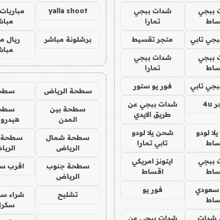
 ببجي
شدات ببجي
yalla shoot
مباريات 
ساط
تمارا
مباش
جي تابي
متجر تقسيط
برشلونة مباشر
ريال م
مباش
 ببجي
شدات ببجي
ساط
تمارا
جي تابي
فور يو ستور
سطحة الرياض
سطح
4u
شدات ببجي عن
سطحة بين
سطح
طريق الايدي
المدن
هيدرو
ا لودو
شحن يلا لودو
سطحة شمال
سطحة 
ساط
تابي تمارا
الرياض
الري
 ببجي
ايتونز امريكي
سطحة جنوب
اقرب س
ساط
اقساط
الرياض
 سعودي
فور يو
تشليح
شراء سي
ساط
سكرا
شدات
شدات ببجي عن