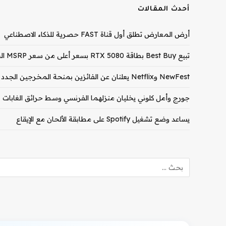
أحدث المقالات
أرض المعارض تطلق أول قناة FAST حصرية للذكاء الاصطناعي
تبيع Best Buy بطاقة RTX 5080 بسعر أعلى من سعر MSRP الخاص بـ RTX 5090
NewFest وNetflix يعلنان عن الفائزين بمنحة المخرجين الجدد لعام 2026
جورج وأمل كلوني يخليان منزلهما الفرنسي وسط حرائق الغابات
يساعد وضع تشغيل Spotify على مطابقة الألحان مع الإيقاع