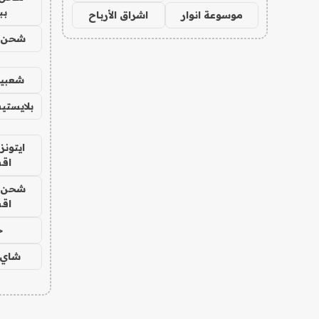
بب
موسوعة انوار
اشراق الأرباح
شحن يل
شعبية
بلايستي
ايتونز
اق
شحن يل
اق
ح
شاي 