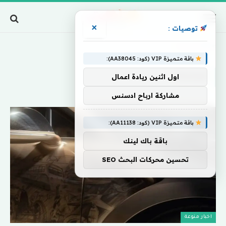
×
توصيات :
Home
»
أوشحة
باقة متميزة VIP (كود: AA38045):
أوشحة
اول اثنين ريادة اعمال
مشاركة ارباح ادسنس
باقة متميزة VIP (كود: AA11138):
باقة باك لينك
تحسين محركات البحث SEO
اخبار منوعة