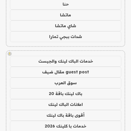
حنا
ماتشا
شاي ماتشا
شدات ببجي تمارا
!
خدمات الباك لينك والجيست
guest post مقال ضيف
سوق العرب
باك لينك باقة 20
اعلانات الباك لينك
أقوى باقة باك لينك
خدمات با كلينك 2026