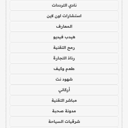
نادي الترددات
استشارات اون لاين
المعارف
هيدب فيديو
رمح التقنية
رذاذ التجارة
طعم وكيف
شهود نت
أركاني
مباشر التقنية
مدونة صحبة
شرقيات السياحة