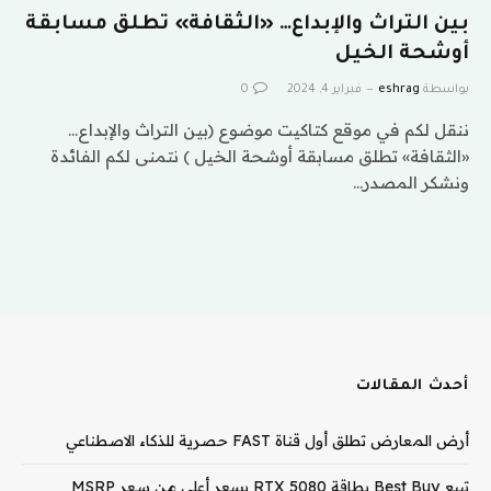
بين التراث والإبداع… «الثقافة» تطلق مسابقة
أوشحة الخيل
بواسطة
eshrag
فبراير 4, 2024
0
ننقل لكم في موقع كتاكيت موضوع (بين التراث والإبداع…
«الثقافة» تطلق مسابقة أوشحة الخيل ) نتمنى لكم الفائدة
ونشكر المصدر…
أحدث المقالات
أرض المعارض تطلق أول قناة FAST حصرية للذكاء الاصطناعي
تبيع Best Buy بطاقة RTX 5080 بسعر أعلى من سعر MSRP