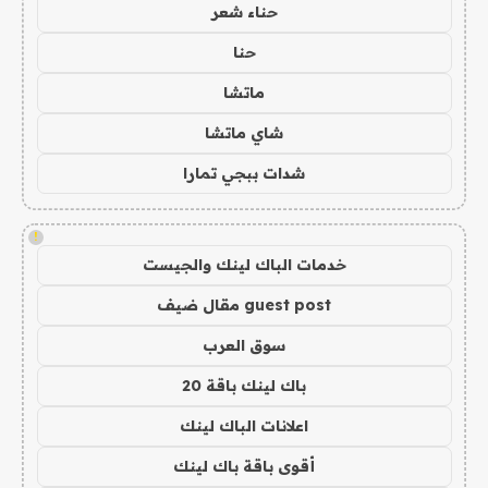
حناء شعر
حنا
ماتشا
شاي ماتشا
شدات ببجي تمارا
!
خدمات الباك لينك والجيست
guest post مقال ضيف
سوق العرب
باك لينك باقة 20
اعلانات الباك لينك
أقوى باقة باك لينك