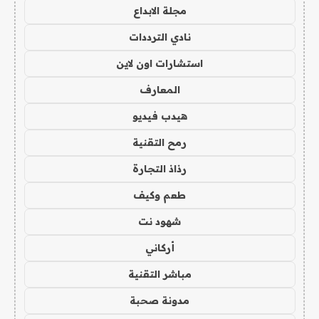
مجلة الابداع
نادي الترددات
استشارات اون لاين
المعارف
هيدب فيديو
رمح التقنية
رذاذ التجارة
طعم وكيف
شهود نت
أركاني
مباشر التقنية
مدونة صحبة