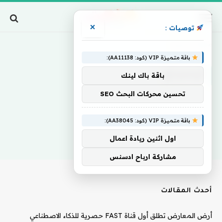
×
توصيات :
Home
»
أوباميانغ
باقة متميزة VIP (كود: AA11138):
أوباميانغ
باقة باك لينك
تحسين محركات البحث SEO
باقة متميزة VIP (كود: AA38045):
اول اثنين ريادة اعمال
مشاركة ارباح ادسنس
أحدث المقالات
أرض المعارض تطلق أول قناة FAST حصرية للذكاء الاصطناعي