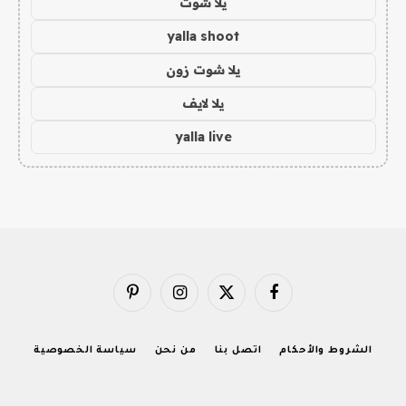
يلا شوت
yalla shoot
يلا شوت زون
يلا لايف
yalla live
فيسبوك
X
الانستغرام
بينتيريست
(Twitter)
الشروط والأحكام
اتصل بنا
من نحن
سياسة الخصوصية