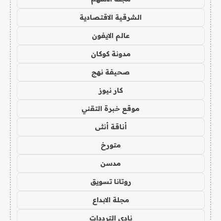
الشرقية الاقتصادية
عالم الايفون
مدونة كوكان
صحيفة نهج
كار نيوز
موقع خبرة التقني
أناقة أنثى
متورخ
مدسن
روتانا تسويق
مجلة الابداع
نادي الترددات