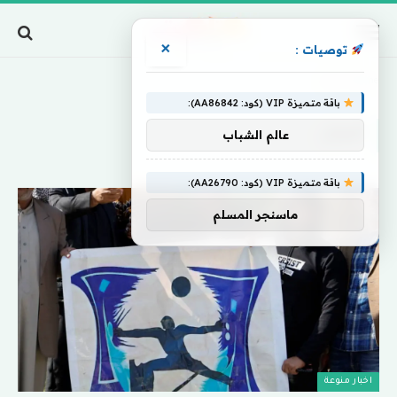
×
توصيات :
Home
»
أميال
باقة متميزة VIP (كود: AA86842):
أميال
عالم الشباب
باقة متميزة VIP (كود: AA26790):
ماسنجر المسلم
اخبار منوعة