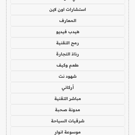
استشارات اون لاين
المعارف
هيدب فيديو
رمح التقنية
رذاذ التجارة
طعم وكيف
شهود نت
أركاني
مباشر التقنية
مدونة صحبة
شرقيات السياحة
موسوعة انوار