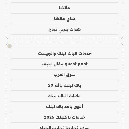
ماتشا
شاي ماتشا
شدات ببجي تمارا
!
خدمات الباك لينك والجيست
guest post مقال ضيف
سوق العرب
باك لينك باقة 20
اعلانات الباك لينك
أقوى باقة باك لينك
خدمات با كلينك 2026
موقع تجاربنا تجارب الحياه