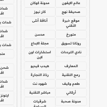
عالم الايفون
مدونة كوكان
شدات
صحيفة نهج
كار نيوز
اق
موقع خبرة
أناقة أنثى
شدات بب
التقني
شدات
متورخ
مدسن
اق
روتانا تسويق
مجلة الابداع
شدات بب
نادي الترددات
استشارات اون
متجر 
لاين
المعارف
هيدب فيديو
شحن يل
اق
رمح التقنية
رذاذ التجارة
شدات
طعم وكيف
شهود نت
اق
أركاني
مباشر التقنية
ايتونز
اق
مدونة صحبة
شرقيات
السياحة