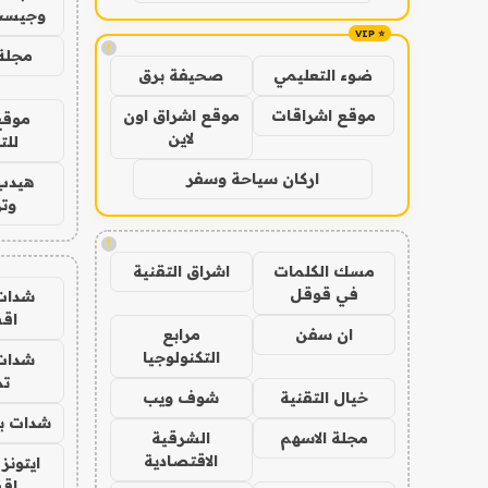
وجيست
!
مجلة 
ضوء التعليمي
صحيفة برق
موقع اشراقات
موقع اشراق اون
موقع
لاين
للت
اركان سياحة وسفر
هيدب
وتر
!
مسك الكلمات
اشراق التقنية
في قوقل
شدات
اق
ان سفن
مرابع
التكنولوجيا
شدات
تم
خيال التقنية
شوف ويب
شدات بب
مجلة الاسهم
الشرقية
الاقتصادية
ايتونز
اق