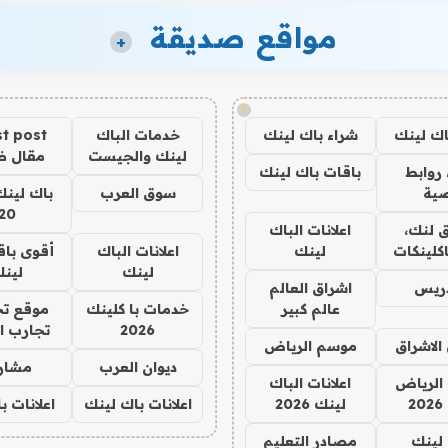
مواقع صديقة
+
!
اك لينك
شراء باك لينك
خدمات الباك
t post
لينك والجيست
مقال 
روابط
باقات باك لينك
ية
سوق العرب
باك لينك
20
 لنك،
اعلانات الباك
كلينكات
لينك
اعلانات الباك
أقوى باق
لينك
لين
دريس
اشراق العالم
عالم كبير
خدمات با كلينك
موقع تج
2026
تجارب ا
الاشراق
موسم الرياض
ديوان العرب
مشار
الرياض
اعلانات الباك
2
لينك 2026
اعلانات باك لينك
اعلانات ب
لينك
مصادر التعليم