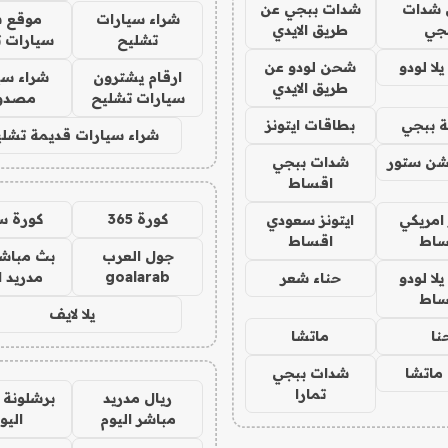
شدات
شدات ببجي عن
شراء سيارات
موقع ش
جي
طريق الايدي
تشليح
سيارات 
ا لودو
شحن لودو عن
ارقام يشترون
شراء سي
طريق الايدي
سيارات تشليح
مصدو
 ببجي
بطاقات ايتونز
شراء سيارات قديمة تشلي
شن ستور
شدات ببجي
اقساط
كورة 365
كورة س
 امريكي
ايتونز سعودي
ساط
اقساط
جول العرب
بث مباشر
goalarab
مدريد ا
ا لودو
حناء شعر
ساط
يلا لايف
نا
ماتشا
ماتشا
شدات ببجي
تمارا
ريال مدريد
برشلونة 
مباشر اليوم
اليو