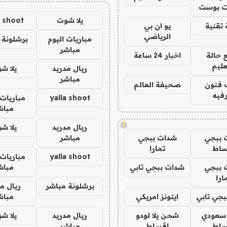
 بوست
يلا شوت
a shoot
تقنية
يو ان بي
الرياضي
مباريات اليوم
برشلونة 
مباشر
 حالة
اخبار 24 ساعة
عليم
ريال مدريد
يلا ش
مباشر
 فنون
صحيفة العالم
فيه
yalla shoot
مباريات 
مباش
!
ريال مدريد
يلا ش
 ببجي
شدات ببجي
مباشر
ساط
تمارا
yalla shoot
مباريات 
 ببجي
شدات ببجي تابي
مباش
ارا
برشلونة مباشر
ريال م
جي تابي
ايتونز امريكي
مباش
 سعودي
شحن يلا لودو
ريال مدريد
يلا ش
ساط
اقساط
مباشر