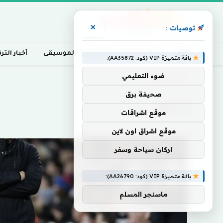
×
توصيات :
أخبار السينما، التلفزيون، والموسيقى
أخبار التر
باقة متميزة VIP (كود: AA35872):
ضوء التعليمي
Home
»
ألهم
صحيفة برق
ألهم
موقع اشراقات
موقع اشراق اون لاين
اركان سياحة وسفر
باقة متميزة VIP (كود: AA26790):
ماسنجر المسلم