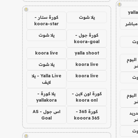
!
!
yall
يلا شوت
كورة ستار -
مباشر
koora-star
كورة جول -
يلا شوت
وت
koora-goal
koora live
yalla shoot
اليوم
koora live
يلا شوت
ر
koora live
Yalla Live - يلا
وت
لايف
كورة اون لاين -
يلا كورة -
اليوم
yallakora
koora onl
ر
كورة 365 -
اس جول - AS
دريد
Goal
kooora 365
ر
وت
!