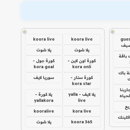
!
!
koora live
koora live
gues
ضيف
يلا شوت
يلا شوت
 باقة
كورة اون لاين -
كورة جول -
kora goal
kora onli
ة باك
كورة ستار -
سوريا لايف
ك
kora star
اربنا
يلا لايف - yalla
يلا كورة -
لحياه
yallakora
live
يع
kooralive
kora live
اكلينك
koora 365
يلا شوت