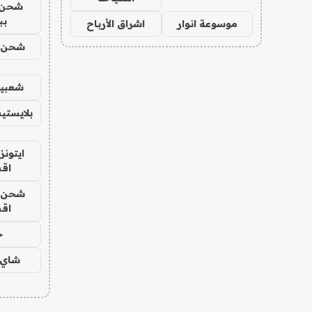
شحن 
بب
موسوعة انوار
اشراق الأرباح
شحن يل
شعبية
بلايستي
ايتونز
اق
شحن يل
اق
ح
شاي 