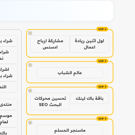
!
شراء ب
اول اثنين ريادة
مشاركة ارباح
اعمال
ادسنس
شراء 
نص
!
اشراق
عالم الشباب
شراء با
الت
!
باقة باك لينك
تحسين محركات
منتدى 
البحث SEO
موسم 
لعام 026
!
ماسنجر المسلم
باك 