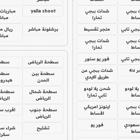
 ببجي
شدات ببجي
yalla shoot
مباريات 
ساط
تمارا
مباش
جي تابي
متجر تقسيط
برشلونة مباشر
ريال م
مباش
 ببجي
شدات ببجي
ساط
تمارا
جي تابي
فور يو ستور
سطحة الرياض
سطح
4u
شدات ببجي عن
سطحة بين
سطح
طريق الايدي
المدن
هيدرو
ا لودو
شحن يلا لودو
سطحة شمال
سطحة 
ساط
تابي تمارا
الرياض
الري
 ببجي
ايتونز امريكي
سطحة جنوب
اقرب س
ساط
اقساط
الرياض
 سعودي
فور يو
تشليح
شراء سي
ساط
سكرا