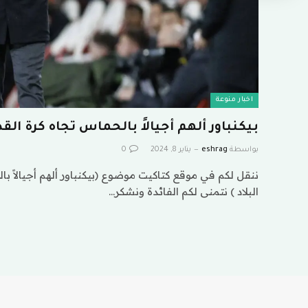
اخبار منوعة
بيكنباور ألهم أجيالاً بالحماس تجاه كرة القد
بواسطة
eshrag
يناير 8, 2024
0
ننقل لكم في موقع كتاكيت موضوع (بيكنباور ألهم أجيالاً ب
البلاد ) نتمنى لكم الفائدة ونشكر…