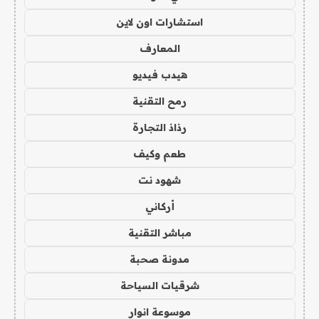
استشارات اون لاين
المعارف
هيدب فيديو
رمح التقنية
رذاذ التجارة
طعم وكيف
شهود نت
أركاني
مباشر التقنية
مدونة صحبة
شرقيات السياحة
موسوعة انوار