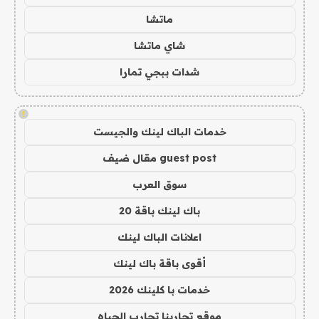
ماتشا
شاي ماتشا
شدات ببجي تمارا
!
خدمات الباك لينك والجيست
guest post مقال ضيف
سوق العرب
باك لينك باقة 20
اعلانات الباك لينك
أقوى باقة باك لينك
خدمات با كلينك 2026
موقع تجاربنا تجارب الحياه