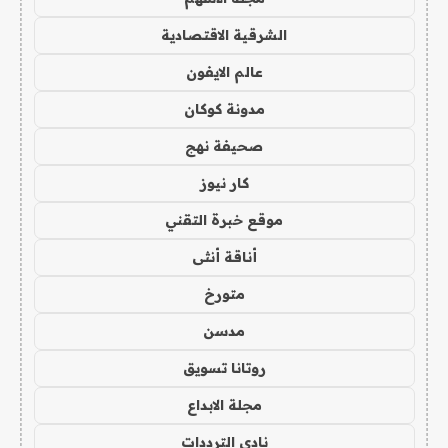
الشرقية الاقتصادية
عالم الايفون
مدونة كوكان
صحيفة نهج
كار نيوز
موقع خبرة التقني
أناقة أنثى
متورخ
مدسن
روتانا تسويق
مجلة الابداع
نادي الترددات