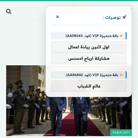
×
توصيات :
Home
»
ألقيت
باقة متميزة VIP (كود: AA38045):
ألقيت
اول اثنين ريادة اعمال
مشاركة ارباح ادسنس
باقة متميزة VIP (كود: AA86842):
عالم الشباب
اخبار منوعة