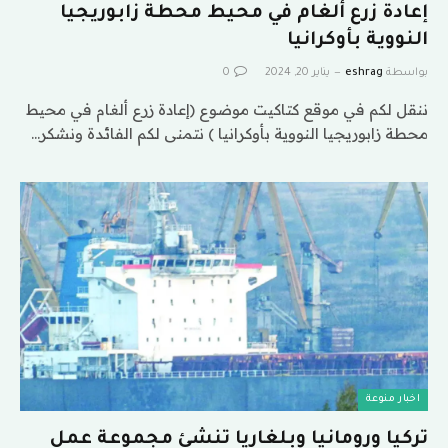
إعادة زرع ألغام في محيط محطة زابوريجيا
النووية بأوكرانيا
بواسطة
eshrag
يناير 20, 2024
0
ننقل لكم في موقع كتاكيت موضوع (إعادة زرع ألغام في محيط
محطة زابوريجيا النووية بأوكرانيا ) نتمنى لكم الفائدة ونشكر…
اخبار منوعة
تركيا ورومانيا وبلغاريا تنشئ مجموعة عمل