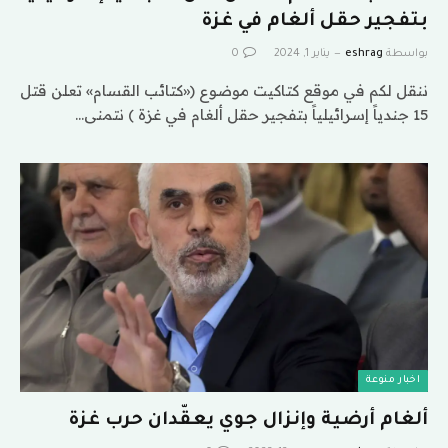
بتفجير حقل ألغام في غزة
بواسطة
eshrag
يناير 1, 2024
0
ننقل لكم في موقع كتاكيت موضوع («كتائب القسام» تعلن قتل
15 جندياً إسرائيلياً بتفجير حقل ألغام في غزة ) نتمنى…
اخبار منوعة
ألغام أرضية وإنزال جوي يعقّدان حرب غزة