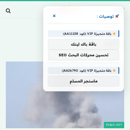
×
توصيات :
Home
»
ألغام
باقة متميزة VIP (كود: AA11138):
ألغام
باقة باك لينك
تحسين محركات البحث SEO
باقة متميزة VIP (كود: AA26790):
ماسنجر المسلم
اخبار منوعة