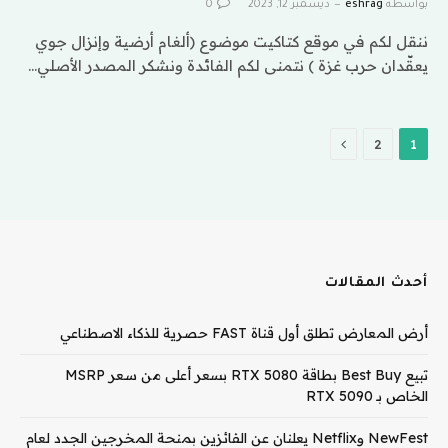
بواسطة
eshrag
ديسمبر 12, 2023
0
ننقل لكم في موقع كتاكيت موضوع (ألغام أرضية وإنزال جوي
يعقّدان حرب غزة ) نتمنى لكم الفائدة ونشكر المصدر الأصلي…
التالي
2
1
أحدث المقالات
أرض المعارض تطلق أول قناة FAST حصرية للذكاء الاصطناعي
تبيع Best Buy بطاقة RTX 5080 بسعر أعلى من سعر MSRP
الخاص بـ RTX 5090
NewFest وNetflix يعلنان عن الفائزين بمنحة المخرجين الجدد لعام