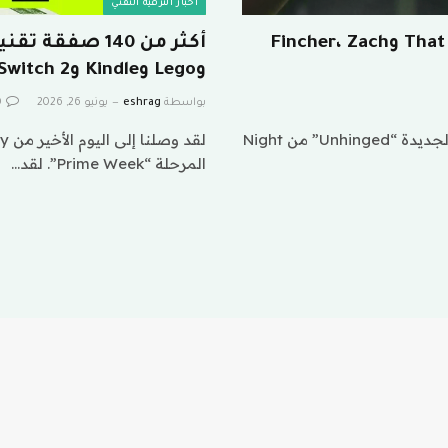
أخبار الترفيه التقني
مطور ألعاب الفيديو على Netflix في That Ending وFincher، Zach
وLego وKindle وSwitch 2
بواسطة
eshrag
يونيو 26, 2026
0
تنبيه المفسد: تحتوي هذه المقالة على حرق للعبة الرعب الجديدة “Unhinged” من Night
المرحلة “Prime Week”. لقد…