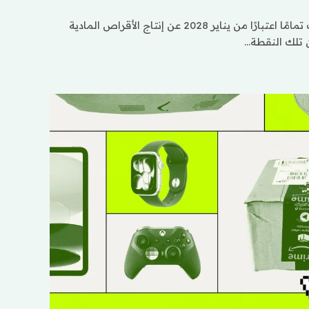
أعلنت شركة Sony أنها ستتوقف تمامًا اعتبارًا من يناير 2028 عن إنتاج الأقراص المادية