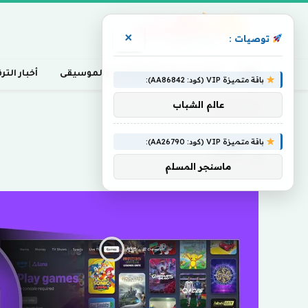
×
توصيات :
أخبار السينما، التلفزيون، والموسيقى
أخبار التر
باقة متميزة VIP (كود: AA86842):
عالم الشباب
Home
»
ألعاب
باقة متميزة VIP (كود: AA26790):
ألعاب
ماسنجر المسلم