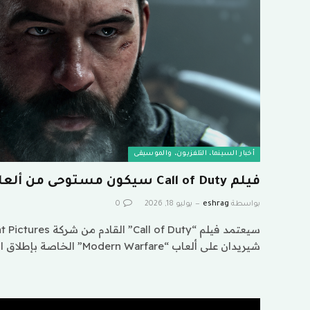
أخبار السينما، التلفزيون، والموسيقى
فيلم Call of Duty سيكون مستوحى من ألعاب Modern Warfare
بواسطة
eshrag
يوليو 18, 2026
0
شيريدان على ألعاب “Modern Warfare” الخاصة بإطلاق النار…