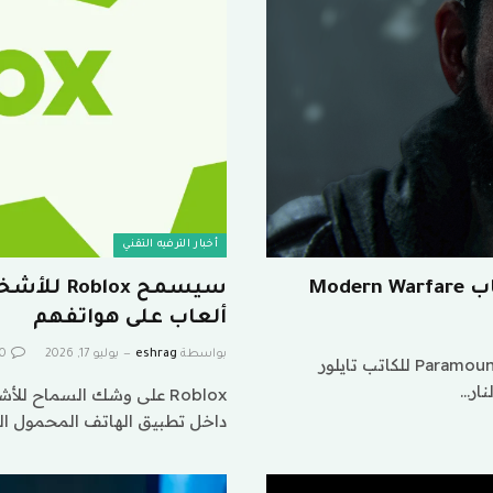
أخبار الترفيه التقني
سيسمح ox
ألعاب على هواتفهم
بواسطة
eshrag
يوليو 17, 2026
0
سيعتمد فيلم “Call of Duty” القادم من شركة Paramount Pictures للكاتب تايلور
Roblox على وشك السماح ل
داخل تطبيق الهاتف المحمول ال