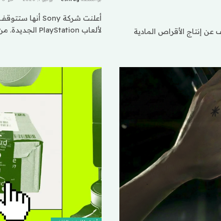
لألعاب PlayStation الجديدة. من تلك النقطة…
ع Microsoft قريبًا شركة Sony وتتوقف عن إنتاج الأقراص المادية