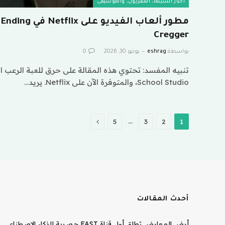
أخبار السينما، التلفزيون، والموسيقى
Cregger
بواسطة
eshrag
يونيو 30, 2026
0
School Studio، والمتوفرة الآن على Netflix. يريد…
التالي
…
5
3
2
1
أحدث المقالات
أرض المعارض تطلق أول قناة FAST حصرية للذكاء الاصطناعي