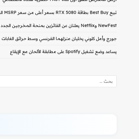
تبيع Best Buy بطاقة RTX 5080 بسعر أعلى من سعر MSRP الخاص بـ RTX 5090
NewFest وNetflix يعلنان عن الفائزين بمنحة المخرجين الجدد لعام 2026
جورج وأمل كلوني يخليان منزلهما الفرنسي وسط حرائق الغابات
يساعد وضع تشغيل Spotify على مطابقة الألحان مع الإيقاع