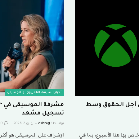
أخبار السينما، التلفزيون، والموسيقى
من أجل الحقوق وسط
مشرفة الموسيقى في “أل
تسجيل مشهد
بواسطة
eshrag
يوليو 2, 2026
0
Microsof بتسريح 1600 موظف عبر قسم Xbox الخاص بها هذا الأسبوع، بما في
الإشراف على الموسيقى هو أكثر ب