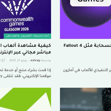
أخبار السينما، التلفزيون، والموسيقى
تضع أمازون ألعاب Luna التي يتم بثها عبر السحابة مثل Fallout 4
مباشر مجاني عبر الإنترن
بواسطة
eshrag
يوليو 23, 2026
0
 التنفيذي للألعاب في أمازون
إذا قمت بشراء منتج أو خدمة ت
موقعنا الإلكتروني، فقد تتلقى Variety…