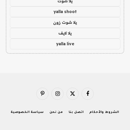
يلا شوت
yalla shoot
يلا شوت زون
يلا لايف
yalla live
فيسبوك
X
الانستغرام
بينتيريست
(Twitter)
الشروط والأحكام
اتصل بنا
من نحن
سياسة الخصوصية