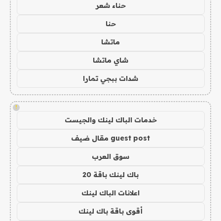
حناء شعر
حنا
ماتشا
شاي ماتشا
شدات ببجي تمارا
!
خدمات الباك لينك والجيست
guest post مقال ضيف
سوق العرب
باك لينك باقة 20
اعلانات الباك لينك
أقوى باقة باك لينك