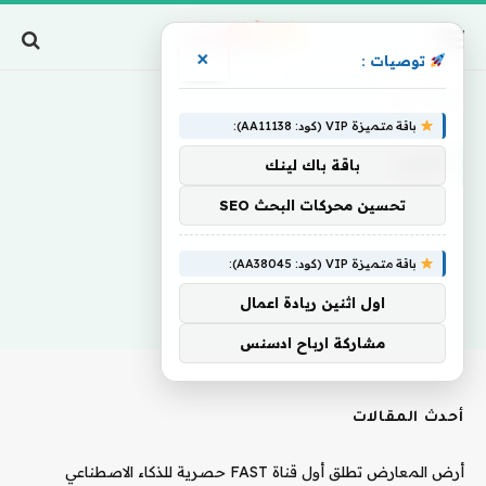
×
توصيات :
Home
»
أقمن
باقة متميزة VIP (كود: AA11138):
أقمن
باقة باك لينك
تحسين محركات البحث SEO
باقة متميزة VIP (كود: AA38045):
اول اثنين ريادة اعمال
مشاركة ارباح ادسنس
أحدث المقالات
أرض المعارض تطلق أول قناة FAST حصرية للذكاء الاصطناعي