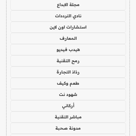
مجلة الابداع
نادي الترددات
استشارات اون لاين
المعارف
هيدب فيديو
رمح التقنية
رذاذ التجارة
طعم وكيف
شهود نت
أركاني
مباشر التقنية
مدونة صحبة