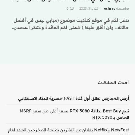
بواسطة
eshrag
أكتوبر 5, 2023
0
ننقل لكم في موقع كتاكيت موضوع (مبابي ليس في أفضل
حالاته… ولن أقلق عليه! ) نتمنى لكم الفائدة ونشكر المصدر…
أحدث المقالات
أرض المعارض تطلق أول قناة FAST حصرية للذكاء الاصطناعي
تبيع Best Buy بطاقة RTX 5080 بسعر أعلى من سعر MSRP
الخاص بـ RTX 5090
NewFest وNetflix يعلنان عن الفائزين بمنحة المخرجين الجدد لعام