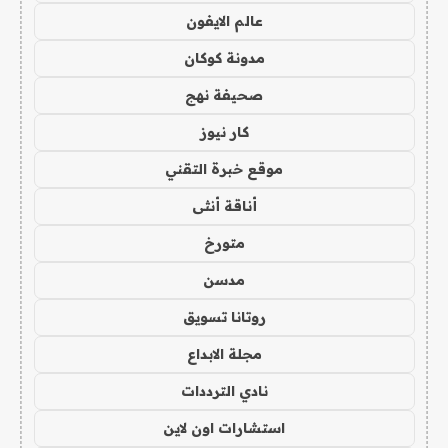
عالم الايفون
مدونة كوكان
صحيفة نهج
كار نيوز
موقع خبرة التقني
أناقة أنثى
متورخ
مدسن
روتانا تسويق
مجلة الابداع
نادي الترددات
استشارات اون لاين