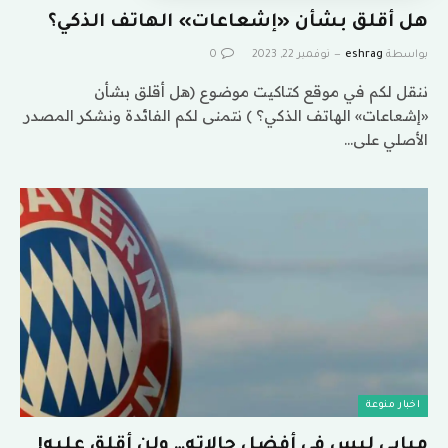
هل أقلق بشأن «إشعاعات» الهاتف الذكي؟
بواسطة
eshrag
نوفمبر 22, 2023
0
ننقل لكم في موقع كتاكيت موضوع (هل أقلق بشأن
«إشعاعات» الهاتف الذكي؟ ) نتمنى لكم الفائدة ونشكر المصدر
الأصلي على…
اخبار منوعة
مبابي ليس في أفضل حالاته… ولن أقلق عليه!