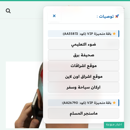
×
توصيات :
Home
»
أقلق
باقة متميزة VIP (كود: AA35872):
أقلق
ضوء التعليمي
صحيفة برق
موقع اشراقات
موقع اشراق اون لاين
اركان سياحة وسفر
باقة متميزة VIP (كود: AA26790):
ماسنجر المسلم
اخبار منوعة