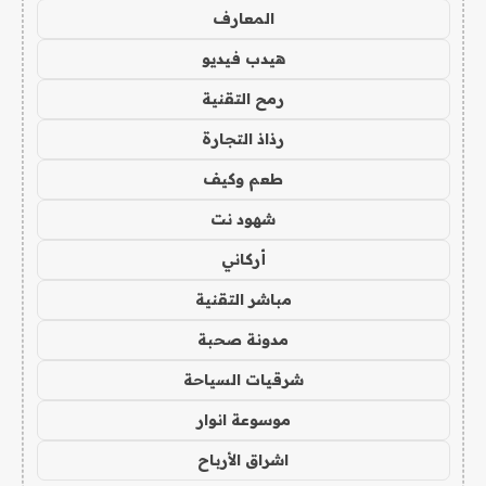
المعارف
هيدب فيديو
رمح التقنية
رذاذ التجارة
طعم وكيف
شهود نت
أركاني
مباشر التقنية
مدونة صحبة
شرقيات السياحة
موسوعة انوار
اشراق الأرباح